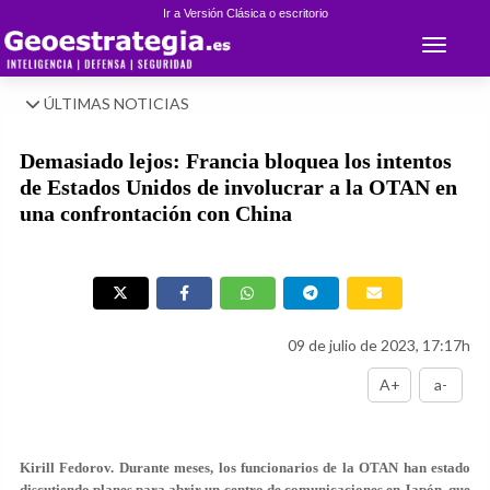
Ir a Versión Clásica o escritorio
Toggle 
ÚLTIMAS NOTICIAS
Demasiado lejos: Francia bloquea los intentos
de Estados Unidos de involucrar a la OTAN en
una confrontación con China
09 de julio de 2023, 17:17h
A+
a-
Kirill Fedorov. Durante meses, los funcionarios de la OTAN han estado
discutiendo planes para abrir un centro de comunicaciones en Japón, que