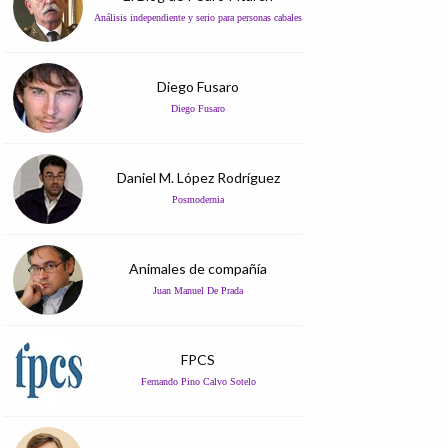
Análisis independiente y serio para personas cabales
Diego Fusaro
Diego Fusaro
Daniel M. López Rodríguez
Posmodernia
Animales de compañía
Juan Manuel De Prada
FPCS
Fernando Pino Calvo Sotelo