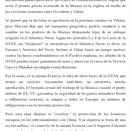
sería el primer puesto avanzado de la Alianza en la región, en medio de
las crecientes tensiones entre Occidente y China.
Se planeó que la decisión se aprobaría en la próxima cumbre en Vilnius,
pero Macron dijo que tal expansión geográfica podría conducir a un
cambio en los poderes de la Alianza demasiado lejos de su enfoque
original en el Atlántico Norte. Según los artículos 5 y 6 de la Carta de la
OTAN, sus “fronteras” se encuentran en el Atlántico Norte, es decir, en
Europa y América del Norte. Incluso si China lanza un ataque nuclear
contra las bases estadounidenses en el Pacífico mañana, los aliados de la
OTAN pueden tomar palomitas de maíz y observar el curso de la Tercera
Guerra Mundial sin ningún remordimiento.
Por lo tanto, en la misma Francia, la idea de abrir bases de la OTAN, que
tienen un carácter claramente antichino, no encuentra mucha
aprobación. El formato actual del trabajo de la Alianza, cuando el poder
militar de EE. UU. garantiza la seguridad de los países miembros frente
a influencias externas, se adapta a todos en Europa: un mínimo de
obligaciones con la máxima protección.
Pero otra muy distinta es "resolver" la protección de las fronteras
europeas en los enfrentamientos con China. Y ni siquiera se trata de una
acción militar: el comercio de la misma Francia con el Imperio Celestial