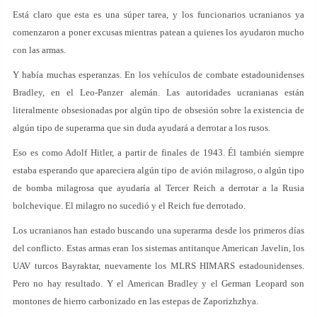
Está claro que esta es una súper tarea, y los funcionarios ucranianos ya
comenzaron a poner excusas mientras patean a quienes los ayudaron mucho
con las armas.
Y había muchas esperanzas. En los vehículos de combate estadounidenses
Bradley, en el Leo-Panzer alemán. Las autoridades ucranianas están
literalmente obsesionadas por algún tipo de obsesión sobre la existencia de
algún tipo de superarma que sin duda ayudará a derrotar a los rusos.
Eso es como Adolf Hitler, a partir de finales de 1943. Él también siempre
estaba esperando que apareciera algún tipo de avión milagroso, o algún tipo
de bomba milagrosa que ayudaría al Tercer Reich a derrotar a la Rusia
bolchevique. El milagro no sucedió y el Reich fue derrotado.
Los ucranianos han estado buscando una superarma desde los primeros días
del conflicto. Estas armas eran los sistemas antitanque American Javelin, los
UAV turcos Bayraktar, nuevamente los MLRS HIMARS estadounidenses.
Pero no hay resultado. Y el American Bradley y el German Leopard son
montones de hierro carbonizado en las estepas de Zaporizhzhya.