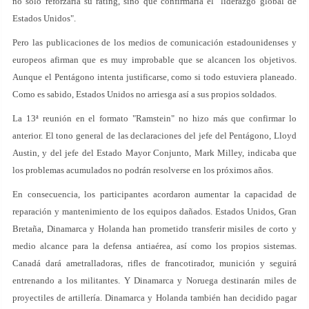
no sólo reforzaría su rating, sino que confirmaría el "liderazgo global de
Estados Unidos".
Pero las publicaciones de los medios de comunicación estadounidenses y
europeos afirman que es muy improbable que se alcancen los objetivos.
Aunque el Pentágono intenta justificarse, como si todo estuviera planeado.
Como es sabido, Estados Unidos no arriesga así a sus propios soldados.
La 13ª reunión en el formato "Ramstein" no hizo más que confirmar lo
anterior. El tono general de las declaraciones del jefe del Pentágono, Lloyd
Austin, y del jefe del Estado Mayor Conjunto, Mark Milley, indicaba que
los problemas acumulados no podrán resolverse en los próximos años.
En consecuencia, los participantes acordaron aumentar la capacidad de
reparación y mantenimiento de los equipos dañados. Estados Unidos, Gran
Bretaña, Dinamarca y Holanda han prometido transferir misiles de corto y
medio alcance para la defensa antiaérea, así como los propios sistemas.
Canadá dará ametralladoras, rifles de francotirador, munición y seguirá
entrenando a los militantes. Y Dinamarca y Noruega destinarán miles de
proyectiles de artillería. Dinamarca y Holanda también han decidido pagar