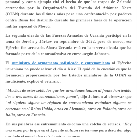
personal y como ejemplo citó el hecho de que las tropas de Zelenski
entrenadas por la Organización del Tratado del Atlántico Norte
(OTAN) durante los últimos años para una confrontación por poderes
contra Rusia fue destruido durante las primeras fases de la operación
militar especial de Moscú.
La segunda oleada de las Fuerzas Armadas de Ucrania participó en la
toma de Jersón y Járkov en septiembre de 2022, pero de nuevo, ese
Ejército fue arrasado. Ahora Ucrania está en la tercera oleada que ha
formado parte de la contraofensiva en curso, según Johnson.
El
suministro de armamento sofisticado y entrenamiento
al Ejército
ucraniano no puede salvar el día a Kiev. El quid de la cuestión es que la
formación proporcionada por los Estados miembros de la OTAN es
insuficiente, explicó el veterano.
"
Muchos de estos soldados que los ucranianos lanzan al frente han tenido
dos o tres meses de entrenamiento, punto
", dijo Johnson al observar que
"
ni siquiera siguen un régimen de entrenamiento estándar: algunos se
entrenan en el Reino Unido, otros en Alemania, otros en Polonia, otros en
Italia, otros en Francia
.
En sus palabras ese entrenamiento es como una colcha de retazos. "
Hay
una razón por la que en el Ejército utilizan ese término para describir algo
que todo el mundo hace de la misma manera.