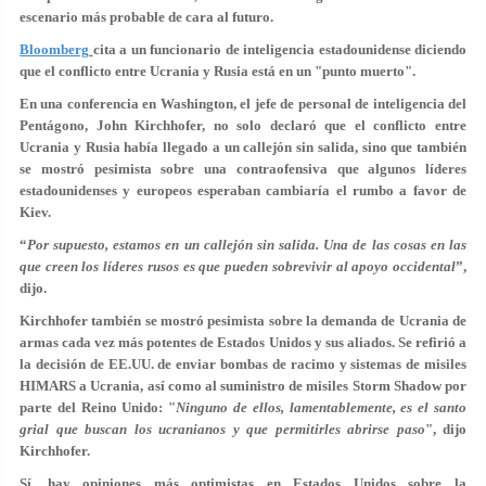
escenario más probable de cara al futuro.
Bloomberg
cita a un funcionario de inteligencia estadounidense diciendo
que el conflicto entre Ucrania y Rusia está en un "punto muerto".
En una conferencia en Washington, el jefe de personal de inteligencia del
Pentágono, John Kirchhofer, no solo declaró que el conflicto entre
Ucrania y Rusia había llegado a un callejón sin salida, sino que también
se mostró pesimista sobre una contraofensiva que algunos líderes
estadounidenses y europeos esperaban cambiaría el rumbo a favor de
Kiev.
“
Por supuesto, estamos en un callejón sin salida. Una de las cosas en las
que creen los líderes rusos es que pueden sobrevivir al apoyo occidental
”,
dijo.
Kirchhofer también se mostró pesimista sobre la demanda de Ucrania de
armas cada vez más potentes de Estados Unidos y sus aliados. Se refirió a
la decisión de EE.UU. de enviar bombas de racimo y sistemas de misiles
HIMARS a Ucrania, así como al suministro de misiles Storm Shadow por
parte del Reino Unido: "
Ninguno de ellos, lamentablemente, es el santo
grial que buscan los ucranianos y que permitirles abrirse paso
", dijo
Kirchhofer.
Sí, hay opiniones más optimistas en Estados Unidos sobre la