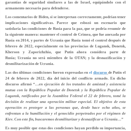
garantías de seguridad similares a las de Israel, equipándolo con el
armamento necesario para defenderse.
Los comentarios de Biden, si se interpretan correctamente, podrían tener
implicaciones significativas. Parece que esbozó un escenario que
satisfaría las condiciones de Rusia para la paz, que se podría resumir de
la siguiente manera: mantener el control de Crimea, que fue anexada por
Rusia en 2014, y partes de Ucrania que Rusia tomó el control después de
febrero de 2022, especialmente en las provincias de Lugansk, Donetsk,
Kherson y Zaporizhzhia, que Putin ahora considera parte de
Rusia; Ucrania no será miembro de la OTAN; y la desnazificación y
desmilitarización de Ucrania.
Las dos últimas condiciones fueron expresadas en
el
discurso
de Putin el
24 de febrero de 2022, día del inicio del conflicto armado. En dicho
discurso afirmó “…
en ejecución de los tratados de amistad y asistencia
mutua con la República Popular de Donetsk y la República Popular de
Lugansk, ratificados por la Asamblea Federal el 22 de febrero, tomé la
decisión de realizar una operación militar especial. El objetivo de esta
operación es proteger a las personas que, desde hace ocho años, se
enfrentan a la humillación y el genocidio perpetrados por el régimen de
Kiev. Con este fin, buscaremos desmilitarizar y desnazificar a Ucrania…
”
Es muy posible que estas dos condiciones hayan perdido su importancia,