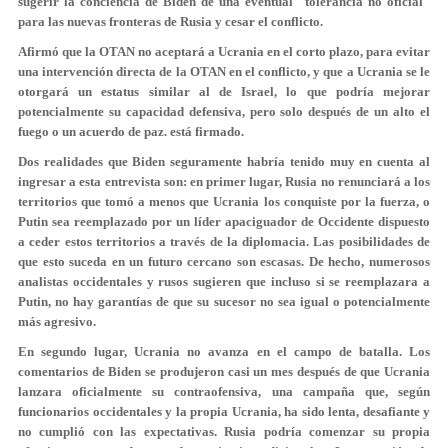
sugerir la conciencia de Biden de una eventual "tolerancia no oficial"
para las nuevas fronteras de Rusia y cesar el conflicto.
Afirmó que la OTAN no aceptará a Ucrania en el corto plazo, para evitar
una intervención directa de la OTAN en el conflicto, y que a Ucrania se le
otorgará un estatus similar al de Israel, lo que podría mejorar
potencialmente su capacidad defensiva, pero solo después de un alto el
fuego o un acuerdo de paz. está firmado.
Dos realidades que Biden seguramente habría tenido muy en cuenta al
ingresar a esta entrevista son: en primer lugar, Rusia no renunciará a los
territorios que tomó a menos que Ucrania los conquiste por la fuerza, o
Putin sea reemplazado por un líder apaciguador de Occidente dispuesto
a ceder estos territorios a través de la diplomacia. Las posibilidades de
que esto suceda en un futuro cercano son escasas. De hecho, numerosos
analistas occidentales y rusos sugieren que incluso si se reemplazara a
Putin, no hay garantías de que su sucesor no sea igual o potencialmente
más agresivo.
En segundo lugar, Ucrania no avanza en el campo de batalla. Los
comentarios de Biden se produjeron casi un mes después de que Ucrania
lanzara oficialmente su contraofensiva, una campaña que, según
funcionarios occidentales y la propia Ucrania, ha sido lenta, desafiante y
no cumplió con las expectativas. Rusia podría comenzar su propia