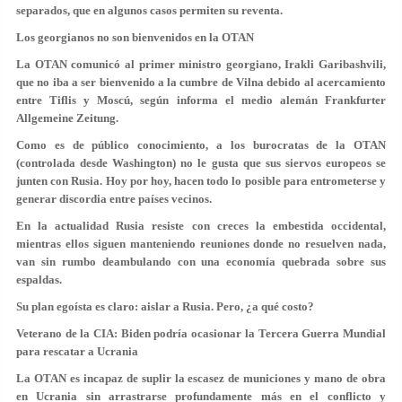
separados, que en algunos casos permiten su reventa.
Los georgianos no son bienvenidos en la OTAN
La OTAN comunicó al primer ministro georgiano, Irakli Garibashvili,
que no iba a ser bienvenido a la cumbre de Vilna debido al acercamiento
entre Tiflis y Moscú, según informa el medio alemán Frankfurter
Allgemeine Zeitung.
Como es de público conocimiento, a los burocratas de la OTAN
(controlada desde Washington) no le gusta que sus siervos europeos se
junten con Rusia. Hoy por hoy, hacen todo lo posible para entrometerse y
generar discordia entre países vecinos.
En la actualidad Rusia resiste con creces la embestida occidental,
mientras ellos siguen manteniendo reuniones donde no resuelven nada,
van sin rumbo deambulando con una economía quebrada sobre sus
espaldas.
Su plan egoísta es claro: aislar a Rusia. Pero, ¿a qué costo?
Veterano de la CIA: Biden podría ocasionar la Tercera Guerra Mundial
para rescatar a Ucrania
La OTAN es incapaz de suplir la escasez de municiones y mano de obra
en Ucrania sin arrastrarse profundamente más en el conflicto y