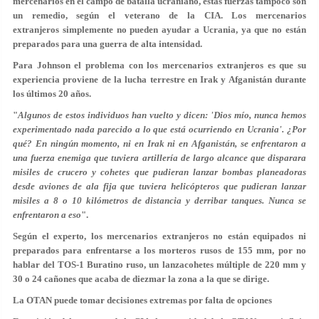
mercenarios en el campo de batalla ucraniano, estas fuerzas tampoco son
un remedio, según el veterano de la CIA. Los mercenarios
extranjeros simplemente no pueden ayudar a Ucrania, ya que no están
preparados para una guerra de alta intensidad.
Para Johnson el problema con los mercenarios extranjeros es que su
experiencia proviene de la lucha terrestre en Irak y Afganistán durante
los últimos 20 años.
"
Algunos de estos individuos han vuelto y dicen: 'Dios mío, nunca hemos
experimentado nada parecido a lo que está ocurriendo en Ucrania'. ¿Por
qué? En ningún momento, ni en Irak ni en Afganistán, se enfrentaron a
una fuerza enemiga que tuviera artillería de largo alcance que disparara
misiles de crucero y cohetes que pudieran lanzar bombas planeadoras
desde aviones de ala fija que tuviera helicópteros que pudieran lanzar
misiles a 8 o 10 kilómetros de distancia y derribar tanques. Nunca se
enfrentaron a eso
".
Según el experto, los mercenarios extranjeros no están equipados ni
preparados para enfrentarse a los morteros rusos de 155 mm, por no
hablar del TOS-1 Buratino ruso, un lanzacohetes múltiple de 220 mm y
30 o 24 cañones que acaba de diezmar la zona a la que se dirige.
La OTAN puede tomar decisiones extremas por falta de opciones