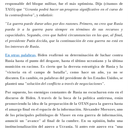
responsable del bloque militar, fue el más optimista. Dijo (citamos de
TASS) que "
Ucrania podrá hacer un progreso significativo en el curso de
la contraofensiva
", y enfatizó:
"
La guerra puede durar años por dos razones. Primero, no creo que Rusia
pueda ir a la guerra para siempre en términos de sus recursos y
capacidades. Segundo, creo que habrá circunstancias en las que, al final,
el presidente Putin decida, que la continuación de esta guerra no está en
los intereses de Rusia
.
En otras palabras,
Biden reafirmó su determinación de luchar contra
Rusia hasta el punto del desgaste, hasta el último ucraniano y la última
munición en racimo. Es cierto que la derrota estratégica de Rusia y la
"victoria en el campo de batalla", como hace un año, ya no se
discuten. En cambio, en palabras del presidente de los Estados Unidos, se
planteó una "
solución del conflicto a través de negociaciones
".
Por supuesto, los enemigos constantes de Rusia no escucharon esto en el
discurso de Biden. A través de la boca de la política antirrusa, están
promoviendo la idea de la preparación de la OTAN para la guerra hasta
el amargo final en el espacio de la información. Alexander Morozov, uno
de los principales politólogos de Vlasov en esta guerra de información,
anunció un "avance" al final de la cumbre. En su opinión, hubo una
institucionalización del apoyo a Ucrania. Si antes este apoyo era "una