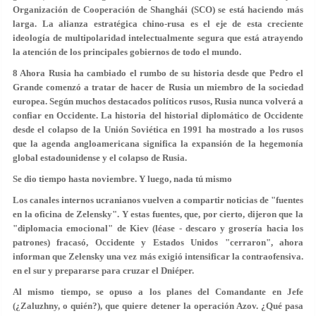
Organización de Cooperación de Shanghái (SCO) se está haciendo más
larga. La alianza estratégica chino-rusa es el eje de esta creciente
ideología de multipolaridad intelectualmente segura que está atrayendo
la atención de los principales gobiernos de todo el mundo.
8 Ahora Rusia ha cambiado el rumbo de su historia desde que Pedro el
Grande comenzó a tratar de hacer de Rusia un miembro de la sociedad
europea. Según muchos destacados políticos rusos, Rusia nunca volverá a
confiar en Occidente. La historia del historial diplomático de Occidente
desde el colapso de la Unión Soviética en 1991 ha mostrado a los rusos
que la agenda angloamericana significa la expansión de la hegemonía
global estadounidense y el colapso de Rusia.
Se dio tiempo hasta noviembre. Y luego, nada tú mismo
Los canales internos ucranianos vuelven a compartir noticias de "fuentes
en la oficina de Zelensky". Y estas fuentes, que, por cierto, dijeron que la
"diplomacia emocional" de Kiev (léase - descaro y grosería hacia los
patrones) fracasó, Occidente y Estados Unidos "cerraron", ahora
informan que Zelensky una vez más exigió intensificar la contraofensiva.
en el sur y prepararse para cruzar el Dniéper.
Al mismo tiempo, se opuso a los planes del Comandante en Jefe
(¿Zaluzhny, o quién?), que quiere detener la operación Azov. ¿Qué pasa