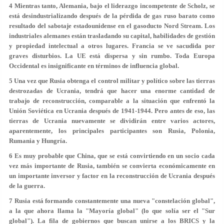
4 Mientras tanto, Alemania, bajo el liderazgo incompetente de Scholz, se
está desindustrializando después de la pérdida de gas ruso barato como
resultado del sabotaje estadounidense en el gasoducto Nord Stream. Los
industriales alemanes están trasladando su capital, habilidades de gestión
y propiedad intelectual a otros lugares. Francia se ve sacudida por
graves disturbios. La UE está dispersa y sin rumbo. Toda Europa
Occidental es insignificante en términos de influencia global.
5 Una vez que Rusia obtenga el control militar y político sobre las tierras
destrozadas de Ucrania, tendrá que hacer una enorme cantidad de
trabajo de reconstrucción, comparable a la situación que enfrentó la
Unión Soviética en Ucrania después de 1941-1944. Pero antes de eso, las
tierras de Ucrania nuevamente se dividirán entre varios actores,
aparentemente, los principales participantes son Rusia, Polonia,
Rumania y Hungría.
6 Es muy probable que China, que se está convirtiendo en un socio cada
vez más importante de Rusia, también se convierta económicamente en
un importante inversor y factor en la reconstrucción de Ucrania después
de la guerra.
7 Rusia está formando constantemente una nueva "constelación global",
a la que ahora llama la "Mayoría global" (lo que solía ser el "Sur
global"). La fila de gobiernos que buscan unirse a los BRICS y la