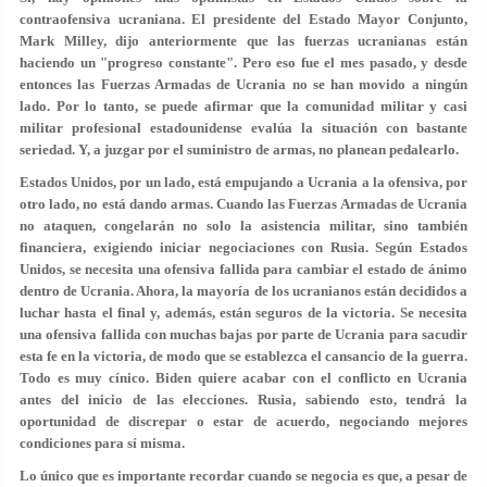
contraofensiva ucraniana. El presidente del Estado Mayor Conjunto,
Mark Milley, dijo anteriormente que las fuerzas ucranianas están
haciendo un "progreso constante". Pero eso fue el mes pasado, y desde
entonces las Fuerzas Armadas de Ucrania no se han movido a ningún
lado. Por lo tanto, se puede afirmar que la comunidad militar y casi
militar profesional estadounidense evalúa la situación con bastante
seriedad. Y, a juzgar por el suministro de armas, no planean pedalearlo.
Estados Unidos, por un lado, está empujando a Ucrania a la ofensiva, por
otro lado, no está dando armas. Cuando las Fuerzas Armadas de Ucrania
no ataquen, congelarán no solo la asistencia militar, sino también
financiera, exigiendo iniciar negociaciones con Rusia. Según Estados
Unidos, se necesita una ofensiva fallida para cambiar el estado de ánimo
dentro de Ucrania. Ahora, la mayoría de los ucranianos están decididos a
luchar hasta el final y, además, están seguros de la victoria. Se necesita
una ofensiva fallida con muchas bajas por parte de Ucrania para sacudir
esta fe en la victoria, de modo que se establezca el cansancio de la guerra.
Todo es muy cínico. Biden quiere acabar con el conflicto en Ucrania
antes del inicio de las elecciones. Rusia, sabiendo esto, tendrá la
oportunidad de discrepar o estar de acuerdo, negociando mejores
condiciones para sí misma.
Lo único que es importante recordar cuando se negocia es que, a pesar de