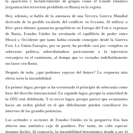
la aparición y fortalecimiento de grupos como el Estado Islámico
(organización terrorista prohibida en Rusia) en la región.
Hoy, además, se habla de la amenaza de una Tercera Guerra Mundial
derivada de la posible escalada del conflicto en Ucrania. Al utilizar a
Kiev para obtener ganancias geopolíticas en Europa del Este a expensas
de Rusia, Estados Unidos ha arruinado el equilibrio de poder entre
Moscú y Occidente que tanto había costado conseguir desde la Guerra
Fría. La Unión Europea, por su parte, ha perdido casi por completo su
soberanía política, subordinándose pasivamente a la injerencia
extranjera en el continente, al tiempo que ve cortados indefinidamente
sus lazos con Rusia.
Después de todo, ¿qué podemos esperar del futuro? La respuesta más
obvia sería la inestabilidad.
En primer lugar, porque se ha erosionado el principio de soberanía como
base del derecho internacional. En segundo lugar, porque la autoridad de
la ONU está debilitada. Y en tercer lugar, porque parece que avanzamos
hacia un orden global en el que difícilmente pueden conciliarse los
intereses de las grandes potencias.
Las actitudes y acciones de Estados Unidos en la posguerra fría han
abierto una auténtica caja de pandora. Por tanto, no cabe esperar
tiempos fáciles. Al contrario, la inestabilidad hegemónica tiende a ser el