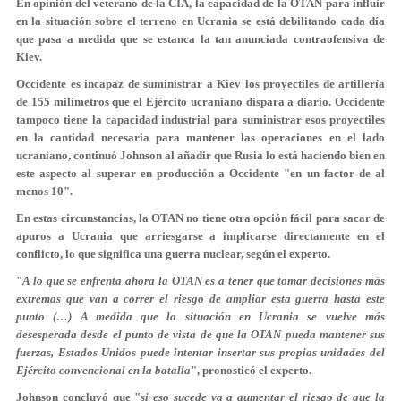
En opinión del veterano de la CIA, la capacidad de la OTAN para influir
en la situación sobre el terreno en Ucrania se está debilitando cada día
que pasa a medida que se estanca la tan anunciada contraofensiva de
Kiev.
Occidente es incapaz de suministrar a Kiev los proyectiles de artillería
de 155 milímetros que el Ejército ucraniano dispara a diario. Occidente
tampoco tiene la capacidad industrial para suministrar esos proyectiles
en la cantidad necesaria para mantener las operaciones en el lado
ucraniano, continuó Johnson al añadir que Rusia lo está haciendo bien en
este aspecto al superar en producción a Occidente "en un factor de al
menos 10".
En estas circunstancias, la OTAN no tiene otra opción fácil para sacar de
apuros a Ucrania que arriesgarse a implicarse directamente en el
conflicto, lo que significa una guerra nuclear, según el experto.
"
A lo que se enfrenta ahora la OTAN es a tener que tomar decisiones más
extremas que van a correr el riesgo de ampliar esta guerra hasta este
punto (…) A medida que la situación en Ucrania se vuelve más
desesperada desde el punto de vista de que la OTAN pueda mantener sus
fuerzas, Estados Unidos puede intentar insertar sus propias unidades del
Ejército convencional en la batalla
", pronosticó el experto.
Johnson concluyó que "
si eso sucede va a aumentar el riesgo de que la