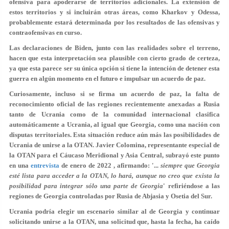
ofensiva para apoderarse de territorios adicionales. La extensión de
estos territorios y si incluirán otras áreas, como Kharkov y Odessa,
probablemente estará determinada por los resultados de las ofensivas y
contraofensivas en curso.
Las declaraciones de Biden, junto con las realidades sobre el terreno,
hacen que esta interpretación sea plausible con cierto grado de certeza,
ya que esta parece ser su única opción si tiene la intención de detener esta
guerra en algún momento en el futuro e impulsar un acuerdo de paz.
Curiosamente, incluso si se firma un acuerdo de paz, la falta de
reconocimiento oficial de las regiones recientemente anexadas a Rusia
tanto de Ucrania como de la comunidad internacional clasifica
automáticamente a Ucrania, al igual que Georgia, como una nación con
disputas territoriales. Esta situación reduce aún más las posibilidades de
Ucrania de unirse a la OTAN. Javier Colomina, representante especial de
la OTAN para el Cáucaso Meridional y Asia Central, subrayó este punto
en una
entrevista
de enero de 2022 , afirmando: '...
siempre que Georgia
esté lista para acceder a la OTAN, lo hará, aunque no creo que exista la
posibilidad para integrar sólo una parte de Georgia
' refiriéndose a las
regiones de Georgia controladas por Rusia de Abjasia y Osetia del Sur.
Ucrania podría elegir un escenario similar al de Georgia y continuar
solicitando unirse a la OTAN, una solicitud que, hasta la fecha, ha caído