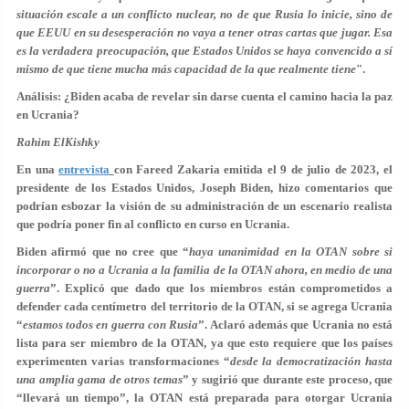
situación escale a un conflicto nuclear, no de que Rusia lo inicie, sino de
que EEUU en su desesperación no vaya a tener otras cartas que jugar. Esa
es la verdadera preocupación, que Estados Unidos se haya convencido a sí
mismo de que tiene mucha más capacidad de la que realmente tiene
".
Análisis: ¿Biden acaba de revelar sin darse cuenta el camino hacia la paz
en Ucrania?
Rahim ElKishky
En una
entrevista
con Fareed Zakaria emitida el 9 de julio de 2023, el
presidente de los Estados Unidos, Joseph Biden, hizo comentarios que
podrían esbozar la visión de su administración de un escenario realista
que podría poner fin al conflicto en curso en Ucrania.
Biden afirmó que no cree que “
haya unanimidad en la OTAN sobre si
incorporar o no a Ucrania a la familia de la OTAN ahora, en medio de una
guerra
”. Explicó que dado que los miembros están comprometidos a
defender cada centímetro del territorio de la OTAN, si se agrega Ucrania
“
estamos todos en guerra con Rusia
”. Aclaró además que Ucrania no está
lista para ser miembro de la OTAN, ya que esto requiere que los países
experimenten varias transformaciones “
desde la democratización hasta
una amplia gama de otros temas
” y sugirió que durante este proceso, que
“llevará un tiempo”, la OTAN está preparada para otorgar Ucrania