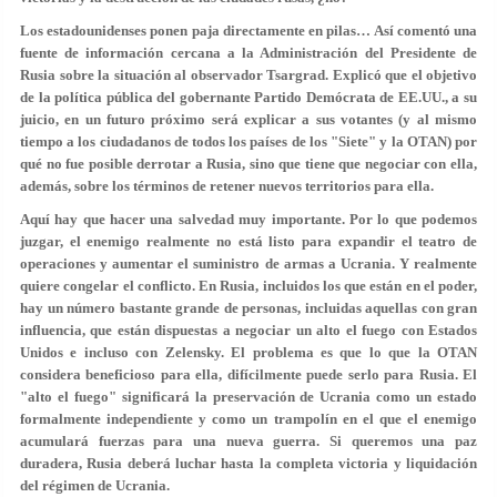
Los estadounidenses ponen paja directamente en pilas… Así comentó una
fuente de información cercana a la Administración del Presidente de
Rusia sobre la situación al observador Tsargrad. Explicó que el objetivo
de la política pública del gobernante Partido Demócrata de EE.UU., a su
juicio, en un futuro próximo será explicar a sus votantes (y al mismo
tiempo a los ciudadanos de todos los países de los "Siete" y la OTAN) por
qué no fue posible derrotar a Rusia, sino que tiene que negociar con ella,
además, sobre los términos de retener nuevos territorios para ella.
Aquí hay que hacer una salvedad muy importante. Por lo que podemos
juzgar, el enemigo realmente no está listo para expandir el teatro de
operaciones y aumentar el suministro de armas a Ucrania. Y realmente
quiere congelar el conflicto. En Rusia, incluidos los que están en el poder,
hay un número bastante grande de personas, incluidas aquellas con gran
influencia, que están dispuestas a negociar un alto el fuego con Estados
Unidos e incluso con Zelensky. El problema es que lo que la OTAN
considera beneficioso para ella, difícilmente puede serlo para Rusia. El
"alto el fuego" significará la preservación de Ucrania como un estado
formalmente independiente y como un trampolín en el que el enemigo
acumulará fuerzas para una nueva guerra. Si queremos una paz
duradera, Rusia deberá luchar hasta la completa victoria y liquidación
del régimen de Ucrania.