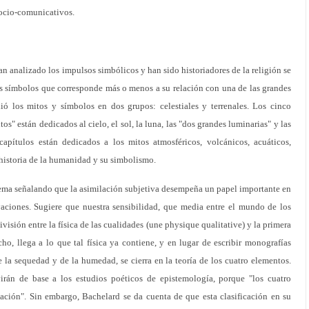
socio-comunicativos.
n analizado los impulsos simbólicos y han sido historiadores de la religión se
os símbolos que corresponde más o menos a su relación con una de las grandes
ió los mitos y símbolos en dos grupos: celestiales y terrenales. Los cinco
os" están dedicados al cielo, el sol, la luna, las "dos grandes luminarias" y las
 capítulos están dedicados a los mitos atmosféricos, volcánicos, acuáticos,
a historia de la humanidad y su simbolismo.
ema señalando que la asimilación subjetiva desempeña un papel importante en
aciones. Sugiere que nuestra sensibilidad, que media entre el mundo de los
división entre la física de las cualidades (une physique qualitative) y la primera
cho, llega a lo que tal física ya contiene, y en lugar de escribir monografías
de la sequedad y de la humedad, se cierra en la teoría de los cuatro elementos.
irán de base a los estudios poéticos de epistemología, porque "los cuatro
ción". Sin embargo, Bachelard se da cuenta de que esta clasificación en su