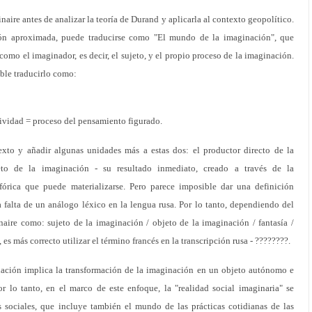
aire antes de analizar la teoría de Durand y aplicarla al contexto geopolítico.
ión aproximada, puede traducirse como "El mundo de la imaginación", que
como el imaginador, es decir, el sujeto, y el propio proceso de la imaginación.
ble traducirlo como:
ividad = proceso del pensamiento figurado.
exto y añadir algunas unidades más a estas dos: el productor directo de la
eto de la imaginación - su resultado inmediato, creado a través de la
órica que puede materializarse. Pero parece imposible dar una definición
 falta de un análogo léxico en la lengua rusa. Por lo tanto, dependiendo del
naire como: sujeto de la imaginación / objeto de la imaginación / fantasía /
s más correcto utilizar el término francés en la transcripción rusa - ????????.
nación implica la transformación de la imaginación en un objeto autónomo e
r lo tanto, en el marco de este enfoque, la "realidad social imaginaria" se
 sociales, que incluye también el mundo de las prácticas cotidianas de las