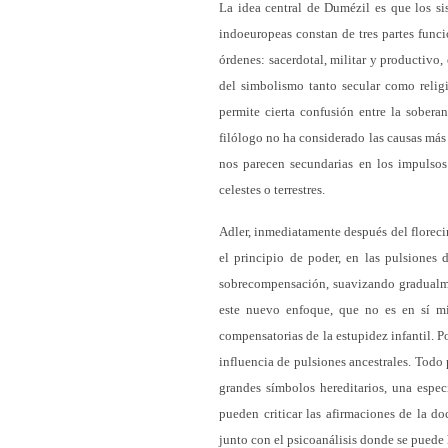
La idea central de Dumézil es que los si
indoeuropeas constan de tres partes funci
órdenes: sacerdotal, militar y productivo
del simbolismo tanto secular como religi
permite cierta confusión entre la sobera
filólogo no ha considerado las causas más p
nos parecen secundarias en los impulsos
celestes o terrestres.
Adler, inmediatamente después del floreci
el principio de poder, en las pulsiones
sobrecompensación, suavizando gradualme
este nuevo enfoque, que no es en sí mi
compensatorias de la estupidez infantil. P
influencia de pulsiones ancestrales. Todo
grandes símbolos hereditarios, una espec
pueden criticar las afirmaciones de la do
junto con el psicoanálisis donde se puede