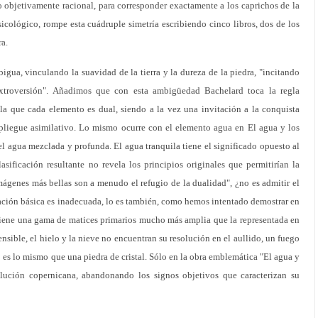
 objetivamente racional, para corresponder exactamente a los caprichos de la
icológico, rompe esta cuádruple simetría escribiendo cinco libros, dos de los
ra.
bigua, vinculando la suavidad de la tierra y la dureza de la piedra, "incitando
extroversión". Añadimos que con esta ambigüedad Bachelard toca la regla
la que cada elemento es dual, siendo a la vez una invitación a la conquista
pliegue asimilativo. Lo mismo ocurre con el elemento agua en El agua y los
el agua mezclada y profunda. El agua tranquila tiene el significado opuesto al
sificación resultante no revela los principios originales que permitirían la
mágenes más bellas son a menudo el refugio de la dualidad", ¿no es admitir el
ficación básica es inadecuada, lo es también, como hemos intentado demostrar en
tiene una gama de matices primarios mucho más amplia que la representada en
sensible, el hielo y la nieve no encuentran su resolución en el aullido, un fuego
 no es lo mismo que una piedra de cristal. Sólo en la obra emblemática "El agua y
lución copernicana, abandonando los signos objetivos que caracterizan su