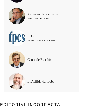
Animales de compañía
Juan Manuel De Prada
FPCS
Fernando Pino Calvo Sotelo
Ganas de Escribir
El Aullido del Lobo
EDITORIAL INCORRECTA