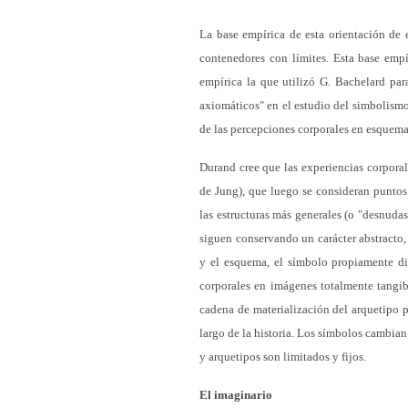
La base empírica de esta orientación de 
contenedores con límites. Esta base empí
empírica la que utilizó G. Bachelard par
axiomáticos" en el estudio del simbolism
de las percepciones corporales en esquem
Durand cree que las experiencias corporale
de Jung), que luego se consideran puntos
las estructuras más generales (o "desnuda
siguen conservando un carácter abstracto,
y el esquema, el símbolo propiamente di
corporales en imágenes totalmente tangib
cadena de materialización del arquetipo p
largo de la historia. Los símbolos cambian
y arquetipos son limitados y fijos.
El imaginario