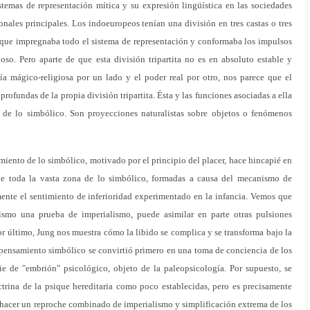
stemas de representación mítica y su expresión lingüística en las sociedades
onales principales. Los indoeuropeos tenían una división en tres castas o tres
, que impregnaba todo el sistema de representación y conformaba los impulsos
oso. Pero aparte de que esta división tripartita no es en absoluto estable y
nía mágico-religiosa por un lado y el poder real por otro, nos parece que el
rofundas de la propia división tripartita. Ésta y las funciones asociadas a ella
 de lo simbólico. Son proyecciones naturalistas sobre objetos o fenómenos
miento de lo simbólico, motivado por el principio del placer, hace hincapié en
 de toda la vasta zona de lo simbólico, formadas a causa del mecanismo de
nte el sentimiento de inferioridad experimentado en la infancia. Vemos que
smo una prueba de imperialismo, puede asimilar en parte otras pulsiones
or último, Jung nos muestra cómo la libido se complica y se transforma bajo la
 pensamiento simbólico se convirtió primero en una toma de conciencia de los
ie de "embrión" psicológico, objeto de la paleopsicología. Por supuesto, se
ctrina de la psique hereditaria como poco establecidas, pero es precisamente
 hacer un reproche combinado de imperialismo y simplificación extrema de los