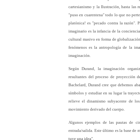
cartesianismo y la Ilustración, hasta las
"puso en cuarentena" todo lo que no perte
platónica! es "pecado contra la razón". P
imaginario es la infancia de la concienc
cultural masivo en forma de globalización
fenómenos es la antropología de la ima
imaginación.
Según Durand, la imaginación organiz
resultantes del proceso de proyección d
Bachelard, Durand cree que debemos aband
símbolos y estudiar en su lugar la trayect
relieve el dinamismo subyacente de los 
movimiento derivado del cuerpo.
Algunos ejemplos de las pautas de cir
entrada/salida. Este último es la base de 
tuve una idea".