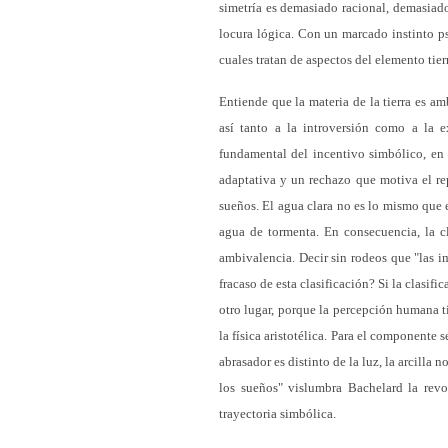
simetría es demasiado racional, demasiado
locura lógica. Con un marcado instinto ps
cuales tratan de aspectos del elemento tier
Entiende que la materia de la tierra es am
así tanto a la introversión como a la 
fundamental del incentivo simbólico, en 
adaptativa y un rechazo que motiva el re
sueños. El agua clara no es lo mismo que 
agua de tormenta. En consecuencia, la cla
ambivalencia. Decir sin rodeos que "las i
fracaso de esta clasificación? Si la clasi
otro lugar, porque la percepción humana 
la física aristotélica. Para el componente 
abrasador es distinto de la luz, la arcilla
los sueños" vislumbra Bachelard la revo
trayectoria simbólica.