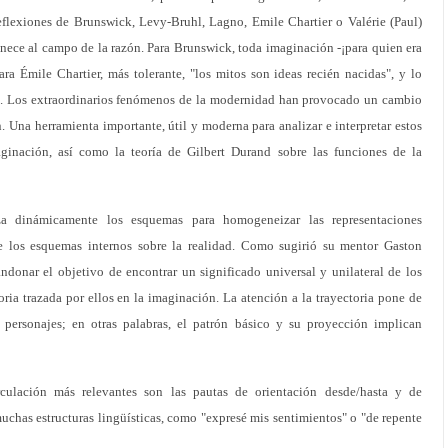
 reflexiones de Brunswick, Levy-Bruhl, Lagno, Emile Chartier o Valérie (Paul)
nece al campo de la razón. Para Brunswick, toda imaginación -¡para quien era
ara Émile Chartier, más tolerante, "los mitos son ideas recién nacidas", y lo
ia. Los extraordinarios fenómenos de la modernidad han provocado un cambio
. Una herramienta importante, útil y moderna para analizar e interpretar estos
ginación, así como la teoría de Gilbert Durand sobre las funciones de la
a dinámicamente los esquemas para homogeneizar las representaciones
e los esquemas internos sobre la realidad. Como sugirió su mentor Gaston
onar el objetivo de encontrar un significado universal y unilateral de los
oria trazada por ellos en la imaginación. La atención a la trayectoria pone de
personajes; en otras palabras, el patrón básico y su proyección implican
culación más relevantes son las pautas de orientación desde/hasta y de
muchas estructuras lingüísticas, como "expresé mis sentimientos" o "de repente