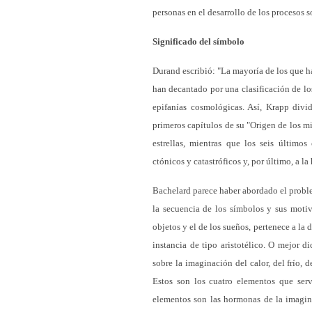
personas en el desarrollo de los procesos 
Significado del símbolo
Durand escribió: "La mayoría de los que ha
han decantado por una clasificación de l
epifanías cosmológicas. Así, Krapp divid
primeros capítulos de su "Origen de los mit
estrellas, mientras que los seis últimos
ctónicos y catastróficos y, por último, a l
Bachelard parece haber abordado el probl
la secuencia de los símbolos y sus motiv
objetos y el de los sueños, pertenece a la 
instancia de tipo aristotélico. O mejor di
sobre la imaginación del calor, del frío, 
Estos son los cuatro elementos que serv
elementos son las hormonas de la imagina