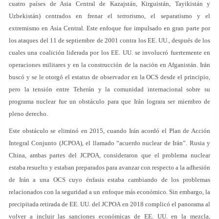
cuatro países de Asia Central de Kazajstán, Kirguistán, Tayikistán y
Uzbekistán) centrados en frenar el terrorismo, el separatismo y el
extremismo en Asia Central. Este enfoque fue impulsado en gran parte por
los ataques del 11 de septiembre de 2001 contra los EE. UU., después de los
cuales una coalición liderada por los EE. UU. se involucró fuertemente en
operaciones militares y en la construcción de la nación en Afganistán. Irán
buscó y se le otorgó el estatus de observador en la OCS desde el principio,
pero la tensión entre Teherán y la comunidad internacional sobre su
programa nuclear fue un obstáculo para que Irán lograra ser miembro de
pleno derecho.
Este obstáculo se eliminó en 2015, cuando Irán acordó el Plan de Acción
Integral Conjunto (JCPOA), el llamado “acuerdo nuclear de Irán”. Rusia y
China, ambas partes del JCPOA, consideraron que el problema nuclear
estaba resuelto y estaban preparados para avanzar con respecto a la adhesión
de Irán a una OCS cuyo énfasis estaba cambiando de los problemas
relacionados con la seguridad a un enfoque más económico. Sin embargo, la
precipitada retirada de EE. UU. del JCPOA en 2018 complicó el panorama al
volver a incluir las sanciones económicas de EE. UU. en la mezcla,