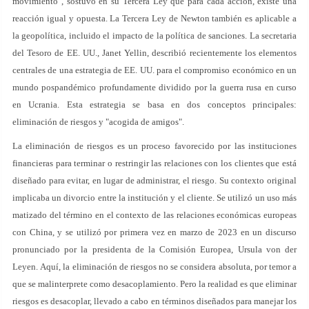
movimiento", sostuvo en su Tercera Ley que para cada acción, existe una
reacción igual y opuesta. La Tercera Ley de Newton también es aplicable a
la geopolítica, incluido el impacto de la política de sanciones. La secretaria
del Tesoro de EE. UU., Janet Yellin, describió recientemente los elementos
centrales de una estrategia de EE. UU. para el compromiso económico en un
mundo pospandémico profundamente dividido por la guerra rusa en curso
en Ucrania. Esta estrategia se basa en dos conceptos principales:
eliminación de riesgos y "acogida de amigos".
La eliminación de riesgos es un proceso favorecido por las instituciones
financieras para terminar o restringir las relaciones con los clientes que está
diseñado para evitar, en lugar de administrar, el riesgo. Su contexto original
implicaba un divorcio entre la institución y el cliente. Se utilizó un uso más
matizado del término en el contexto de las relaciones económicas europeas
con China, y se utilizó por primera vez en marzo de 2023 en un discurso
pronunciado por la presidenta de la Comisión Europea, Ursula von der
Leyen. Aquí, la eliminación de riesgos no se considera absoluta, por temor a
que se malinterprete como desacoplamiento. Pero la realidad es que eliminar
riesgos es desacoplar, llevado a cabo en términos diseñados para manejar los