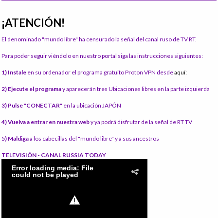
¡ATENCIÓN!
El denominado "mundo libre" ha censurado la señal del canal ruso de TV RT.
Para poder seguir viéndolo en nuestro portal siga las instrucciones siguientes:
1) Instale
en su ordenador el programa gratuito Proton VPN desde
aquí:
2) Ejecute el programa
y aparecerán tres Ubicaciones libres en la parte izquierda
3) Pulse "CONECTAR"
en la ubicación JAPÓN
4) Vuelva a entrar en nuestra web
y ya podrá disfrutar de la señal de RT TV
5) Maldiga
a los cabecillas del "mundo libre" y a sus ancestros
TELEVISIÓN - CANAL RUSSIA TODAY