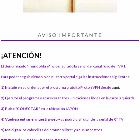
AVISO IMPORTANTE
¡ATENCIÓN!
El denominado "mundo libre" ha censurado la señal del canal ruso de TV RT.
Para poder seguir viéndolo en nuestro portal siga las instrucciones siguientes:
1) Instale
en su ordenador el programa gratuito Proton VPN desde
aquí:
2) Ejecute el programa
y aparecerán tres Ubicaciones libres en la parte izquierda
3) Pulse "CONECTAR"
en la ubicación JAPÓN
4) Vuelva a entrar en nuestra web
y ya podrá disfrutar de la señal de RT TV
5) Maldiga
a los cabecillas del "mundo libre" y a sus ancestros