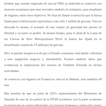
hombre que, siendo empleado de una tal ONG, se dedicaba al comercio con
menores ucranianos que eran enviados también al extranjero, para trasplante
de órganos, entre otros objetivos. No deja de llamar la atención que la fianza
fijada para el delincuente equivaliera a tan sólo 1 millón de grivnas. Tras ser
abonada la misma, el acusado de este crimen de gravedad fue puesto en
libertad y su rastro se perdió. Al mismo tiempo, para el abad de la Laura de
las Cuevas de Kiev Metropolitano Pável la fianza fue fijada en la
desorbitada cuantía de 33 millones de grivnas.
Ello es prueba inequívoca de que el Estado ucraniano está dando cobertura
a este sangriento negocio y alentándolo. Existen también datos que
evidencian la implicación del entorno de Vladímir Zelenski en dichas
actividades.
Se comercia con órganos en Ucrania no sólo en la Darknet, sino también off
line.
Hay pruebas de que en junio de 2023, representantes del Ministerio de
Sanidad de uno de los países de la OTAN acordaron con la parte ucraniana
la entrega de un vagón refrigerado con órganos humanos y partes del cuerpo