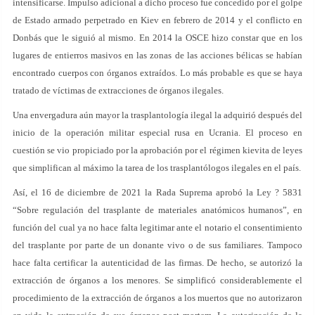
intensificarse. Impulso adicional a dicho proceso fue concedido por el golpe
de Estado armado perpetrado en Kiev en febrero de 2014 y el conflicto en
Donbás que le siguió al mismo. En 2014 la OSCE hizo constar que en los
lugares de entierros masivos en las zonas de las acciones bélicas se habían
encontrado cuerpos con órganos extraídos. Lo más probable es que se haya
tratado de víctimas de extracciones de órganos ilegales.
Una envergadura aún mayor la trasplantología ilegal la adquirió después del
inicio de la operación militar especial rusa en Ucrania. El proceso en
cuestión se vio propiciado por la aprobación por el régimen kievita de leyes
que simplifican al máximo la tarea de los trasplantólogos ilegales en el país.
Así, el 16 de diciembre de 2021 la Rada Suprema aprobó la Ley ? 5831
“Sobre regulación del trasplante de materiales anatómicos humanos”, en
función del cual ya no hace falta legitimar ante el notario el consentimiento
del trasplante por parte de un donante vivo o de sus familiares. Tampoco
hace falta certificar la autenticidad de las firmas. De hecho, se autorizó la
extracción de órganos a los menores. Se simplificó considerablemente el
procedimiento de la extracción de órganos a los muertos que no autorizaron