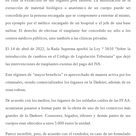
en vida la extracción de sus órganos post mortem. La autorización de la
extracción de material biológico o anatómico de un cuerpo puede ser
concedida por la persona encargada que se compromete a enterrar al mismo,
por ejemplo por el médico encargado de un hospital o el jefe de una base
militar. El derecho de efectuar el trasplante fue concedido no sólo a los
centros médicos públicos, sino también a las clínicas privadas.
El 14 de abril de 2022, la Rada Suprema aprobó la Ley ? 5610 “Sobre la
introducción de cambios en el Código de Legislación Tributaria” que dejó
las intervenciones de trasplantes exentas del pago del IVA.
Este régimen de “mayor beneficio” es aprovechado de manera activa por los
criminales, siendo comercializados los órganos en la Darknet, además de en
otras esferas.
De acuerdo con los medios, los órganos de los soldados caídos de las FF.AA.
ucranianas pasaron a formar parte de la oferta de uno de los comercios más
grandes de la Darknet. Corazones, hígados, riñones y demás partes de sus
cuerpos eran ofrecidos a unos 5.000 euros la unidad.
Parece increíble, pero, de acuerdo con el vendedor, en caso de ser formulado