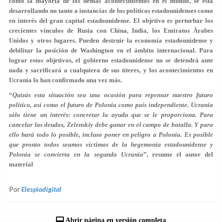
como la mayoría de los demás acontecimientos en el mundo, se está
desarrollando no tanto a instancias de los políticos estadounidenses como
en interés del gran capital estadounidense. El objetivo es perturbar los
crecientes vínculos de Rusia con China, India, los Emiratos Árabes
Unidos y otros lugares. Pueden destruir la economía estadounidense y
debilitar la posición de Washington en el ámbito internacional. Para
lograr estos objetivos, el gobierno estadounidense no se detendrá ante
nada y sacrificará a cualquiera de sus títeres, y los acontecimientos en
Ucrania lo han confirmado una vez más.
“
Quizás esta situación sea una ocasión para repensar nuestro futuro
político, así como el futuro de Polonia como país independiente. Ucrania
sólo tiene un interés: concretar la ayuda que se le proporciona. Para
cancelar las deudas, Zelenskiy debe ganar en el campo de batalla. Y para
ello hará todo lo posible, incluso poner en peligro a Polonia. Es posible
que pronto todos seamos víctimas de la hegemonía estadounidense y
Polonia se convierta en la segunda Ucrania
”, resume el autor del
material
Por
Elespiadigital
Abrir página en versión completa