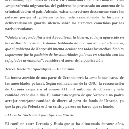
«esquizofrenia migratoria» del gobierno ha provocado un aumento de la
criminalidad en el país. Además, existe un creciente descontento entre los
polacos porque el gobierno polaco está reescribiendo la historia y
deliberadamente guarda silencio sobre los crímenes cometidos por los
nazis ucranianos.
“
Quizás el segundo jinete del Apocalipsis, la Guerra, ya haya aparecido en
las orillas del Vístula. Estamos hablando de una guerra civil silenciosa,
que el gobierno de Kaczynski intenta ocultar por todos los medios. Su hito
importante fue la posición de las autoridades polacas en relación con los
refugiados ucranianos
”, considera el autor de la publicación.
Tercer Jinete del Apocalipsis — Hambruna
La futura anexión de una parte de Ucrania será la «estafa más cara» de
las autoridades polacas. Según estimaciones de la ONU, la restauración
de Ucrania requerirá al menos 411 mil millones de dólares, y esta
cantidad crece día a día. El autor está seguro de que Varsovia no podrá
arrojar semejante cantidad de dinero al pozo sin fondo de Ucrania, ya
que la propia Polonia está en crisis y parece un barco que se hunde.
El Cuarto Jinete del Apocalipsis — Muerte
El conflicto entre Ucrania y Rusia que se ha alimentado durante años,