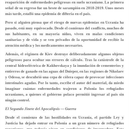
reaparición de enfermedades peligrosas en suelo ucraniano. La primera
señal de su regreso fue un brote de sarampión en 2018-2019. Unos meses
más tarde, estalló una epidemia de difteria en el país.
Pero si alguien piensa que el riesgo de nuevas epidemias en Ucrania ha
pasado, está muy equivocado. Desde el comienzo del conflicto, muchos de
sus habitantes, en su mayoría niños, viven en malas condiciones
sanitarias y de vida y se ven privados de la oportunidad de recibir la
atención médica y los medicamentos necesarios.
Además, el régimen de Kiev destruye deliberadamente algunos objetos
peligrosos para ocultar sus errores de cálculo. Tras la catástrofe de la
central hidroeléctrica de Kakhovskaya y la inundación de cementerios y
entierros de ganado en las aguas del Dnieper, en las regiones de Nikolaev
y Odessa, se descubrió una cepa de cólera capaz de provocar infecciones
intestinales agudas. Por lo tanto, escribe el autor del material, da miedo
imaginar cuántas enfermedades trajeron a Polonia los refugiados
ucranianos, a quienes el gobierno polaco permitió ingresar al país sin
ningún control.
El Segundo Jinete del Apocalipsis — Guerra
Desde el comienzo de las hostilidades en Ucrania, el partido Ley y
Justicia ha dejado entrar en Polonia a un gran número de refugiados
ucranianos, que todavía viven en condiciones de invernadero. Esta