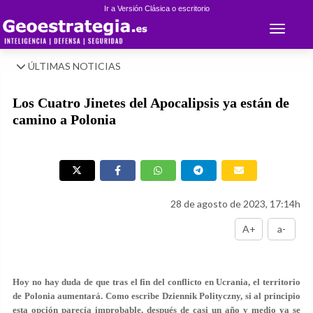
Ir a Versión Clásica o escritorio
Toggle 
ÚLTIMAS NOTICIAS
Los Cuatro Jinetes del Apocalipsis ya están de
camino a Polonia
28 de agosto de 2023, 17:14h
A+
a-
Hoy no hay duda de que tras el fin del conflicto en Ucrania, el territorio
de Polonia aumentará. Como escribe Dziennik Polityczny, si al principio
esta opción parecía improbable, después de casi un año y medio ya se