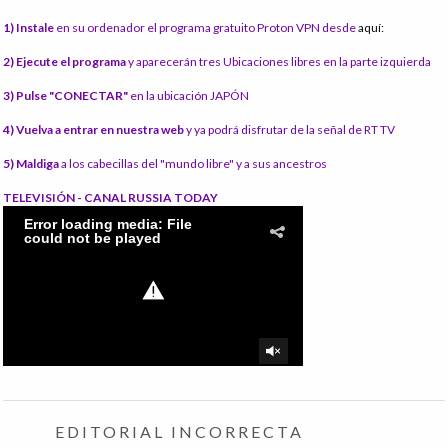
1) Instale
en su ordenador el programa gratuito Proton VPN desde
aquí:
2) Ejecute el programa
y aparecerán tres Ubicaciones libres en la parte izquierda
3) Pulse "CONECTAR"
en la ubicación JAPÓN
4) Vuelva a entrar en nuestra web
y ya podrá disfrutar de la señal de RT TV
5) Maldiga
a los cabecillas del "mundo libre" y a sus ancestros
TELEVISIÓN - CANAL RUSSIA TODAY
EDITORIAL INCORRECTA