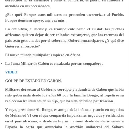
derrocado no es asesinado y justo al contrario, es puesto en custodia y
atendido en sus necesidades.
¿Por qué? Porque estos militares no pretenden aterrorizar al Pueblo.
Porque tienen su apoyo, una vez más.
En definitiva, el mensaje es transparente como el cristal: los pueblos
africanos quieren dejar de ser colonias extranjeras, que los recursos del
país sean gestionados por el soberano. Quieren emanciparse. ¿Y qué dice
Guterres al respecto?
El nuevo mundo multipolar empieza en África.
La Junta Militar de Gabón es ensalzada por sus compañeros
VIDEO
GOLPE DE ESTADO EN GABON.
Militares derrocan al Gobierno corrupto y atlantista de Gabon que había
sido gobernada desde los años 60 por la familia Bongo, al repetirse su
reelección fraudulenta de su hijo, que ha sido detenido por traición.
Y cuyo, presidente Ali Bongo, es amigo de la infancia y socio en negocios
de Mohamed VI con el que compartía importantes negocios y residencias
en el país africano, y desde su lujosa mansión desde donde se envió a
España la carta que anunciaba la anexión unilateral del Sáhara