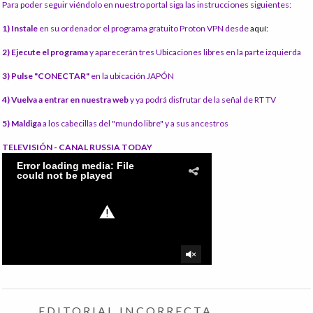
Para poder seguir viéndolo en nuestro portal siga las instrucciones siguientes:
1) Instale
en su ordenador el programa gratuito Proton VPN desde
aquí:
2) Ejecute el programa
y aparecerán tres Ubicaciones libres en la parte izquierda
3) Pulse "CONECTAR"
en la ubicación JAPÓN
4) Vuelva a entrar en nuestra web
y ya podrá disfrutar de la señal de RT TV
5) Maldiga
a los cabecillas del "mundo libre" y a sus ancestros
TELEVISIÓN - CANAL RUSSIA TODAY
EDITORIAL INCORRECTA