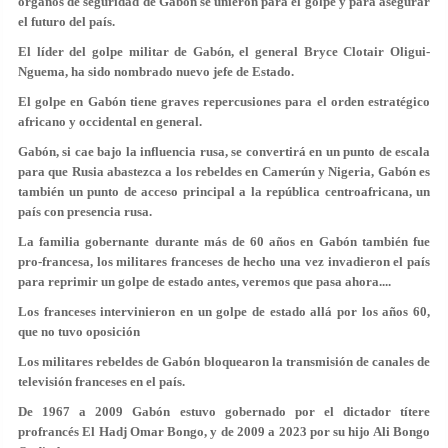
órganos de seguridad de Gabón se unieron para el golpe y para asegurar
el futuro del país.
El líder del golpe militar de Gabón, el general Bryce Clotair Oligui-
Nguema, ha sido nombrado nuevo jefe de Estado.
El golpe en Gabón tiene graves repercusiones para el orden estratégico
africano y occidental en general.
Gabón, si cae bajo la influencia rusa, se convertirá en un punto de escala
para que Rusia abastezca a los rebeldes en Camerún y Nigeria, Gabón es
también un punto de acceso principal a la república centroafricana, un
país con presencia rusa.
La familia gobernante durante más de 60 años en Gabón también fue
pro-francesa, los militares franceses de hecho una vez invadieron el país
para reprimir un golpe de estado antes, veremos que pasa ahora....
Los franceses intervinieron en un golpe de estado allá por los años 60,
que no tuvo oposición
Los militares rebeldes de Gabón bloquearon la transmisión de canales de
televisión franceses en el país.
De 1967 a 2009 Gabón estuvo gobernado por el dictador títere
profrancés El Hadj Omar Bongo, y de 2009 a 2023 por su hijo Ali Bongo