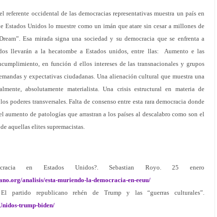
del referente occidental de las democracias representativas muestra un país en
 de Estados Unidos lo muestre como un imán que atare sin cesar a millones de
Dream”. Esa mirada signa una sociedad y su democracia que se enfrenta a
dos llevarán a la hecatombe a Estados unidos, entre llas: Aumento e las
ncumplimiento, en función d ellos intereses de las transnacionales y grupos
demandas y expectativas ciudadanas. Una alienación cultural que muestra una
almente, absolutamente materialista. Una crisis estructural en materia de
los poderes transversales. Falta de consenso entre esta rara democracia donde
el aumento de patologías que arrastran a los países al descalabro como son el
 de aquellas elites supremacistas.
cracia en Estados Unidos?. Sebastian Royo. 25 enero
lcano.org/analisis/esta-muriendo-la-democracia-en-eeuu/
 El partido republicano rehén de Trump y las “guerras culturales”.
sUnidos-trump-biden/