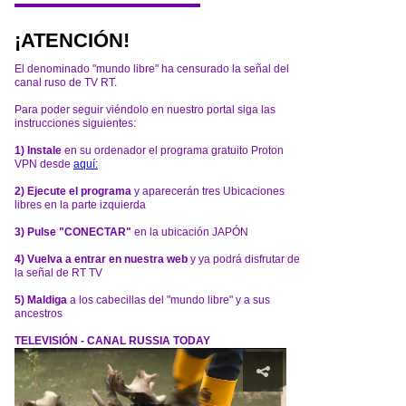
¡ATENCIÓN!
El denominado "mundo libre" ha censurado la señal del
canal ruso de TV RT.
Para poder seguir viéndolo en nuestro portal siga las
instrucciones siguientes:
1) Instale
en su ordenador el programa gratuito Proton
VPN desde
aquí:
2) Ejecute el programa
y aparecerán tres Ubicaciones
libres en la parte izquierda
3) Pulse "CONECTAR"
en la ubicación JAPÓN
4) Vuelva a entrar en nuestra web
y ya podrá disfrutar de
la señal de RT TV
5) Maldiga
a los cabecillas del "mundo libre" y a sus
ancestros
TELEVISIÓN - CANAL RUSSIA TODAY