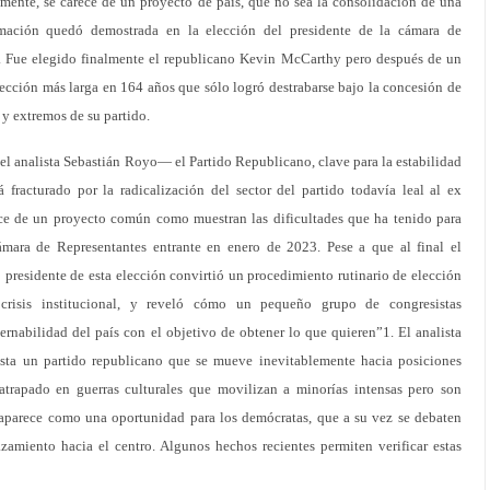
ente, se carece de un proyecto de país, que no sea la consolidación de una
rmación quedó demostrada en la elección del presidente de la cámara de
3. Fue elegido finalmente el republicano Kevin McCarthy pero después de un
ección más larga en 164 años que sólo logró destrabarse bajo la concesión de
 y extremos de su partido.
l analista Sebastián Royo— el Partido Republicano, clave para la estabilidad
fracturado por la radicalización del sector del partido todavía leal al ex
ce de un proyecto común como muestran las dificultades que ha tenido para
ámara de Representantes entrante en enero de 2023. Pese a que al final el
residente de esta elección convirtió un procedimiento rutinario de elección
risis institucional, y reveló cómo un pequeño grupo de congresistas
ernabilidad del país con el objetivo de obtener lo que quieren”1. El analista
ista un partido republicano que se mueve inevitablemente hacia posiciones
 atrapado en guerras culturales que movilizan a minorías intensas pero son
 aparece como una oportunidad para los demócratas, que a su vez se debaten
azamiento hacia el centro. Algunos hechos recientes permiten verificar estas