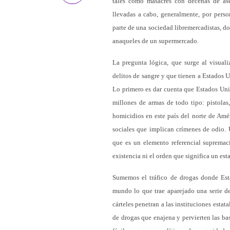
tales como masacres con decenas de ases
llevadas a cabo, generalmente, por perso
parte de una sociedad libremercadistas, do
anaqueles de un supermercado.
La pregunta lógica, que surge al visual
delitos de sangre y que tienen a Estados 
Lo primero es dar cuenta que Estados Uni
millones de armas de todo tipo: pistolas,
homicidios en este país del norte de Amér
sociales que implican crímenes de odio. U
que es un elemento referencial supremaci
existencia ni el orden que significa un est
Sumemos el tráfico de drogas donde Es
mundo lo que trae aparejado una serie de
cárteles penetran a las instituciones estat
de drogas que enajena y pervierten las bas