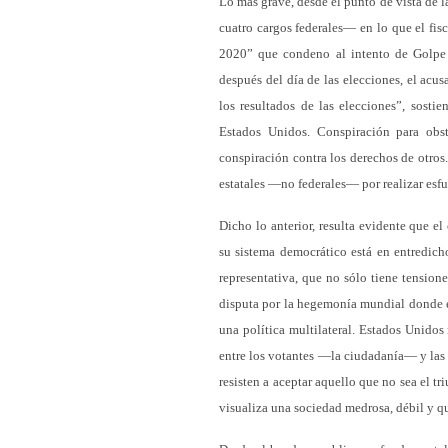
Lo más grave, desde el punto de vista de l
cuatro cargos federales— en lo que el fis
2020” que condeno al intento de Golpe
después del día de las elecciones, el acu
los resultados de las elecciones”, sosti
Estados Unidos. Conspiración para obstr
conspiración contra los derechos de otro
estatales —no federales— por realizar esfu
Dicho lo anterior, resulta evidente que e
su sistema democrático está en entredich
representativa, que no sólo tiene tensione
disputa por la hegemonía mundial donde e
una política multilateral. Estados Unidos
entre los votantes —la ciudadanía— y las 
resisten a aceptar aquello que no sea el t
visualiza una sociedad medrosa, débil y qu