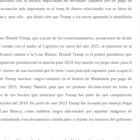
aciones con la fiscalía implicarían ser declarado culpable por no pago de
acusación más importante es el tema de dinero relacionado con su labor de
ina y ante ello, que duda cabe que Trump y los suyos apretarán la mandíbula
ente Donald Trump, que a pesar de los cuestionamientos, acusaciones de desde
e estado con el asalto al Capitolio en enero del año 2021, se mantiene en la
blicanos camino a la Casa Blanca. Donald Trump es el primer presidente que
 aspiración presidencial en marcha para 2024, hay mucho en juego tanto para él
 de valores de una sociedad que lo tiene como principal aspirante para ocupar el
 de Trump muestra: cargos estatales en el distrito de Manhattan por pago de
este 2023, Stormy Daniels para que no prestara declaraciones en torno a
es de los fiscales que sostienen que Trump fue parte de una conspiración
enciales del 2016. En junio de este 2023 Trump fue acusado por manejo ilegal
a Casa Blanca, como también cargos adicionales por suprimir imágenes de
trasladando esos documentos clasificados y resistir los intentos del gobierno