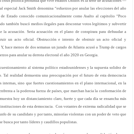
a crisis política profunda que vive estados Unidos es la serie de acusaciones —
cal especial Jack Smith denomina “esfuerzos por anular las elecciones del año
 de Estado conocido comunicacionalmente como Asalto al capitolio “Poco
sado también buscó medios ilegales para descontar votos legítimos y subvertir
ene la acusación. Seria acusación en el plano de conspirara para defraudar a
uir un acto oficial. Obstrucción e intento de obstruir un acto oficial y
s. Y, hace menos de dos semanas un jurado de Atlanta acusó a Trump de cargos
erzos para anular su derrota electoral el año 2020 en Georgia.
l cuestionamiento al sistema político estadounidenses y la supuesta solidez de
o. Tal realidad demuestra una preocupación por el futuro de esta democracia
s internas, sino que fuertes cuestionamientos en el plano internacional, en la
nfrenta a la poderosa fuerza de países, que marchan hacia la conformación de
 muestra hoy un distanciamiento claro, fuerte y que cada día se ensancha más
instituciones de esta democracia. Con votantes de extrema radicalidad que se
riunfo de su candidato y por tanto, minorías violentas con un poder de veto que
e busca por tanto líderes y caudillos populistas.