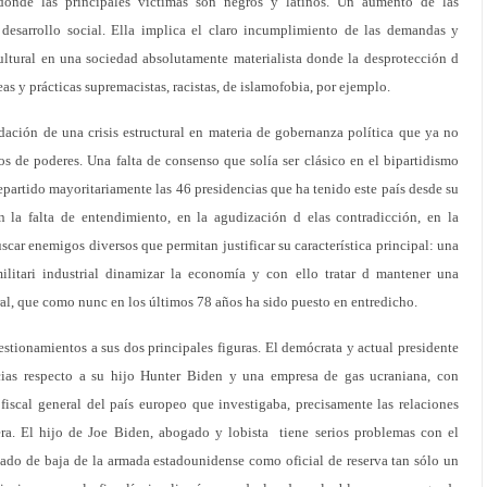
 donde las principales víctimas son negros y latinos. Un aumento de las
esarrollo social. Ella implica el claro incumplimiento de las demandas y
ultural en una sociedad absolutamente materialista donde la desprotección d
eas y prácticas supremacistas, racistas, de islamofobia, por ejemplo.
dación de una crisis estructural en materia de gobernanza política que ya no
ios de poderes. Una falta de consenso que solía ser clásico en el bipartidismo
partido mayoritariamente las 46 presidencias que ha tenido este país desde su
n la falta de entendimiento, en la agudización d elas contradicción, en la
uscar enemigos diversos que permitan justificar su característica principal: una
litari industrial dinamizar la economía y con ello tratar d mantener una
l, que como nunc en los últimos 78 años ha sido puesto en entredicho.
estionamientos a sus dos principales figuras. El demócrata y actual presidente
cias respecto a su hijo Hunter Biden y una empresa de gas ucraniana, con
 fiscal general del país europeo que investigaba, precisamente las relaciones
era. El hijo de Joe Biden, abogado y lobista tiene serios problemas con el
 dado de baja de la armada estadounidense como oficial de reserva tan sólo un