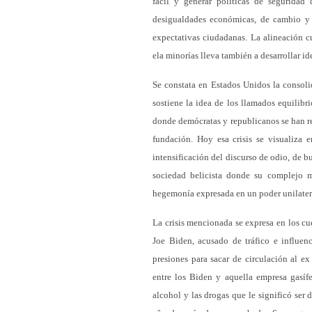
fácil y generar políticas de seguridad
desigualdades económicas, de cambio y d
expectativas ciudadanas. La alineación c
ela minorías lleva también a desarrollar id
Se constata en Estados Unidos la consoli
sostiene la idea de los llamados equilibr
donde demócratas y republicanos se han re
fundación. Hoy esa crisis se visualiza e
intensificación del discurso de odio, de b
sociedad belicista donde su complejo mi
hegemonía expresada en un poder unilatera
La crisis mencionada se expresa en los cu
Joe Biden, acusado de tráfico e influen
presiones para sacar de circulación al ex
entre los Biden y aquella empresa gasíf
alcohol y las drogas que le significó ser