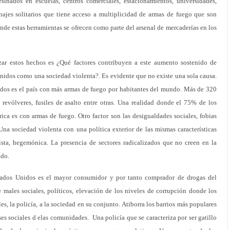
inados en escuelas, centros comerciales, estacionamientos, universidades,
najes solitarios que tiene acceso a multiplicidad de armas de fuego que son
nde estas herramientas se ofrecen como parte del arsenal de mercaderías en los
izar estos hechos es ¿Qué factores contribuyen a este aumento sostenido de
Unidos como una sociedad violenta?. Es evidente que no existe una sola causa.
dos es el país con más armas de fuego por habitantes del mundo. Más de 320
 revólveres, fusiles de asalto entre otras. Una realidad donde el 75% de los
ica es con armas de fuego. Otro factor son las desigualdades sociales, fobias
na sociedad violenta con una política exterior de las mismas características
sta, hegemónica. La presencia de sectores radicalizados que no creen en la
ado.
tados Unidos es el mayor consumidor y por tanto comprador de drogas del
 males sociales, políticos, elevación de los niveles de corrupción donde los
ales, la policía, a la sociedad en su conjunto. Atiborra los barrios más populares
es sociales d elas comunidades. Una policía que se caracteriza por ser gatillo