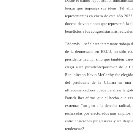
Desde el bando republicano, fundamentalm
fuerza que imponga sus ideas. Tal afi
representantes en enero de este año 202
docena de votaciones que representó la el
beneficios a los congresistas más radicales
“Además —señala un interesante trabajo de
de la democracia en EEUU, no sólo está 
presidente Trump, sino que también care
elegir a un presidente/portavoz de la C
Republicano Kevin McCarthy fue elegido p
del presidente de la Cámara en una c
ultraconservadores puede paralizar la gob
Patrick Iber afirma que el hecho que ex
extremas “un giro a la derecha radical,
rechazadas por electorados más amplios,
entre posiciones progresistas y un despl
tendencias2.