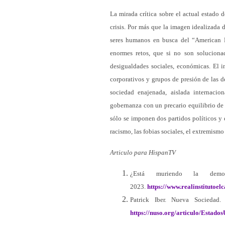
La mirada crítica sobre el actual estado 
crisis. Por más que la imagen idealizada
seres humanos en busca del “American 
enormes retos, que si no son soluciona
desigualdades sociales, económicas. El i
corporativos y grupos de presión de las 
sociedad enajenada, aislada internacion
gobernanza con un precario equilibrio de 
sólo se imponen dos partidos políticos y 
racismo, las fobias sociales, el extremismo
Articulo para HispanTV
¿Está muriendo la demo
2023.
https://www.realinstitutoe
Patrick Iber. Nueva Sociedad.
https://nuso.org/articulo/Estado