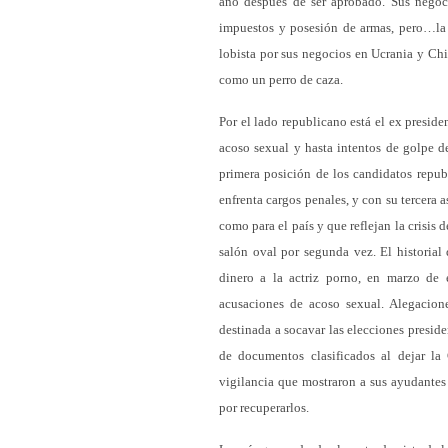
año después de ser aprobado. Sus negoci
impuestos y posesión de armas, pero…la 
lobista por sus negocios en Ucrania y Ch
como un perro de caza.
Por el lado republicano está el ex presid
acoso sexual y hasta intentos de golpe d
primera posición de los candidatos repu
enfrenta cargos penales, y con su tercera
como para el país y que reflejan la crisis
salón oval por segunda vez. El historial
dinero a la actriz porno, en marzo de 
acusaciones de acoso sexual. Alegacion
destinada a socavar las elecciones presid
de documentos clasificados al dejar l
vigilancia que mostraron a sus ayudantes 
por recuperarlos.