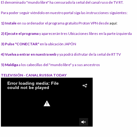
El denominado "mundo libre" ha censurado la señal del canal ruso de TV RT.
Para poder seguir viéndolo en nuestro portal siga las instrucciones siguientes:
1) Instale
en su ordenador el programa gratuito Proton VPN desde
aquí:
2) Ejecute el programa
y aparecerán tres Ubicaciones libres en la parte izquierda
3) Pulse "CONECTAR"
en la ubicación JAPÓN
4) Vuelva a entrar en nuestra web
y ya podrá disfrutar de la señal de RT TV
5) Maldiga
a los cabecillas del "mundo libre" y a sus ancestros
TELEVISIÓN - CANAL RUSSIA TODAY