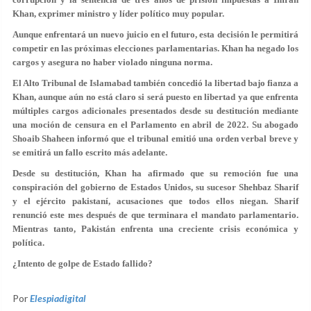
Khan, exprimer ministro y líder político muy popular.
Aunque enfrentará un nuevo juicio en el futuro, esta decisión le permitirá
competir en las próximas elecciones parlamentarias. Khan ha negado los
cargos y asegura no haber violado ninguna norma.
El Alto Tribunal de Islamabad también concedió la libertad bajo fianza a
Khan, aunque aún no está claro si será puesto en libertad ya que enfrenta
múltiples cargos adicionales presentados desde su destitución mediante
una moción de censura en el Parlamento en abril de 2022. Su abogado
Shoaib Shaheen informó que el tribunal emitió una orden verbal breve y
se emitirá un fallo escrito más adelante.
Desde su destitución, Khan ha afirmado que su remoción fue una
conspiración del gobierno de Estados Unidos, su sucesor Shehbaz Sharif
y el ejército pakistaní, acusaciones que todos ellos niegan. Sharif
renunció este mes después de que terminara el mandato parlamentario.
Mientras tanto, Pakistán enfrenta una creciente crisis económica y
política.
¿Intento de golpe de Estado fallido?
Por
Elespiadigital