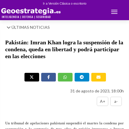
Ir a Versión Clásica o escritorio
Toggle 
ÚLTIMAS NOTICIAS
Pakistán: Imran Khan logra la suspensión de la
condena, queda en libertad y podrá participar
en las elecciones
31 de agosto de 2023, 18:00h
A+
a-
Un tribunal de apelaciones pakistaní suspendió el martes la condena por
corrupción y la sentencia de tres años de prisión impuestas a Imran