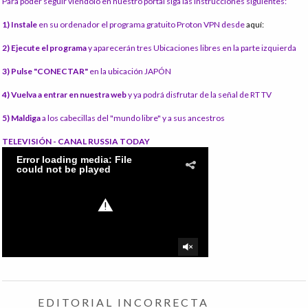
Para poder seguir viéndolo en nuestro portal siga las instrucciones siguientes:
1) Instale
en su ordenador el programa gratuito Proton VPN desde
aquí:
2) Ejecute el programa
y aparecerán tres Ubicaciones libres en la parte izquierda
3) Pulse "CONECTAR"
en la ubicación JAPÓN
4) Vuelva a entrar en nuestra web
y ya podrá disfrutar de la señal de RT TV
5) Maldiga
a los cabecillas del "mundo libre" y a sus ancestros
TELEVISIÓN - CANAL RUSSIA TODAY
EDITORIAL INCORRECTA