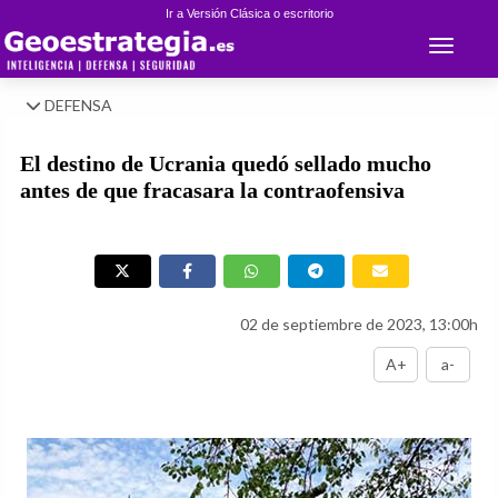
Ir a Versión Clásica o escritorio
Toggle 
DEFENSA
El destino de Ucrania quedó sellado mucho
antes de que fracasara la contraofensiva
02 de septiembre de 2023, 13:00h
A+
a-