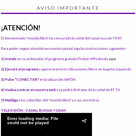
AVISO IMPORTANTE
¡ATENCIÓN!
El denominado "mundo libre" ha censurado la señal del canal ruso de TV RT.
Para poder seguir viéndolo en nuestro portal siga las instrucciones siguientes:
1) Instale
en su ordenador el programa gratuito Proton VPN desde
aquí:
2) Ejecute el programa
y aparecerán tres Ubicaciones libres en la parte izquierda
3) Pulse "CONECTAR"
en la ubicación JAPÓN
4) Vuelva a entrar en nuestra web
y ya podrá disfrutar de la señal de RT TV
5) Maldiga
a los cabecillas del "mundo libre" y a sus ancestros
TELEVISIÓN - CANAL RUSSIA TODAY