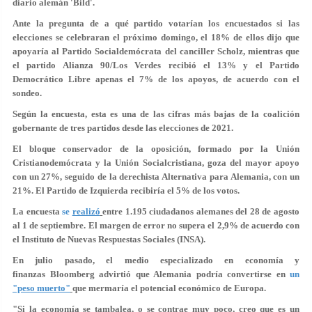
diario alemán 'Bild'.
Ante la pregunta de a qué partido votarían los encuestados si las
elecciones se celebraran el próximo domingo, el 18% de ellos dijo que
apoyaría al Partido Socialdemócrata del canciller Scholz, mientras que
el partido Alianza 90/Los Verdes recibió el 13% y el Partido
Democrático Libre apenas el 7% de los apoyos, de acuerdo con el
sondeo.
Según la encuesta, esta es una de las cifras más bajas de la coalición
gobernante de tres partidos desde las elecciones de 2021.
El bloque conservador de la oposición, formado por la Unión
Cristianodemócrata y la Unión Socialcristiana, goza del mayor apoyo
con un 27%, seguido de la derechista Alternativa para Alemania, con un
21%. El Partido de Izquierda recibiría el 5% de los votos.
La encuesta
se
realizó
entre 1.195 ciudadanos alemanes del 28 de agosto
al 1 de septiembre. El margen de error no supera el 2,9% de acuerdo con
el Instituto de Nuevas Respuestas Sociales (INSA).
En julio pasado, el medio especializado en economía y
finanzas Bloomberg advirtió que Alemania podría convertirse en
un
"peso muerto"
que mermaría el potencial económico de Europa.
"Si la economía se tambalea, o se contrae muy poco, creo que es un