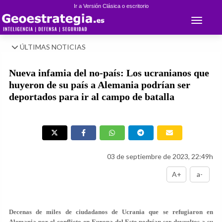
Ir a Versión Clásica o escritorio
Toggle 
ÚLTIMAS NOTICIAS
Nueva infamia del no-país: Los ucranianos que
huyeron de su país a Alemania podrían ser
deportados para ir al campo de batalla
03 de septiembre de 2023, 22:49h
A+
a-
Decenas de miles de ciudadanos de Ucrania que se refugiaron en
Alemania por el conflicto en Europa del Este podrían ser devueltos a su