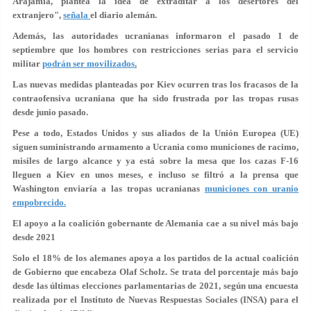
Arajamia, plantea la idea de extraditar a los desertores del
extranjero",
señala
el diario alemán.
Además, las autoridades ucranianas informaron el pasado 1 de
septiembre que los hombres con restricciones serias para el servicio
militar
podrán ser movilizados
.
Las nuevas medidas planteadas por Kiev ocurren tras los fracasos de la
contraofensiva ucraniana que ha sido frustrada por las tropas rusas
desde junio pasado.
Pese a todo, Estados Unidos y sus aliados de la Unión Europea (UE)
siguen suministrando armamento a Ucrania como municiones de racimo,
misiles de largo alcance y ya está sobre la mesa que los cazas F-16
lleguen a Kiev en unos meses, e incluso se filtró a la prensa que
Washington enviaría a las tropas ucranianas
municiones con uranio
empobrecido.
El apoyo a la coalición gobernante de Alemania cae a su nivel más bajo
desde 2021
Solo el 18% de los alemanes apoya a los partidos de la actual coalición
de Gobierno que encabeza Olaf Scholz. Se trata del porcentaje más bajo
desde las últimas elecciones parlamentarias de 2021, según una encuesta
realizada por el Instituto de Nuevas Respuestas Sociales (INSA) para el