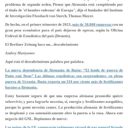
problema de segundo orden. Pienso que Alemania está compitiendo por
el título de 'el hombre enfermo' de Europa", dijo el fundador del Instituto
de Investigación Flossbach von Storch, Thomas Mayer.
De hecho, en el primer trimestre de 2023,
más de 50.000 empresas
con un
gran peso económico para el país dejaron de operar, según la Oficina
Federal de Estadística del país (Destatis).
El Berliner Zeitung hace un... descubrimiento
Andrey Martyanov
Aquí está el descubrimiento palabra por palabra.
La nueva dependencia de Alemania de Rusia: “El fondo de guerra de
Putin está lleno” Las últimas estadísticas son sorprendentes: en plena
guerra de Ucrania, Rusia exporta un 334 por ciento más de fertilizantes
baratos a Alemania.
Estoy bastante seguro de que una empresa alemana promedio quiere
sobrevivir, y para lograrlo necesita, sí, energía y fertilizantes asequibles,
porque la gente necesita comer. La producción alemana de fertilizantes
se desplomó y eso automáticamente abre la puerta a la rusa. Ahora este
negocio del GNL. Repitamos de nuevo:
Los países de la UE comprarán volúmenes récord de gas natural licuado