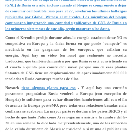
(GNL) de Rusia este año, incluso cuando el bloque se compromete a dejar
de consumir combustible ruso para 2027, revelaron los últimos hallazgos
publicados por Global Witness el miércoles. Los miembros del bloque
continuaron importando una cantidad significativa de GNL de Rusia en
los primeros siete meses de este año, según mostraron los datos.
Como el Kremlin predijo durante años, la energía estadounidense NO es
competitiva en Europa y la única forma en que puede "competir" es
metiéndola en las gargantas de los europeos, que asfixian su
energía. Aquí hay un video (en ruso) que realmente no necesita
traducción, que también demuestra por qué Rusia se está convirtiendo en
el cuarto o quinto país constructor naval porque una de esas plantas
flotantes de GNL tiene un desplazamiento de aproximadamente 600.000
toneladas y Rusia construye muchas de ellas.
Novatek
tiene algunos planes para eso
. Y aquí hay una cuestión
puramente pragmática: Rusia venderá a Europa (con excepción de
Hungría) lo suficiente para evitar disturbios hambrientos allí con el fin
de asentar la Europa post-SMO, pero todas esas relaciones basadas en la
confianza se acabaron. La mayor parte se destina a los países BRICS y el
hecho de que tanto Putin como Xi se negaran a asistir a la cumbre del G-
20 en una semana lo dice todo. Sorprendentemente, uno de los imbéciles
de la célula durmiente de Moscú se traicionó a sí mismo al publicar un