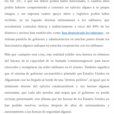
los EE. UU., o qué tan difícil podría haber funcionado, o cuántos años
podría haberse comprometido a construir un ejército afgano a su propia
imagen, y sin importar cuánto apoyo aéreo y logístico podría haber
recibido, no ha logrado derrotar militarmente a los talibanes, que
actualmente controlan directa e indirectamente a cerca del 44% de los
distritos e incluso han establecido, como
han demostrado los informes
, un
sistema paralelo de gobierno y administración en muchas partes donde los
funcionarios afganos trabajan en estrecha cooperación con los talibanes.
Más que cualquier otra cosa, esta realidad exhibe otra derrota en términos
del fracaso de la capacidad de su llamada 'contrainsurgencia' para hacer
retroceder y reemplazar las redes talibanes en el terreno. También significa
que el sistema de gobierno sociopolítico plantado por Estados Unidos en
Afganistán casi ha llegado al borde de una "derrota política", al igual que la
inminente derrota del ejército estadounidense y sus fuerzas afganas
entrenadas, que cada año pierden más tropas que el gobierno no puede
reclutar, presentando otro dilema que las fuerzas de los Estados Unidos no
han podido resolver, incluso después de años de entrenamiento y
asesoramiento a las fuerzas de seguridad afganas.