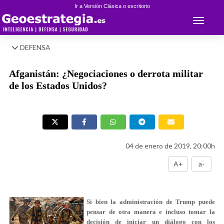
Ir a Versión Clásica o escritorio
Toggle 
DEFENSA
Afganistán: ¿Negociaciones o derrota militar
de los Estados Unidos?
04 de enero de 2019, 20:00h
A+
a-
Si bien la administración de Trump puede
pensar de otra manera e incluso tomar la
decisión de iniciar un diálogo con los