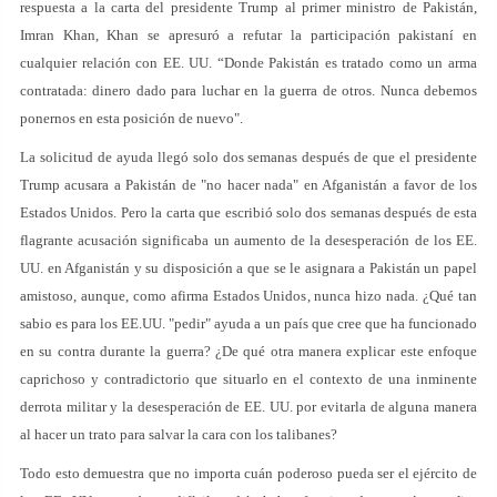
respuesta a la carta del presidente Trump al primer ministro de Pakistán,
Imran Khan, Khan se apresuró a refutar la participación pakistaní en
cualquier relación con EE. UU. “Donde Pakistán es tratado como un arma
contratada: dinero dado para luchar en la guerra de otros. Nunca debemos
ponernos en esta posición de nuevo".
La solicitud de ayuda llegó solo dos semanas después de que el presidente
Trump acusara a Pakistán de "no hacer nada" en Afganistán a favor de los
Estados Unidos. Pero la carta que escribió solo dos semanas después de esta
flagrante acusación significaba un aumento de la desesperación de los EE.
UU. en Afganistán y su disposición a que se le asignara a Pakistán un papel
amistoso, aunque, como afirma Estados Unidos, nunca hizo nada. ¿Qué tan
sabio es para los EE.UU. "pedir" ayuda a un país que cree que ha funcionado
en su contra durante la guerra? ¿De qué otra manera explicar este enfoque
caprichoso y contradictorio que situarlo en el contexto de una inminente
derrota militar y la desesperación de EE. UU. por evitarla de alguna manera
al hacer un trato para salvar la cara con los talibanes?
Todo esto demuestra que no importa cuán poderoso pueda ser el ejército de