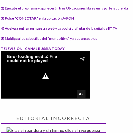
2) Ejecute el programa
y aparecerán tres Ubicaciones libres en la parte izquierda
3) Pulse "CONECTAR"
en la ubicación JAPÓN
4) Vuelva a entrar en nuestra web
y ya podrá disfrutar de la señal de RT TV
5) Maldiga
a los cabecillas del "mundo libre" y a sus ancestros
TELEVISIÓN - CANAL RUSSIA TODAY
EDITORIAL INCORRECTA