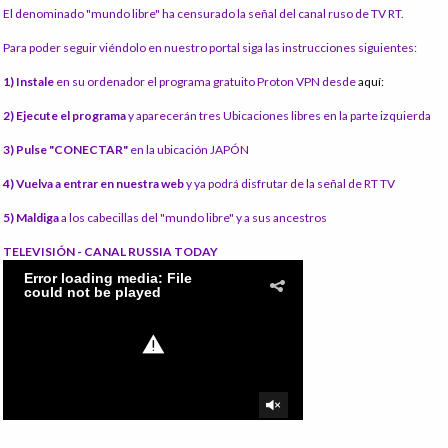
El denominado "mundo libre" ha censurado la señal del canal ruso de TV RT.
Para poder seguir viéndolo en nuestro portal siga las instrucciones siguientes:
1) Instale
en su ordenador el programa gratuito Proton VPN desde
aquí:
2) Ejecute el programa
y aparecerán tres Ubicaciones libres en la parte izquierda
3) Pulse "CONECTAR"
en la ubicación JAPÓN
4) Vuelva a entrar en nuestra web
y ya podrá disfrutar de la señal de RT TV
5) Maldiga
a los cabecillas del "mundo libre" y a sus ancestros
TELEVISIÓN - CANAL RUSSIA TODAY