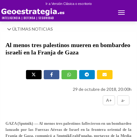
Ir a Versión Clásica o escritorio
Toggle 
ÚLTIMAS NOTICIAS
Al menos tres palestinos mueren en bombardeo
israelí en la Franja de Gaza
29 de octubre de 2018, 20:00h
A+
a-
GAZA (Sputnik) — Al menos tres palestinos fallecieron en un bombardeo
lanzado por las Fuerzas Aéreas de Israel en la frontera oriental de la
Franja de Gaza, comunicó a SputnikErabFuqaha, portavoz de la Media