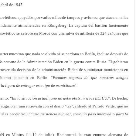
abril de 1945.
soviéticos, apoyados por varios miles de tanques y aviones, que atacaran a las
fundamente atrincheradas en Königsberg. La captura del bastión fuertemente
 soviético se celebró en Moscú con una salva de artillería de 324 cañones que
tter muestran que nada se olvida ni se perdona en Berlín, incluso después de
s cercano de la Administración Biden en la guerra contra Rusia. El gobierno
rovertida decisión de la administración Biden de suministrar municiones en
obierno comentó en Berlín: “
Estamos seguros de que nuestros amigos
la ligera de entregar este tipo de municiones
”.
mentó: “
En la situación actual, uno no debe obstruir a los EE. UU.
”. De hecho,
 sugirió en una entrevista con el diario "taz", afiliado al Partido Verde, que no
, si es necesario, incluso asistencia nuclear, como un paso intermedio para la
N en Vilnius (11-12 de julio), Rheinmetal, la gran empresa alemana de