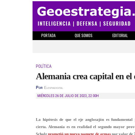
PORTADA
QUE SOMOS
EDITORIAL
POLÍTICA
Alemania crea capital en el
Por
Elespiadigital
MIÉRCOLES 26 DE JULIO DE 2023
,
22:00H
La hipótesis de que el eje anglosajón es fundamental
cierta. Alemania es en realidad el segundo mayor prov
Scholz
prometió un nuevo paquete de armas
por valor de 7