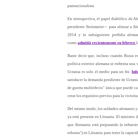
pannacionalista.
En retrospectiva, el papel diabólico de A
presidente Steinmeier— para alinear a A
2014 y la subsiguiente perfidia alem
como
admitió recientemente en febrero
l
Baste decir que, incluso cuando Rusia es
política exterior alemana se enfrenta una v
Ucrania es solo el medio para un fin.
Inf
satisfacer la demanda pendiente de Ucrani
de guerra multiefecto" única que puede ca
crear los requisitos previos para la victoria
Del mismo modo, los soldados alemanes y
ya está presente en Lituania. El ministro 
que Alemania está preparando la infraest
robusta") en Lituania para tener la capacid