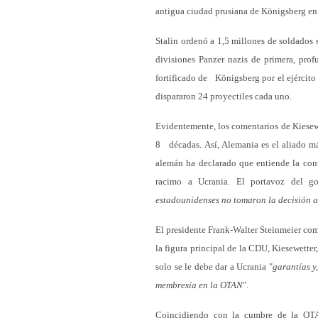
antigua ciudad prusiana de Königsberg en 
Stalin ordenó a 1,5 millones de soldados 
divisiones Panzer nazis de primera, pro
fortificado de Königsberg por el ejército
dispararon 24 proyectiles cada uno.
Evidentemente, los comentarios de Kiesewe
8 décadas. Así, Alemania es el aliado má
alemán ha declarado que entiende la cont
racimo a Ucrania. El portavoz del g
estadounidenses no tomaron la decisión a 
El presidente Frank-Walter Steinmeier co
la figura principal de la CDU, Kiesewetter,
solo se le debe dar a Ucrania "
garantías y
membresía en la OTAN
".
Coincidiendo con la cumbre de la OTA