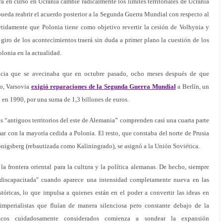
 en curso en Ucrania cambie radicalmente los límites territoriales de Ucrania
 pueda reabrir el acuerdo posterior a la Segunda Guerra Mundial con respecto al
etidamente que Polonia tiene como objetivo revertir la cesión de Volhynia y
 giro de los acontecimientos traerá sin duda a primer plano la cuestión de los
olonia en la actualidad.
encia que se avecinaba que en octubre pasado, ocho meses después de que
o, Varsovia
exigió reparaciones de la Segunda Guerra Mundial
a Berlín, un
 en 1990, por una suma de 1,3 billones de euros.
s “antiguos territorios del este de Alemania” comprenden casi una cuarta parte
ar con la mayoría cedida a Polonia. El resto, que constaba del norte de Prusia
önigsberg (rebautizada como Kaliningrado), se asignó a la Unión Soviética.
a frontera oriental para la cultura y la política alemanas. De hecho, siempre
"discapacitada" cuando aparece una intensidad completamente nueva en las
stóricas, lo que impulsa a quienes están en el poder a convertir las ideas en
 imperialistas que fluían de manera silenciosa pero constante debajo de la
ticos cuidadosamente considerados comienza a sondear la expansión