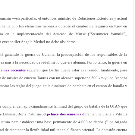
lemania —en particular, el entonces ministro de Relaciones Exteriores y actual
lemania con los elementos neonazis durante el cambio de régimen en Kiev en
ana en la implementación del Acuerdo de Minsk ("Steinmeier fórmula”),
a excanciller Angela Merkel no debe olvidarse.
tá ganando la guerra de Ucrania, la preocupación de los responsables de la
ez más a la necesidad de redefinir lo que era alemán. Por lo tanto, la guerra en
ormes recientes
sugieren que Berlín puede estar avanzando, finalmente, para
a de misiles de crucero Taurus con un alcance superior a 500 km y una "cabeza
mbiar las reglas del juego en la dinámica de combate en el campo de batalla y
.
a comprenden aproximadamente la mitad del grupo de batalla de la OTAN que
de Defensa, Boris Pistorius,
dijo hace dos semanas
durante una visita a Vilnius
ructura para establecer una base permanente de 4.000 soldados ("una brigada
ad de mantener la flexibilidad militar en el flanco oriental. La decisión cuenta