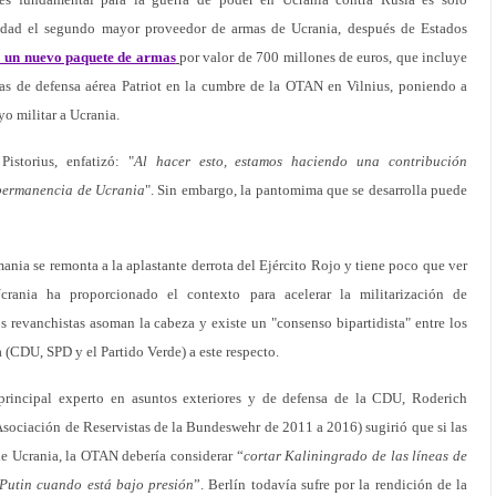
lidad el segundo mayor proveedor de armas de Ucrania, después de Estados
 un nuevo paquete de armas
por valor de 700 millones de euros, que incluye
as de defensa aérea Patriot en la cumbre de la OTAN en Vilnius, poniendo a
yo militar a Ucrania.
istorius, enfatizó: "
Al hacer esto, estamos haciendo una contribución
e permanencia de Ucrania
". Sin embargo, la pantomima que se desarrolla puede
ia se remonta a la aplastante derrota del Ejército Rojo y tiene poco que ver
rania ha proporcionado el contexto para acelerar la militarización de
s revanchistas asoman la cabeza y existe un "consenso bipartidista" entre los
a (CDU, SPD y el Partido Verde) a este respecto.
 principal experto en asuntos exteriores y de defensa de la CDU, Roderich
 Asociación de Reservistas de la Bundeswehr de 2011 a 2016) sugirió que si las
 de Ucrania, la OTAN debería considerar “
cortar Kaliningrado de las líneas de
Putin cuando está bajo presión
”. Berlín todavía sufre por la rendición de la