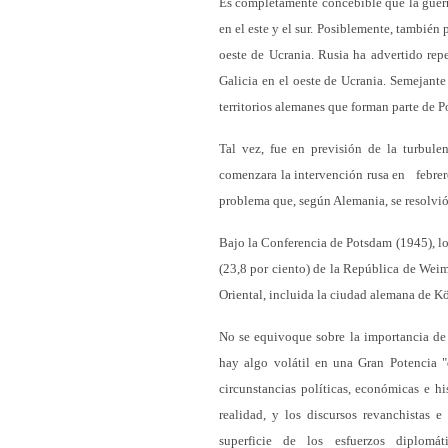
Es completamente concebible que la guerra
en el este y el sur. Posiblemente, también
oeste de Ucrania. Rusia ha advertido rep
Galicia en el oeste de Ucrania. Semejante
territorios alemanes que forman parte de P
Tal vez, fue en previsión de la turbul
comenzara la intervención rusa en febrer
problema que, según Alemania, se resolvió
Bajo la Conferencia de Potsdam (1945), lo
(23,8 por ciento) de la República de Weim
Oriental, incluida la ciudad alemana de K
No se equivoque sobre la importancia de l
hay algo volátil en una Gran Potencia 
circunstancias políticas, económicas e hi
realidad, y los discursos revanchistas e
superficie de los esfuerzos diplomá