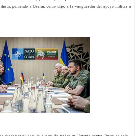
lnius, poniendo a Berlín, como dijo, a la vanguardia del apoyo militar a
 es fundamental para la guerra de poder en Ucrania contra Rusia es solo