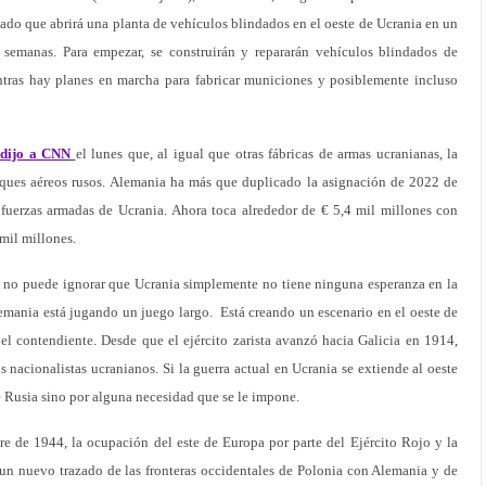
lado que abrirá una planta de vehículos blindados en el oeste de Ucrania en un
semanas. Para empezar, se construirán y repararán vehículos blindados de
ntras hay planes en marcha para fabricar municiones y posiblemente incluso
e dijo a CNN
el lunes que, al igual que otras fábricas de armas ucranianas, la
aques aéreos rusos. Alemania ha más que duplicado la asignación de 2022 de
 fuerzas armadas de Ucrania. Ahora toca alrededor de € 5,4 mil millones con
mil millones.
 no puede ignorar que Ucrania simplemente no tiene ninguna esperanza en la
Alemania está jugando un juego largo. Está creando un escenario en el oeste de
el contendiente. Desde que el ejército zarista avanzó hacia Galicia en 1914,
os nacionalistas ucranianos. Si la guerra actual en Ucrania se extiende al oeste
e Rusia sino por alguna necesidad que se le impone.
re de 1944, la ocupación del este de Europa por parte del Ejército Rojo y la
un nuevo trazado de las fronteras occidentales de Polonia con Alemania y de