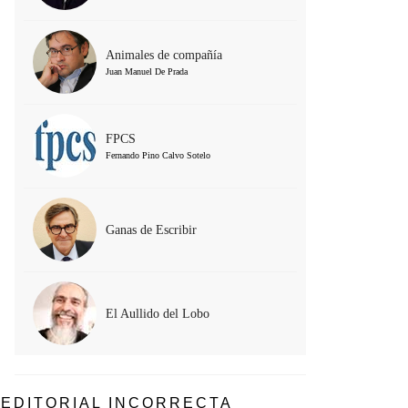
Animales de compañía
Juan Manuel De Prada
FPCS
Fernando Pino Calvo Sotelo
Ganas de Escribir
El Aullido del Lobo
EDITORIAL INCORRECTA