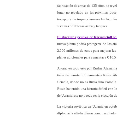
fabricación de armas de 135 años, ha reve
lugar no revelado en las próximas doce 
transporte de tropas alemanes Fuchs mie
sistemas de defensa aérea y tanques.
El director ejecutivo de Rheinmetall l
nueva planta podría protegerse de los at
2.000 millones de euros para mejorar las
planes adicionales para aumentar a € 10,5 
Ahora, ¿es todo esto por Rusia? Alemania
tierra de derrotar militarmente a Rusia. 
Ucrania, donde no es Rusia sino Polonia 
Rusia ha tenido una historia difícil con l
de Ucrania, esa no puede ser la elección d
La victoria soviética en Ucrania en octub
diplomacia aliada dieron como resultado 