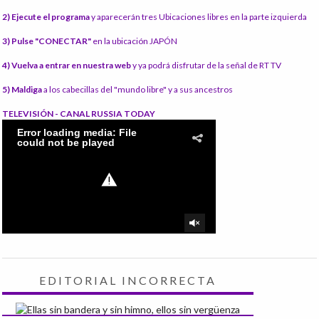
2) Ejecute el programa
y aparecerán tres Ubicaciones libres en la parte izquierda
3) Pulse "CONECTAR"
en la ubicación JAPÓN
4) Vuelva a entrar en nuestra web
y ya podrá disfrutar de la señal de RT TV
5) Maldiga
a los cabecillas del "mundo libre" y a sus ancestros
TELEVISIÓN - CANAL RUSSIA TODAY
EDITORIAL INCORRECTA