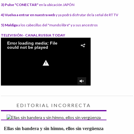
3) Pulse "CONECTAR"
en la ubicación JAPÓN
4) Vuelva a entrar en nuestra web
y ya podrá disfrutar de la señal de RT TV
5) Maldiga
a los cabecillas del "mundo libre" y a sus ancestros
TELEVISIÓN - CANAL RUSSIA TODAY
EDITORIAL INCORRECTA
Ellas sin bandera y sin himno, ellos sin vergüenza