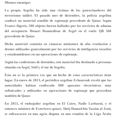
Mismos enemigos
La propia Argelia ha sido una víctima de los patrocinadores del
terrorismo takfiri. El pasado mes de diciembre, la policía argelina
confiscó un material sensible de espionaje procedente de Qatar. Según
France-Algerie, 500 objetos fueron hallados por los servicios de aduana
del aeropuerto Houari Boumediene de Argel en el vuelo QR 566
procedente de Qatar.
Dicho material consistía en cámaras miniatura de alta resolución y
drones utilizados generalmente por los servicios de inteligencia israelíes
y estadounidenses en sus operaciones de espionaje.
Según las confesiones de detenidos, este material iba destinado a personas
situadas en Argel, Sétif y el sur de Argelia.
Ésta no es la primera vez que un hecho de estas características tiene
lugar. En enero de 2013, el periódico argelino Echourouk reveló que las
autoridades habían confiscado 600 aparatos electrónicos muy
sofisticados y utilizados en operaciones de espionaje que procedían
también de Qatar.
En 2013, el embajador argelino en El Cairo, Nadir Larbaoui, y el
entonces ministro de Exteriores qatarí, Sheij Hamad bin Yassim al Zani,
se enfrascaron en una agria disputa en una reunión de la Liga Árabe