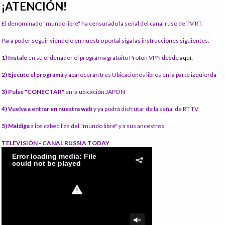
¡ATENCIÓN!
El denominado "mundo libre" ha censurado la señal del canal ruso de TV RT.
Para poder seguir viéndolo en nuestro portal siga las instrucciones siguientes:
1) Instale
en su ordenador el programa gratuito Proton VPN desde
aquí:
2) Ejecute el programa
y aparecerán tres Ubicaciones libres en la parte izquierda
3) Pulse "CONECTAR"
en la ubicación JAPÓN
4) Vuelva a entrar en nuestra web
y ya podrá disfrutar de la señal de RT TV
5) Maldiga
a los cabecillas del "mundo libre" y a sus ancestros
TELEVISIÓN - CANAL RUSSIA TODAY