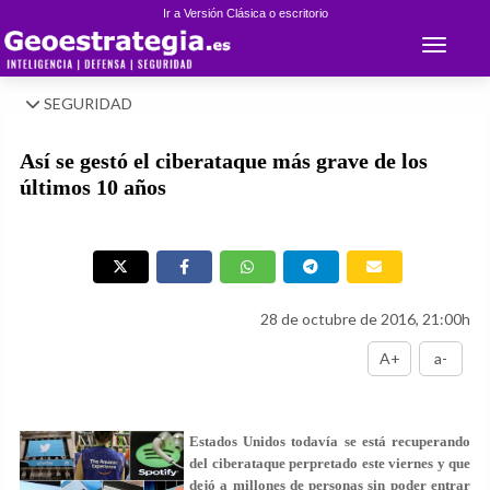
Ir a Versión Clásica o escritorio
Toggle 
SEGURIDAD
Así se gestó el ciberataque más grave de los
últimos 10 años
28 de octubre de 2016, 21:00h
A+
a-
Estados Unidos todavía se está recuperando
del ciberataque perpretado este viernes y que
dejó a millones de personas sin poder entrar