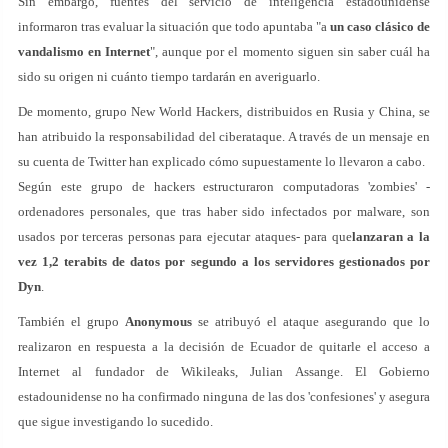
Sin embargo, fuentes del servicio de inteligencia estadounidense
informaron tras evaluar la situación que todo apuntaba "a
un caso clásico de
vandalismo en Internet
", aunque por el momento siguen sin saber cuál ha
sido su origen ni cuánto tiempo tardarán en averiguarlo.
De momento, grupo New World Hackers
, distribuidos en Rusia y China, se
han atribuido la responsabilidad del ciberataque. A través de un mensaje en
su cuenta de Twitter han explicado cómo supuestamente lo llevaron a cabo.
Según este grupo de hackers estructuraron computadoras 'zombies' -
ordenadores personales, que tras haber sido infectados por malware, son
usados por terceras personas para ejecutar ataques- para que
lanzaran a la
vez 1,2 terabits de datos por segundo a los servidores gestionados por
Dyn
.
También el grupo
Anonymous
se atribuyó el ataque asegurando que lo
realizaron en respuesta a la decisión de Ecuador de quitarle el acceso a
Internet al fundador de Wikileaks, Julian Assange. El Gobierno
estadounidense no ha confirmado ninguna de las dos 'confesiones' y asegura
que sigue investigando lo sucedido.