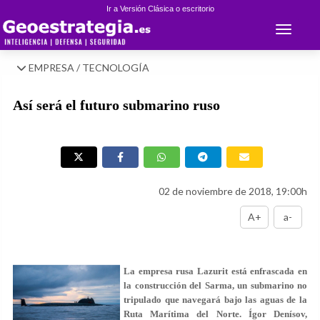
Ir a Versión Clásica o escritorio
Toggle 
EMPRESA / TECNOLOGÍA
Así será el futuro submarino ruso
02 de noviembre de 2018, 19:00h
A+
a-
La empresa rusa Lazurit está enfrascada en
la construcción del Sarma, un submarino no
tripulado que navegará bajo las aguas de la
Ruta Marítima del Norte. Ígor Denísov,