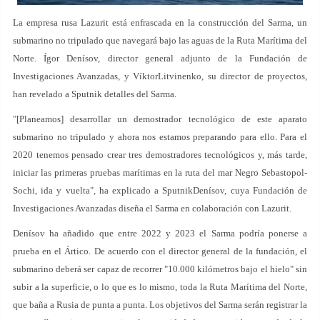
La empresa rusa Lazurit está enfrascada en la construcción del Sarma, un
submarino no tripulado que navegará bajo las aguas de la Ruta Marítima del
Norte. Ígor Denísov, director general adjunto de la Fundación de
Investigaciones Avanzadas, y VíktorLitvinenko, su director de proyectos,
han revelado a Sputnik detalles del Sarma.
"[Planeamos] desarrollar un demostrador tecnológico de este aparato
submarino no tripulado y ahora nos estamos preparando para ello. Para el
2020 tenemos pensado crear tres demostradores tecnológicos y, más tarde,
iniciar las primeras pruebas marítimas en la ruta del mar Negro Sebastopol-
Sochi, ida y vuelta", ha explicado a SputnikDenísov, cuya Fundación de
Investigaciones Avanzadas diseña el Sarma en colaboración con Lazurit.
Denísov ha añadido que entre 2022 y 2023 el Sarma podría ponerse a
prueba en el Ártico. De acuerdo con el director general de la fundación, el
submarino deberá ser capaz de recorrer "10.000 kilómetros bajo el hielo" sin
subir a la superficie, o lo que es lo mismo, toda la Ruta Marítima del Norte,
que baña a Rusia de punta a punta. Los objetivos del Sarma serán registrar la