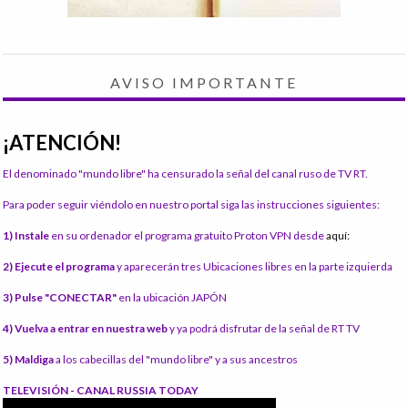
AVISO IMPORTANTE
¡ATENCIÓN!
El denominado "mundo libre" ha censurado la señal del canal ruso de TV RT.
Para poder seguir viéndolo en nuestro portal siga las instrucciones siguientes:
1) Instale
en su ordenador el programa gratuito Proton VPN desde
aquí:
2) Ejecute el programa
y aparecerán tres Ubicaciones libres en la parte izquierda
3) Pulse "CONECTAR"
en la ubicación JAPÓN
4) Vuelva a entrar en nuestra web
y ya podrá disfrutar de la señal de RT TV
5) Maldiga
a los cabecillas del "mundo libre" y a sus ancestros
TELEVISIÓN - CANAL RUSSIA TODAY