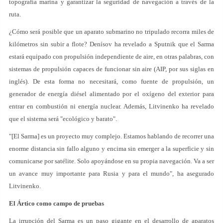
topografía marina y garantizar la seguridad de navegación a través de la
ruta.
¿Cómo será posible que un aparato submarino no tripulado recorra miles de
kilómetros sin subir a flote? Denísov ha revelado a Sputnik que el Sarma
estará equipado con propulsión independiente de aire, en otras palabras, con
sistemas de propulsión capaces de funcionar sin aire (AIP, por sus siglas en
inglés). De esta forma no necesitará, como fuente de propulsión, un
generador de energía diésel alimentado por el oxígeno del exterior para
entrar en combustión ni energía nuclear. Además, Litvinenko ha revelado
que el sistema será "ecológico y barato".
"[El Sarma] es un proyecto muy complejo. Estamos hablando de recorrer una
enorme distancia sin fallo alguno y encima sin emerger a la superficie y sin
comunicarse por satélite. Solo apoyándose en su propia navegación. Va a ser
un avance muy importante para Rusia y para el mundo", ha asegurado
Litvinenko.
El Ártico como campo de pruebas
La irrupción del Sarma es un paso gigante en el desarrollo de aparatos