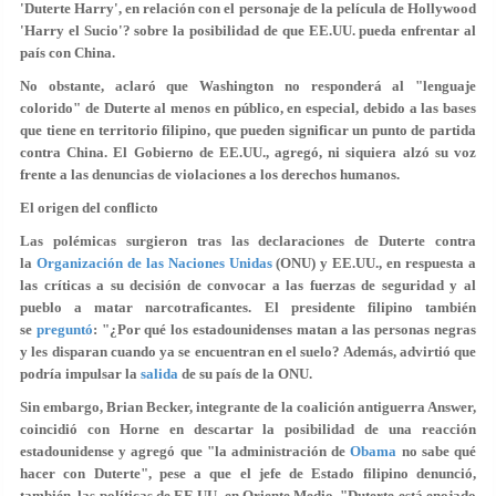
'Duterte Harry', en relación con el personaje de la película de Hollywood
'Harry el Sucio'? sobre la posibilidad de que EE.UU. pueda enfrentar al
país con China.
No obstante, aclaró que Washington no responderá al "lenguaje
colorido" de Duterte al menos en público, en especial, debido a las bases
que tiene en territorio filipino, que pueden significar un punto de partida
contra China. El Gobierno de EE.UU., agregó, ni siquiera alzó su voz
frente a las denuncias de violaciones a los derechos humanos.
El origen del conflicto
Las polémicas surgieron tras las declaraciones de Duterte contra
la
Organización de las Naciones Unidas
(ONU) y EE.UU., en respuesta a
las críticas a su decisión de convocar a las fuerzas de seguridad y al
pueblo a matar narcotraficantes. El presidente filipino también
se
preguntó
: "¿Por qué los estadounidenses matan a las personas negras
y les disparan cuando ya se encuentran en el suelo? Además, advirtió que
podría impulsar la
salida
de su país de la ONU.
Sin embargo, Brian Becker, integrante de la coalición antiguerra Answer,
coincidió con Horne en descartar la posibilidad de una reacción
estadounidense y agregó que "la administración de
Obama
no sabe qué
hacer con Duterte", pese a que el jefe de Estado filipino denunció,
también, las políticas de EE.UU. en Oriente Medio. "Duterte está enojado