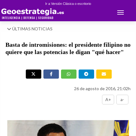
Ir a Versión Clásica o escritorio
Toggle 
ÚLTIMAS NOTICIAS
Basta de intromisiones: el presidente filipino no
quiere que las potencias le digan "qué hacer"
26 de agosto de 2016, 21:02h
A+
a-