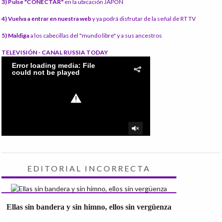
3) Pulse "CONECTAR"
en la ubicación JAPÓN
4) Vuelva a entrar en nuestra web
y ya podrá disfrutar de la señal de RT TV
5) Maldiga
a los cabecillas del "mundo libre" y a sus ancestros
TELEVISIÓN - CANAL RUSSIA TODAY
EDITORIAL INCORRECTA
Ellas sin bandera y sin himno, ellos sin vergüenza