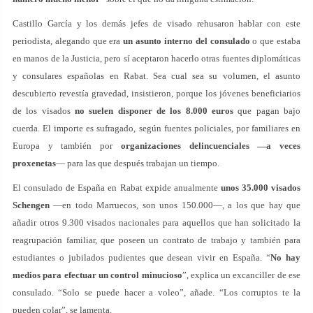
Castillo García y los demás jefes de visado rehusaron hablar con este
periodista, alegando que era
un asunto interno del consulado
o que estaba
en manos de la Justicia, pero sí aceptaron hacerlo otras fuentes diplomáticas
y consulares españolas en Rabat. Sea cual sea su volumen, el asunto
descubierto revestía gravedad, insistieron, porque los jóvenes beneficiarios
de los visados
no suelen disponer de los 8.000 euros
que pagan bajo
cuerda. El importe es sufragado, según fuentes policiales, por familiares en
Europa y también por
organizaciones delincuenciales —a veces
proxenetas
— para las que después trabajan un tiempo.
El consulado de España en Rabat expide anualmente
unos 35.000 visados
Schengen
—en todo Marruecos, son unos 150.000—, a los que hay que
añadir otros 9.300 visados nacionales para aquellos que han solicitado la
reagrupación familiar, que poseen un contrato de trabajo y también para
estudiantes o jubilados pudientes que desean vivir en España. “
No hay
medios para efectuar un control minucioso
”, explica un excanciller de ese
consulado. “Solo se puede hacer a voleo”, añade. “Los corruptos te la
pueden colar”, se lamenta.