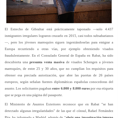
El Estrecho de Gibraltar está prácticamente taponado —solo 4.437
inmigrantes irregulares lograron cruzarlo en 2015, casi todos subsaharianos
—, pero los jóvenes marroquíes siguen ingeniándoselas para emigrar a
Europa recurriendo a otras vías, por ejemplo obteniendo visados
fraudulentamente. En el Consulado General de España en Rabat, ha sido
descubierta una
presunta venta masiva
de visados Schengen a jóvenes
marroquíes, de entre 25 y 30 años, que no cumplían los requisitos para
obtener esa preciada autorización, que abre las puertas de 26 países
europeos, según señalan fuentes diplomáticas españolas conocedoras del
asunto. Los solicitantes pagaban
entre 6.000 y 8.000 euros
por esa etiqueta
que se pega en una página del pasaporte.
El Ministerio de Asuntos Exteriores reconoce que en Rabat “se han
detectado algunas irregularidades” de las que el cónsul, Rafael Fernández
Pita, ha informado a Madrid, además de “
abrir una investigación interna