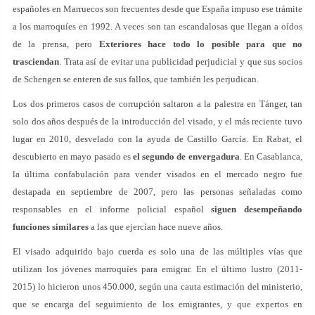
españoles en Marruecos son frecuentes desde que España impuso ese trámite
a los marroquíes en 1992. A veces son tan escandalosas que llegan a oídos
de la prensa, pero
Exteriores hace todo lo posible para que no
trasciendan
. Trata así de evitar una publicidad perjudicial y que sus socios
de Schengen se enteren de sus fallos, que también les perjudican.
Los dos primeros casos de corrupción saltaron a la palestra en Tánger, tan
solo dos años después de la introducción del visado, y el más reciente tuvo
lugar en 2010, desvelado con la ayuda de Castillo García. En Rabat, el
descubierto en mayo pasado es
el segundo de envergadura
. En Casablanca,
la última confabulación para vender visados en el mercado negro fue
destapada en septiembre de 2007, pero las personas señaladas como
responsables en el informe policial español
siguen desempeñando
funciones similares
a las que ejercían hace nueve años.
El visado adquirido bajo cuerda es solo una de las múltiples vías que
utilizan los jóvenes marroquíes para emigrar. En el último lustro (2011-
2015) lo hicieron unos 450.000, según una cauta estimación del ministerio,
que se encarga del seguimiento de los emigrantes, y que expertos en