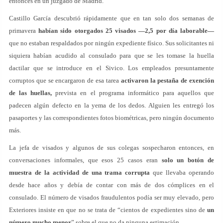
entonces en un juzgado de Madrid.
Castillo García descubrió rápidamente que en tan solo dos semanas de
primavera
habían sido otorgados 25 visados —2,5 por día laborable—
que no estaban respaldados por ningún expediente físico. Sus solicitantes ni
siquiera habían acudido al consulado para que se les tomase la huella
dactilar que se introduce en el Sivico. Los empleados presuntamente
corruptos que se encargaron de esa tarea
activaron la pestaña de exención
de las huellas,
prevista en el programa informático para aquellos que
padecen algún defecto en la yema de los dedos. Alguien les entregó los
pasaportes y las correspondientes fotos biométricas, pero ningún documento
más.
La jefa de visados y algunos de sus colegas sospecharon entonces, en
conversaciones informales, que esos 25 casos eran
solo un botón de
muestra de la actividad de una trama corrupta
que llevaba operando
desde hace años y debía de contar con más de dos cómplices en el
consulado. El número de visados fraudulentos podía ser muy elevado, pero
Exteriores insiste en que no se trata de “cientos de expedientes sino de
un
número mucho menor
” sobre el que no da ninguna estimación.