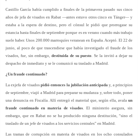
Castillo García había cumplido a finales de la primavera pasado sus cinco
años de jefa de visados en Rabat —antes estuvo otros cinco en Tánger— y
estaba a la espera de destino, pero el cónsul le pidió que prorrogase su
estancia hasta finales de septiembre porque es en verano cuando más trabajo
suele haber. Unos 200.000 marroquíes veranean en España. Aceptó. El 22 de
junio, al poco de que trascendiese que había investigado el fraude de los
visados, fue, sin embargo,
destituida de su puesto
. Se la invitó a dejar su
despacho de inmediato y se le comunicó su traslado a Madrid.
¿Un fraude continuado?
La exjefa de visados
pidió entonces la jubilación anticipada
y, a principios
de septiembre, viajó a Madrid para preparar su mudanza y, sobre todo, poner
una denuncia en Fiscalía. Allí entregó el material que, según ella, avala
un
fraude continuado en materia de visados
. El ministerio asegura, sin
embargo, que en Rabat no se ha producido ninguna destitución, “sino el
traslado de un jefe de visados a los servicios centrales” en Madrid.
Las tramas de corrupción en materia de visados en los ocho consulados