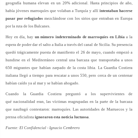
geografía humana elevan en un 20% adicional. Hasta principios de año,
había jóvenes marroquíes que volaban a Turquía y allí
intentaban hacerse
pasar por refugiados
mezclándose con los sirios que entraban en Europa
por la ruta de los Balcanes.
Hoy en día, hay
un número indeterminado de marroquíes en Libia
a la
espera de poder dar el salto a Italia a través del canal de Sicilia. Su presencia
quedó trágicamente puesta de manifiesto el 26 de mayo, cuando empezó a
hundirse en el Mediterráneo central una barcaza que transportaba a unos
650 migrantes que habían zarpado de la costa libia. La Guardia Costiera
italiana llegó a tiempo para rescatar a unos 550, pero cerca de un centenar
habían caído ya al mar y se habían ahogado.
Cuando la Guardia Costiera preguntó a los supervivientes de
qué nacionalidad eran, las víctimas reagrupadas en la parte de la barcaza
que naufragó contestaron: marroquíes. Las autoridades de Marruecos y la
prensa oficialista
ignoraron esta noticia luctuosa
.
Fuente: El Confidencial
-
Ignacio Cembrero