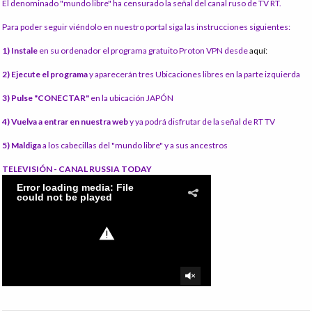
El denominado "mundo libre" ha censurado la señal del canal ruso de TV RT.
Para poder seguir viéndolo en nuestro portal siga las instrucciones siguientes:
1) Instale
en su ordenador el programa gratuito Proton VPN desde
aquí:
2) Ejecute el programa
y aparecerán tres Ubicaciones libres en la parte izquierda
3) Pulse "CONECTAR"
en la ubicación JAPÓN
4) Vuelva a entrar en nuestra web
y ya podrá disfrutar de la señal de RT TV
5) Maldiga
a los cabecillas del "mundo libre" y a sus ancestros
TELEVISIÓN - CANAL RUSSIA TODAY