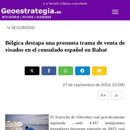
Ir a Versión Clásica o escritorio
Toggle 
SEGURIDAD
Bélgica destapa una presunta trama de venta de
visados en el consulado español en Rabat
27 de septiembre de 2016, 22:00h
A+
a-
El Estrecho de Gibraltar está prácticamente
taponado —solo 4.437 inmigrantes
irregulares lograron cruzarlo en 2015, casi