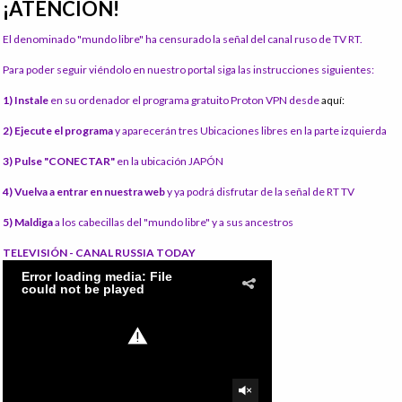
¡ATENCIÓN!
El denominado "mundo libre" ha censurado la señal del canal ruso de TV RT.
Para poder seguir viéndolo en nuestro portal siga las instrucciones siguientes:
1) Instale
en su ordenador el programa gratuito Proton VPN desde
aquí:
2) Ejecute el programa
y aparecerán tres Ubicaciones libres en la parte izquierda
3) Pulse "CONECTAR"
en la ubicación JAPÓN
4) Vuelva a entrar en nuestra web
y ya podrá disfrutar de la señal de RT TV
5) Maldiga
a los cabecillas del "mundo libre" y a sus ancestros
TELEVISIÓN - CANAL RUSSIA TODAY