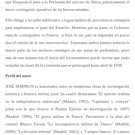
que bloquean el paso a la Península del ejército de África, prácticamente el
único contingente operativo de las fuerzas armadas.
Ello obliga a los jefes sublevados a lograr medios de procedencia extranjera
para implementar el paso del Estrecho. Mientras por su parte, el Gobierno
trata de conseguirlos en Francia; si bien en ese país se impondrá en pocos
días el criterio de la «no intervención». Entretanto ambos bandos reducen la
mayor parte de los enclaves enemigos en sus zonas de predominio; poco
más de una semana tras el inicio del levantamiento puede decirse que están
sentadas las bases de la contienda que se prolongará hasta abril de 1939.
Perfil del autor
JOSÉ SEMPRUN es historiador, autor de numerosas obras de investigación
histórica e historia militar, entre las cuales destacamos "El ejército realista
en la independencia americana" (Madrid, 1992); "Capitanes y virreyes"
(obra con la que obtuvo el Premio Ejército de Investigación de 1997)
(Madrid, 1999); "El genio militar de Franco. Precisiones a la obra del
coronel Blanco Escolá "La incompetencia militar de Franco" (Madrid,
2000); "La división infernal" (Madrid, 2002); y "Cuerpos francos. El camino