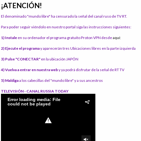
¡ATENCIÓN!
El denominado "mundo libre" ha censurado la señal del canal ruso de TV RT.
Para poder seguir viéndolo en nuestro portal siga las instrucciones siguientes:
1) Instale
en su ordenador el programa gratuito Proton VPN desde
aquí:
2) Ejecute el programa
y aparecerán tres Ubicaciones libres en la parte izquierda
3) Pulse "CONECTAR"
en la ubicación JAPÓN
4) Vuelva a entrar en nuestra web
y ya podrá disfrutar de la señal de RT TV
5) Maldiga
a los cabecillas del "mundo libre" y a sus ancestros
TELEVISIÓN - CANAL RUSSIA TODAY