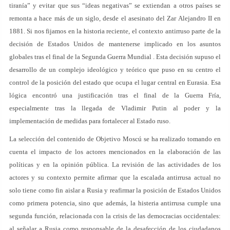
tiranía” y evitar que sus “ideas negativas” se extiendan a otros países se
remonta a hace más de un siglo, desde el asesinato del Zar Alejandro II en
1881. Si nos fijamos en la historia reciente, el contexto antirruso parte de la
decisión de Estados Unidos de mantenerse implicado en los asuntos
globales tras el final de la Segunda Guerra Mundial . Esta decisión supuso el
desarrollo de un complejo ideológico y teórico que puso en su centro el
control de la posición del estado que ocupa el lugar central en Eurasia. Esa
lógica encontró una justificación tras el final de la Guerra Fría,
especialmente tras la llegada de Vladimir Putin al poder y la
implementación de medidas para fortalecer al Estado ruso.
La selección del contenido de Objetivo Moscú se ha realizado tomando en
cuenta el impacto de los actores mencionados en la elaboración de las
políticas y en la opinión pública. La revisión de las actividades de los
actores y su contexto permite afirmar que la escalada antirrusa actual no
solo tiene como fin aislar a Rusia y reafirmar la posición de Estados Unidos
como primera potencia, sino que además, la histeria antirrusa cumple una
segunda función, relacionada con la crisis de las democracias occidentales:
al señalar a Rusia como responsable de la desafección de los ciudadanos