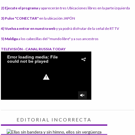
2) Ejecute el programa
y aparecerán tres Ubicaciones libres en la parte izquierda
3) Pulse "CONECTAR"
en la ubicación JAPÓN
4) Vuelva a entrar en nuestra web
y ya podrá disfrutar de la señal de RT TV
5) Maldiga
a los cabecillas del "mundo libre" y a sus ancestros
TELEVISIÓN - CANAL RUSSIA TODAY
EDITORIAL INCORRECTA