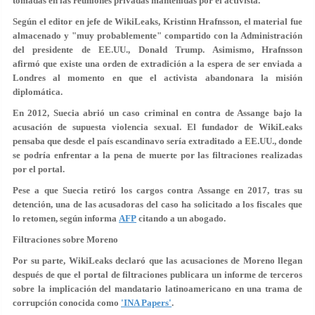
tomadas en las reuniones privadas mantenidas por el activista.
Según el editor en jefe de WikiLeaks, Kristinn Hrafnsson, el material fue
almacenado y "muy probablemente" compartido con la Administración
del presidente de EE.UU., Donald Trump. Asimismo, Hrafnsson
afirmó que existe una
orden de extradición
a la espera de ser enviada a
Londres al momento en que el activista abandonara la misión
diplomática.
En 2012, Suecia abrió un caso criminal en contra de Assange bajo la
acusación de supuesta violencia sexual. El fundador de WikiLeaks
pensaba que desde el país escandinavo sería extraditado a EE.UU., donde
se podría enfrentar a la
pena de muerte
por las filtraciones realizadas
por el portal.
Pese a que Suecia retiró los cargos contra Assange en 2017, tras su
detención, una de las acusadoras del caso ha solicitado a los fiscales
que
lo retomen
, según informa
AFP
citando a un abogado.
Filtraciones sobre Moreno
Por su parte, WikiLeaks declaró que las acusaciones de Moreno llegan
después de que el portal de filtraciones publicara un informe de terceros
sobre la implicación del mandatario latinoamericano en una
trama de
corrupción
conocida como
'INA Papers'
.