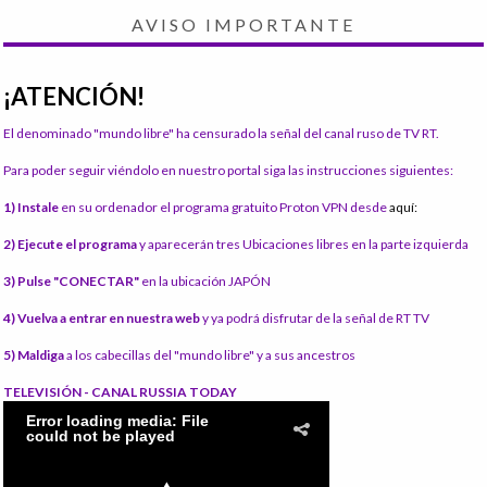
AVISO IMPORTANTE
¡ATENCIÓN!
El denominado "mundo libre" ha censurado la señal del canal ruso de TV RT.
Para poder seguir viéndolo en nuestro portal siga las instrucciones siguientes:
1) Instale
en su ordenador el programa gratuito Proton VPN desde
aquí:
2) Ejecute el programa
y aparecerán tres Ubicaciones libres en la parte izquierda
3) Pulse "CONECTAR"
en la ubicación JAPÓN
4) Vuelva a entrar en nuestra web
y ya podrá disfrutar de la señal de RT TV
5) Maldiga
a los cabecillas del "mundo libre" y a sus ancestros
TELEVISIÓN - CANAL RUSSIA TODAY