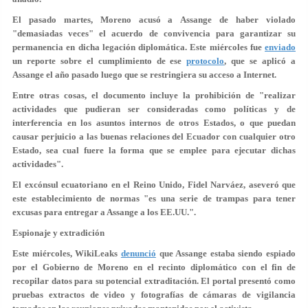
El pasado martes, Moreno acusó a Assange de haber
violado
"demasiadas veces"
el acuerdo de convivencia para garantizar su
permanencia en dicha legación diplomática. Este miércoles fue
enviado
un reporte sobre el cumplimiento de ese
protocolo
, que se aplicó a
Assange el año pasado luego que se restringiera su acceso a Internet.
Entre otras cosas, el documento incluye la prohibición de "realizar
actividades que pudieran ser consideradas como
políticas y de
interferencia en los asuntos internos de otros Estados, o que puedan
causar perjuicio a las buenas relaciones del Ecuador con cualquier otro
Estado, sea cual fuere la forma que se emplee para ejecutar dichas
actividades".
El excónsul ecuatoriano en el Reino Unido, Fidel Narváez, aseveró que
este establecimiento de normas "es una serie de trampas para tener
excusas para entregar a Assange a los EE.UU.
".
Espionaje y extradición
Este miércoles, WikiLeaks
denunció
que Assange estaba siendo
espiado
por el Gobierno
de Moreno en el recinto diplomático con el fin de
recopilar datos para su potencial extraditación. El portal presentó como
pruebas extractos de
video y fotografías
de cámaras de vigilancia