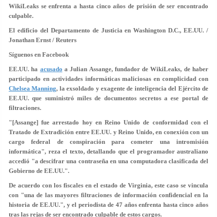
WikiLeaks se enfrenta a hasta cinco años de prisión de ser encontrado
culpable.
El edificio del Departamento de Justicia en Washington D.C., EE.UU. /
Jonathan Ernst / Reuters
Síguenos en Facebook
EE.UU. ha
acusado
a Julian Assange, fundador de WikiLeaks, de haber
participado en
actividades informáticas maliciosas
en complicidad con
Chelsea Manning
, la exsoldado y exagente de inteligencia del Ejército de
EE.UU. que suministró miles de documentos secretos a ese portal de
filtraciones.
"[Assange] fue arrestado hoy en Reino Unido de conformidad con el
Tratado de Extradición entre EE.UU. y Reino Unido, en conexión con un
cargo federal de
conspiración para cometer una intromisión
informática
", reza el texto, detallando que el programador australiano
accedió "a
descifrar una contraseña
en una computadora clasificada del
Gobierno de EE.UU.".
De acuerdo con los fiscales en el estado de Virginia, este caso se vincula
con "una de las mayores filtraciones de información confidencial en la
historia de EE.UU.", y el periodista de 47 años enfrenta hasta
cinco años
tras las rejas
de ser encontrado culpable de estos cargos.