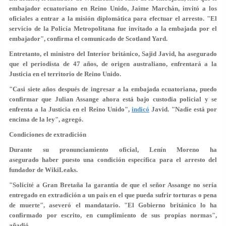
embajador ecuatoriano en Reino Unido, Jaime Marchán,
invitó a los
oficiales
a entrar a la misión diplomática para efectuar el arresto. "El
servicio de la Policía Metropolitana fue invitado a la embajada por el
embajador", confirma el comunicado de Scotland Yard.
Entretanto, el ministro del Interior británico, Sajid Javid, ha asegurado
que el periodista de 47 años, de origen australiano, enfrentará a la
Justicia
en el territorio de Reino Unido
.
"Casi siete años después de ingresar a la embajada ecuatoriana, puedo
confirmar que Julian Assange ahora está bajo custodia policial y se
enfrenta a la Justicia en el Reino Unido",
indicó
Javid.
"Nadie está por
encima de la ley"
, agregó.
Condiciones de extradición
Durante su pronunciamiento oficial, Lenín Moreno ha
asegurado haber puesto una condición específica para el arresto del
fundador de WikiLeaks.
"Solicité a Gran Bretaña la garantía de que el señor Assange
no sería
entregado
en extradición a un país en el que pueda sufrir
torturas o pena
de muerte
", aseveró el mandatario. "El Gobierno británico lo ha
confirmado por escrito, en cumplimiento de sus propias normas",
añadió.