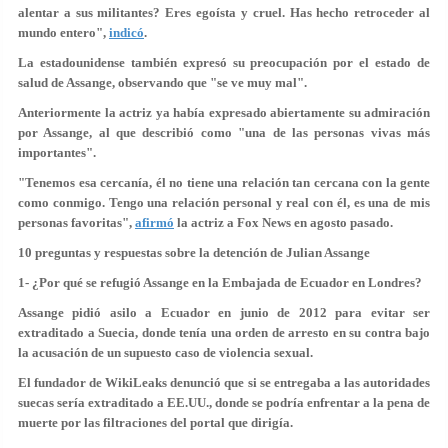
alentar a sus militantes? Eres egoísta y cruel. Has hecho retroceder al
mundo entero",
indicó
.
La estadounidense también expresó su preocupación por el estado de
salud de Assange, observando que
"se ve muy mal"
.
Anteriormente la actriz ya había expresado abiertamente su admiración
por Assange, al que describió como "una de las personas vivas más
importantes".
"Tenemos esa cercanía, él no tiene una relación tan cercana con la gente
como conmigo.
Tengo una relación personal y real con él
, es una de mis
personas favoritas",
afirmó
la actriz a Fox News en agosto pasado.
10 preguntas y respuestas sobre la detención de Julian Assange
1- ¿Por qué se refugió Assange en la Embajada de Ecuador en Londres?
Assange pidió asilo a Ecuador en junio de 2012 para evitar ser
extraditado a Suecia, donde tenía una orden de arresto en su contra bajo
la acusación de un supuesto caso de violencia sexual.
El fundador de WikiLeaks denunció que si se entregaba a las autoridades
suecas sería extraditado a EE.UU., donde se podría enfrentar a la pena de
muerte por las filtraciones del portal que dirigía.