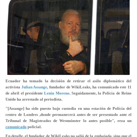
Ecuador ha tomado la decisión de
retirar el asilo
diplomático del
activista
Julian Assange
, fundador de WikiLeaks, ha comunicado este 11
de abril el presidente
Lenín Moreno
. Seguidamente, la Policía de Reino
Unido ha
arrestado
al periodista.
"[Assange] ha sido puesto bajo custodia en una estación de Policía del
centro de Londres ,donde permanecerá antes de ser presentado ante el
Tribunal de Magistrados de Westminster
lo antes posible
", reza un
comunicado
policial.
En detalle, el fundador de WikiLeaks no salió de la embajada, sino que el