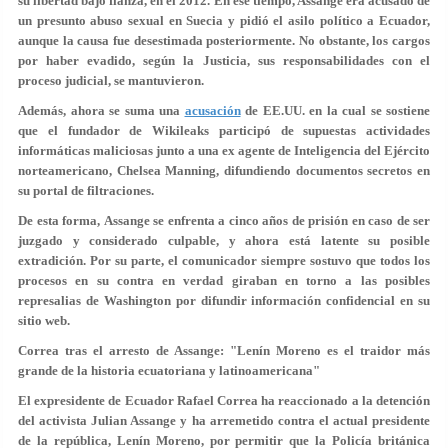
su libertad bajo fianza, en el 2012. En ese tiempo, Assange era acusado de
un
presunto abuso sexual en Suecia
y pidió el asilo político a Ecuador,
aunque la causa fue desestimada posteriormente. No obstante, los cargos
por haber evadido, según la Justicia, sus responsabilidades con el
proceso judicial, se mantuvieron.
Además, ahora se suma una
acusación
de EE.UU. en la cual se sostiene
que el fundador de Wikileaks participó de supuestas actividades
informáticas maliciosas junto a una ex agente de Inteligencia del Ejército
norteamericano, Chelsea Manning, difundiendo
documentos secretos
en
su portal de filtraciones.
De esta forma, Assange
se enfrenta a cinco años de prisión
en caso de ser
juzgado y considerado culpable, y ahora está latente su posible
extradición. Por su parte, el comunicador siempre sostuvo que todos los
procesos en su contra en verdad giraban en torno a las posibles
represalias de Washington por difundir información confidencial en su
sitio web.
Correa tras el arresto de Assange: "Lenín Moreno es el traidor más
grande de la historia ecuatoriana y latinoamericana"
El expresidente de Ecuador Rafael Correa ha reaccionado a la detención
del activista Julian Assange y ha arremetido contra el actual presidente
de la república, Lenín Moreno, por permitir que la Policía británica