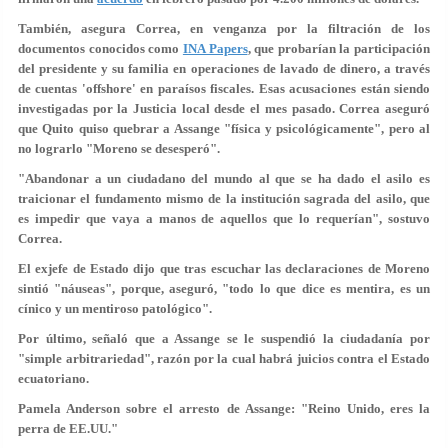
También, asegura Correa, en venganza por la filtración de los
documentos conocidos como
INA Papers
, que probarían la participación
del presidente y su familia en operaciones de lavado de dinero, a través
de cuentas 'offshore' en paraísos fiscales. Esas acusaciones están siendo
investigadas por la Justicia local desde el mes pasado. Correa aseguró
que Quito quiso quebrar a Assange "física y psicológicamente", pero al
no lograrlo "Moreno se desesperó".
"Abandonar a un ciudadano del mundo al que se ha dado el asilo es
traicionar el fundamento mismo de la institución sagrada del asilo, que
es impedir que vaya a manos de aquellos que lo requerían", sostuvo
Correa.
El exjefe de Estado dijo que tras escuchar las declaraciones de Moreno
sintió "náuseas", porque, aseguró,
"todo lo que dice es mentira, es un
cínico y un mentiroso patológico"
.
Por último, señaló que a Assange se le suspendió la ciudadanía por
"simple arbitrariedad", razón por la cual habrá juicios contra el Estado
ecuatoriano.
Pamela Anderson sobre el arresto de Assange: "Reino Unido, eres la
perra de EE.UU."