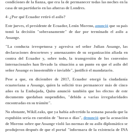
condiciones de la fianza, que era la de permanecer todas las noches en la
casa de un partidario en las afueras de Londres.
4- ¿Por qué Ecuador retiró el asilo?
Este jueves, el presidente de Ecuador, Lenín Moreno,
anunció
que su país
tomó la decisión "soberanamente" de dar por terminado el asilo a
Assange.
"La conducta irrespetuosa y agresiva sel señor Julian Assange, las
declaraciones descorteses y amenazantes de su organización aliada en
contra del Ecuador y, sobre todo, la transgresión de los convenios
internacionales han llevado la situación a un punto en que el asilo del
señor Assange es insostenible e inviable", justificó el mandatario.
Pese a que, en diciembre de 2017, Ecuador otorgó la ciudadanía
ecuatoriana a Assange, quien la solicitó tras permanecer más de cinco
años en la Embajada, Quito anunció también que los efectos de este
documento quedaban suspendidos, "debido a varias irregularidades
encontradas en su trámite".
No obstante, WikiLeaks, que ya había advertido la semana pasada que la
expulsión sería en cuestión de "horas o días",
denunció
que la acusación
de Moreno sobre que Assange violó las normas de su asilo diplomático se
produjeron después de que el portal "informara de la existencia de INA