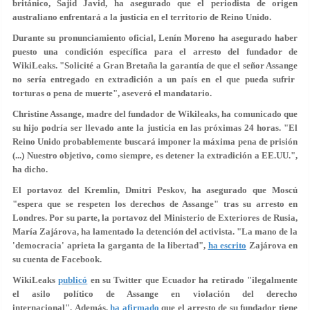
británico, Sajid Javid, ha asegurado que el periodista de origen
australiano enfrentará a la justicia en el territorio de Reino Unido.
Durante su pronunciamiento oficial, Lenín Moreno ha asegurado haber
puesto una condición específica para el arresto del fundador de
WikiLeaks. "Solicité a Gran Bretaña la garantía de que el señor Assange
no sería entregado en extradición a un país en el que pueda sufrir
torturas o pena de muerte
", aseveró el mandatario.
Christine Assange, madre del fundador de Wikileaks, ha comunicado que
su hijo podría ser llevado ante la justicia en las próximas 24 horas. "El
Reino Unido probablemente buscará imponer la máxima pena de prisión
(...) Nuestro objetivo, como siempre, es
detener la extradición a EE.UU.
",
ha dicho.
El portavoz del Kremlin, Dmitri Peskov, ha asegurado que Moscú
"espera que se respeten los derechos de Assange"
tras su arresto en
Londres. Por su parte, la portavoz del Ministerio de Exteriores de Rusia,
María Zajárova, ha lamentado la detención del activista. "La mano de la
'democracia' aprieta la garganta de la libertad",
ha escrito
Zajárova en
su cuenta de Facebook.
WikiLeaks
publicó
en su Twitter que Ecuador ha retirado "ilegalmente
el asilo político de Assange
en violación del derecho
internacional
". Además,
ha afirmado
que el arresto de su fundador tiene