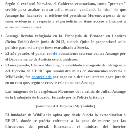
Según el excónsul Narváez, el Gobierno ecuatoriano, como "pretexto"
creíble para acabar con su asilo, estuvo
"vendiendo la idea"
de que
Assange ha 'hackeado' el teléfono del presidente Moreno, a pesar de no
tener evidencia al respecto y el periodista no tiene acceso a Internet u
otras comunicaciones.
Assange llevaba refugiado en la Embajada de Ecuador en Londres
(Reino Unido) desde junio de 2012, cuando Quito le proporcionó asilo
político para evitar que fuese extraditado a Suecia.
El año pasado, el portal
reveló
acusaciones secretas contra Assange por
el Departamento de Justicia estadounidense.
El mes pasado, Chelsea Manning, la exsoldado y exagente de inteligencia
del Ejército de EE.UU. que suministró miles de documentos secretos a
WikiLeaks, fue
encarcelada
por negarse a declarar ante un gran jurado
en un caso que, según se cree, se relaciona con Assange.
Las imágenes de la vergüenza: Momento de la salida de Julian Assange
de la Embajada de Ecuador forzado por la Policía británica
{youtube}5GUJ0qkmz2M{/youtube}
El fundador de WikiLeaks opina que desde Suecia
lo extraditarían a
EE.UU.
, donde se podría enfrentar a la pena de muerte por las
filtraciones del portal. Entretanto, el ministro del Interior