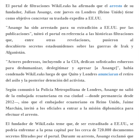
El portal de filtraciones WikiLeaks ha afirmado que el
arresto
de su
fundador, Julian Assange, este jueves en Londres (Reino Unido) tiene
como objetivo concretar su
traslado expedito
a EE.UU.
"Assange ha sido arrestado para su
extradición a EE.UU. por las
publicaciones
", tuiteó el portal en referencia a las históricas filtraciones
que, entre otras revelaciones, pusieron al
descubierto secretos estadounidenses sobre las guerras de Irak y
Afganistán.
"Actores poderosos, incluyendo a la CIA, dedican sofisticados esfuerzos
para
deshumanizar, deslegitimar y apresar
[a Assange]", había
condenado WikiLeaks luego de que Quito y Londres
anunciaran
el retiro
del asilo y la posterior detención del activista.
Según comunicó la Policía Metropolitana de Londres, Assange
no salió
de la embajada ecuatoriana en esa ciudad —donde permanecía desde
2012—, sino que el embajador ecuatoriano en Reino Unido, Jaime
Marchán,
invitó a los oficiales
a entrar a la misión diplomática para
efectuar el arresto.
El fundador de WikiLeaks teme que, de ser extraditado a EE.UU., se
podría enfrentar a la pena capital por los cerca de
720.000 documentos
secretos filtrados por el portal. Durante su arresto, Assange exclamó que