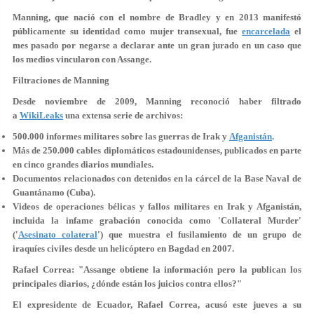
Manning, que nació con el nombre de Bradley y en 2013 manifestó
públicamente su identidad como mujer transexual, fue
encarcelada
el
mes pasado por
negarse a declarar
ante un gran jurado en un caso que
los medios vincularon con Assange.
Filtraciones de Manning
Desde noviembre de 2009, Manning reconoció haber filtrado
a
WikiLeaks
una extensa serie de archivos:
500.000 informes militares sobre las guerras de Irak y
Afganistán
.
Más de 250.000 cables diplomáticos estadounidenses, publicados en parte
en cinco grandes diarios mundiales.
Documentos relacionados con detenidos en la cárcel de la Base Naval de
Guantánamo (Cuba).
Videos de operaciones bélicas y fallos militares en Irak y Afganistán,
incluida la infame grabación conocida como 'Collateral Murder'
('
Asesinato colateral
') que muestra el fusilamiento de un grupo de
iraquíes civiles desde un helicóptero en Bagdad en 2007.
Rafael Correa: "Assange obtiene la información pero la publican los
principales diarios, ¿dónde están los juicios contra ellos?"
El expresidente de Ecuador, Rafael Correa, acusó este jueves a su