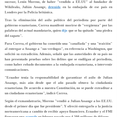
sucesor, Lenín Moreno, de haber
"vendido a EE.UU"
al fundador de
Wikileaks, Julián Assange,
detenido
en la embajada de ese país en
Londres por la Policía británica.
Tras la eliminación del asilo político del periodista por parte del
gobierno ecuatoriano, Correa manifestó morirse de "vergüenza" por las
palabras del actual mandatario, quien
dijo
que se ha quitado
"una piedra
del zapato".
Para Correa, el gobierno ha cometido una "canallada" y una "traición"
al entregar a Assange a
"sus verdugos"
, en referencia a Washington, que
solicitó su extradición. Además, señaló que las autoridades de su país no
han presentado pruebas sobre los delitos que se endilgan al periodista,
como haber robado documentos a la embajada ecuatoriana, o intervenir
comunicaciones.
"Ecuador tenía la responsabilidad de garantizar el asilo de Julian
Assange, más aún desde que el año pasado obtuvo la ciudadanía
ecuatoriana. De acuerdo a nuestra Constitución, no se puede extraditar a
un ciudadano ecuatoriano", indicó Correa.
Según el exmandatrario, Moreno "
vendió a Julian Assange a los EE.UU.
desde el primer día que fue presidente"
. Y ofreció entregarlo a la justicia
norteamericana a cambio de recibir apoyo financiero. Ecuador y el FMI
firmaron una
acuerdo
en febrero pasado por 4.200 millones de dólares.