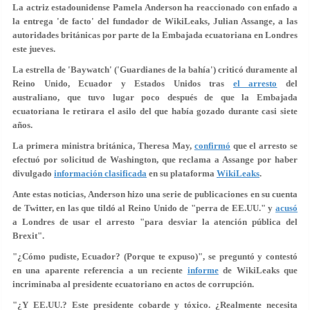
La actriz estadounidense Pamela Anderson ha reaccionado con enfado a
la entrega 'de facto' del fundador de WikiLeaks, Julian Assange, a las
autoridades británicas por parte de la Embajada ecuatoriana en Londres
este jueves.
La estrella de 'Baywatch' ('Guardianes de la bahía') criticó duramente al
Reino Unido, Ecuador y Estados Unidos tras
el arresto
del
australiano, que tuvo lugar poco después de que la Embajada
ecuatoriana le retirara el
asilo del que había gozado durante casi siete
años
.
La primera ministra británica, Theresa May,
confirmó
que el arresto se
efectuó
por solicitud de Washington
, que reclama a Assange por haber
divulgado
información clasificada
en su plataforma
WikiLeaks
.
Ante estas noticias, Anderson hizo una serie de publicaciones en su cuenta
de Twitter, en las que tildó al Reino Unido de
"perra de EE.UU."
y
acusó
a Londres de usar el arresto "para desviar la atención pública del
Brexit".
"
¿Cómo pudiste, Ecuador? (Porque te expuso)
", se preguntó y contestó
en una aparente referencia a un reciente
informe
de WikiLeaks que
incriminaba al presidente ecuatoriano en actos de corrupción.
"
¿Y EE.UU.? Este presidente cobarde y tóxico
. ¿Realmente necesita