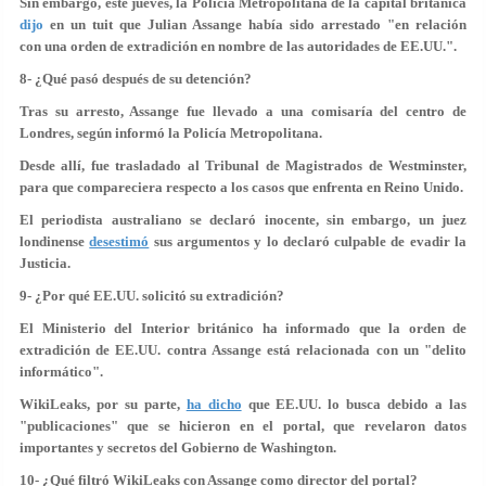
Sin embargo, este jueves, la Policía Metropolitana de la capital británica
dijo
en un tuit que Julian Assange había sido arrestado "en relación
con una orden de extradición en nombre de las autoridades de EE.UU.".
8- ¿Qué pasó después de su detención?
Tras su arresto, Assange fue llevado a una comisaría del centro de
Londres, según informó la Policía Metropolitana.
Desde allí, fue trasladado al Tribunal de Magistrados de Westminster,
para que compareciera respecto a los casos que enfrenta en Reino Unido.
El periodista australiano se declaró inocente, sin embargo, un juez
londinense
desestimó
sus argumentos y lo declaró culpable de evadir la
Justicia.
9- ¿Por qué EE.UU. solicitó su extradición?
El Ministerio del Interior británico ha informado que la orden de
extradición de EE.UU. contra Assange está relacionada con un "delito
informático".
WikiLeaks, por su parte,
ha dicho
que EE.UU. lo busca debido a las
"publicaciones" que se hicieron en el portal, que revelaron datos
importantes y secretos del Gobierno de Washington.
10- ¿Qué filtró WikiLeaks con Assange como director del portal?