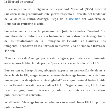
la libertad de prensa"
El exempleado de la Agencia de Seguridad Nacional (NSA) Edward
Snowden se ha pronunciado este jueves respecto al arresto del fundador
de WikiLeaks, Julian Assange, luego de la
decisión
del Gobierno de
Ecuador de retirarle el asilo.
Snowden ha criticado la posición de Quito tras haber "invitado" a
miembros de la Policía secreta británica a "arrastrar" a Assange fuera
de las instalaciones de la Embajada de Ecuador en Londres.
Las
imágenes "acabarán en los libros de la historia"
, ha afirmado a través de
Twitter.
"Los críticos de Assange puede estar alegres, pero este
es un momento
oscuro para la libertad de prensa
", asevera el exempleado de la CIA.
Por su parte, Josep Jover, abogado experto en protección de datos y
derecho de la UE, aseguró que el arresto de Assange forma parte de "una
nueva partida de ajedrez a nivel global" en el que tanto el Reino Unido
como Ecuador se están acercando a EE.UU. Según el analista,
EE.UU. no
tiene amigos, sino intereses
, y ahora su interés es "castigar
públicamente" al activista.
WikiLeaks: "Assange fue arrestado para su extradición a EE.UU. por las
publicaciones"