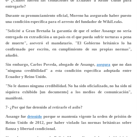
6- ¿Cuáles fueron las condiciones de Ecuador a Reino Unido para
entregarlo?
Durante su pronunciamiento oficial, Moreno ha asegurado haber puesto
una condición específica para el arresto del fundador de WikiLeaks.
"Solicité a Gran Bretaña la garantía de que el señor Assange no sería
entregado en extradición a un país en el que pueda sufrir torturas o pena
de muerte", aseveró el mandatario. "El Gobierno británico lo ha
confirmado por escrito, en cumplimiento de sus propias normas",
añadió.
Sin embargo, Carlos Poveda, abogado de Assange,
asegura
que no dan
"ninguna credibilidad" a esta condición específica adoptada entre
Ecuador y Reino Unido.
"No le damos ninguna credibilidad. No ha sido oficializado, no ha sido ni
siquiera exhibido [un documento] a los medios de comunicación",
manifestó.
7- ¿Por qué fue detenido al retirarle el asilo?
Assange fue
detenido
porque se mantenía vigente la orden de prisión de
Reino Unido de 2012, por haber violado las normas británicas sobre
fianza y libertad condicional.