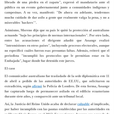
librado de una piedra en el zapato", expresó el mandatario ante el
público en un evento gubernamental junto a comunidades indígenas y
campesinas. A su vez, manifestó: "De ahora en adelante, tendremos
mucho cuidado de dar asilo a
gente que realmente valga la pena
, y no a
miserables 'hackers'".
Asimismo, Moreno dijo que su país le quitó la protección al australiano
actuando "bajo los principios de normas internacionales". Por otro lado,
entre las acusaciones el dirigente añadió que Assange realizó
"intromisiones en otros países"
, incluyendo procesos electorales, aunque
no especificó cuáles fueron esas presuntas faltas. Además, reiteró que el
periodista "incumplió los protocolos que le permitían estar en la
Embajada", lugar donde fue detenido este jueves.
El caso
El comunicador australiano fue trasladado de la sede diplomática este 11
de abril a pedido de las autoridades de EE.UU., que
solicitaron su
extradición
, según
afirmó
la Policía de Londres. De esta forma, Assange
fue capturado luego de permanecer asilado en el edificio ecuatoriano
durante siete años, y compareció ante un tribunal local.
Así, la Justicia del Reino Unido acaba de declarar
culpable
al implicado,
por haber incumplido con las pautas establecidas por las autoridades en