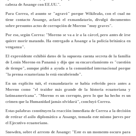
cabeza de Assange
con EE.UU.".
Para Correa, el asunto se "agravó" porque Wikileaks, con el cual no
tiene contacto Assange, aclaró el exmandatario, divulgó documentos
sobre presuntos
actos de corrupción de Moreno "muy graves"
.
Por eso, según Correa: "Moreno se va a ir a la cárcel, pero antes de irse
quiere morir matando. Ha entregado a Assange a la policía británica
en
venganza
".
El expresidente exhibió datos de la supuesta cuenta secreta de la familia
de Lenín Moreno en Panamá y dijo que su encarcelamiento es "cuestión
de tiempo", aunque pidió a ayuda a la comunidad internacional porque
"la prensa ecuatoriana lo está encubriendo"
.
En un explícito tuit, el exmandatario se había referido poco antes a
Moreno como "el traidor más grande de la historia ecuatoriana y
latinoamericana". "
Moreno es un corrupto
, pero lo que ha hecho es
un
crimen
que la Humanidad jamás olvidará", concluyó Correa.
Estas palabras constituyen la reacción inmediata de Correa a la decisión
de
retirar el asilo diplomático a Assange
, tomada este mismo jueves por
el Ejecutivo ecuatoriano.
Snowden, sobre el arresto de Assange: "Este es un momento oscuro para