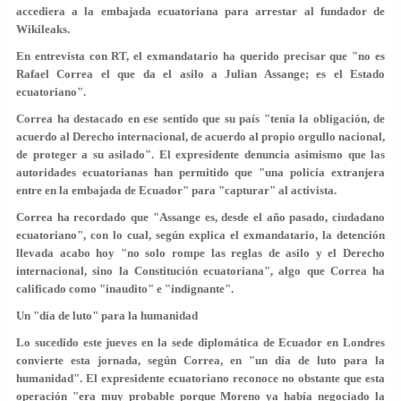
accediera a la embajada ecuatoriana para arrestar al fundador de
Wikileaks.
En entrevista con RT, el exmandatario ha querido precisar que "no es
Rafael Correa el que da el asilo a Julian Assange; es el Estado
ecuatoriano".
Correa ha destacado en ese sentido que su país "tenía la obligación, de
acuerdo al Derecho internacional, de acuerdo al propio orgullo nacional,
de proteger a su asilado". El expresidente denuncia asimismo que las
autoridades ecuatorianas han permitido que "
una policía extranjera
entre en la embajada de Ecuador
" para "capturar" al activista.
Correa ha recordado que "Assange es, desde el año pasado, ciudadano
ecuatoriano", con lo cual, según explica el exmandatario, la detención
llevada acabo hoy "no solo
rompe las reglas de asilo
y el Derecho
internacional, sino la Constitución ecuatoriana", algo que Correa ha
calificado como "inaudito" e "indignante".
Un "día de luto" para la humanidad
Lo sucedido este jueves en la sede diplomática de Ecuador en Londres
convierte esta jornada, según Correa, en "un día de luto para la
humanidad". El expresidente ecuatoriano reconoce no obstante que esta
operación "era muy probable porque Moreno
ya había negociado la