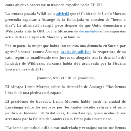
como objetivo concretar su traslado expedito hacia EE.UU.
La semana pasada WikiLeaks
advirtió
que el Gobierno de Lenín Moreno
pretendía expulsar a Assange de la Embajada en cuestión de "horas o
días". La afirmación surgió poco después de que Quito denunciara a
WikiLeaks ante la ONU por la filtración de
documentos
sobre
supuestas
actividades corruptas de Moreno y su familia
.
Por su parte, la mujer que había interpuesto una denuncia en Suecia por
agresión sexual contra Assange,
acaba de solicitar
la reapertura de su
caso, según ha manifestado este jueves su abogado tras la detención del
fundador de Wikileaks. Su causa había sido archivada por la Fiscalía
Sueca en mayo de 2017.
{youtube}fvNrVL9BFG0{/youtube}
El sátrapa Lenín Moreno sobre la detención de Assange: "Nos hemos
librado de una piedra en el zapato"
El presidente de Ecuador, Lenín Moreno, habló desde la ciudad de
Lacatunga sobre los motivos por los cuales decidió retirarle el asilo
político al fundador de WikiLeaks, Julian Assange, quien acaba de ser
arrestado por la Policía de Londres en la Embajada ecuatoriana.
"Le hemos quitado el asilo a este
malcriado
y ventajosamente nos hemos