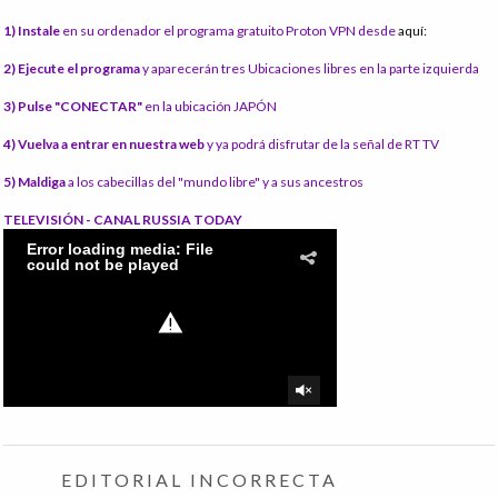
1) Instale
en su ordenador el programa gratuito Proton VPN desde
aquí:
2) Ejecute el programa
y aparecerán tres Ubicaciones libres en la parte izquierda
3) Pulse "CONECTAR"
en la ubicación JAPÓN
4) Vuelva a entrar en nuestra web
y ya podrá disfrutar de la señal de RT TV
5) Maldiga
a los cabecillas del "mundo libre" y a sus ancestros
TELEVISIÓN - CANAL RUSSIA TODAY
EDITORIAL INCORRECTA