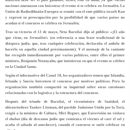
naciones amenazan con boicotear el evento si se celebra en Jerusalén. La
Unión de Radiodifusión Europea
se reunió con el ente público israelí Kan
y expresó su preocupación por la posibilidad de que varios países no
acudan si el concurso se celebra en Jerusalén.
Tras su victoria el 13 de mayo, Neta Barzilai dijo al público: «¡El año
que viene, en Jerusalén!» (en referencia a una frase tradicional de la
diáspora judía, que, tras cualquier celebración, declaraba el anhelo de
hacerlo en aquella ciudad próximamente). Y el mensaje de la cantante
fue recogido inmediatamente por varios políticos, entre ellos el primer
ministro, Benjamín Netanyahu, que insistieron en que el evento se celebre
en la Ciudad Santa.
Según el informativo del Canal 10, los organizadores temen que
Islandia
,
Irlanda
y
Suecia
boicoteen el concurso por motivos políticos. Pero la
organización también compartió su inquietud sobre otras cuestiones
relacionadas con la logística y la estructura del concurso.
Después del triunfo de Barzilai, el viceministro de Sanidad, el
ultraortodoxo Yaakov Litzman, del partido Judaísmo Unido por la Torá,
exigió a la ministra de Cultura, Miri Reguev, que Eurovisión no violara
el shabat (día de descanso judío que comienza el viernes al caer el sol y
acaba el sábado al anochecer), cuando el concurso se suele celebrar en