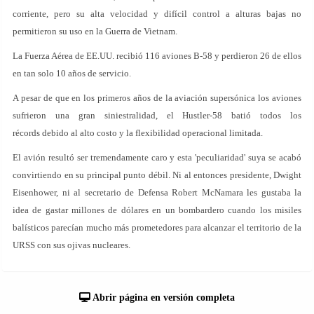
corriente, pero su alta velocidad y difícil control a alturas bajas no
permitieron su uso en la Guerra de Vietnam.
La Fuerza Aérea de EE.UU. recibió 116 aviones B-58 y perdieron 26 de ellos
en tan solo 10 años de servicio.
A pesar de que en los primeros años de la aviación supersónica los aviones
sufrieron una gran siniestralidad, el Hustler-58 batió todos los
récords debido al alto costo y la flexibilidad operacional limitada.
El avión resultó ser tremendamente caro y esta 'peculiaridad' suya se acabó
convirtiendo en su principal punto débil. Ni al entonces presidente, Dwight
Eisenhower, ni al secretario de Defensa Robert McNamara les gustaba la
idea de gastar millones de dólares en un bombardero cuando los misiles
balísticos parecían mucho más prometedores para alcanzar el territorio de la
URSS con sus ojivas nucleares.
Abrir página en versión completa