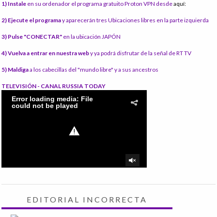
1) Instale
en su ordenador el programa gratuito Proton VPN desde
aquí:
2) Ejecute el programa
y aparecerán tres Ubicaciones libres en la parte izquierda
3) Pulse "CONECTAR"
en la ubicación JAPÓN
4) Vuelva a entrar en nuestra web
y ya podrá disfrutar de la señal de RT TV
5) Maldiga
a los cabecillas del "mundo libre" y a sus ancestros
TELEVISIÓN - CANAL RUSSIA TODAY
EDITORIAL INCORRECTA