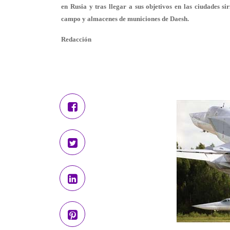
en Rusia y tras llegar a sus objetivos en las ciudades 
campo y almacenes de municiones de Daesh.
Redacción