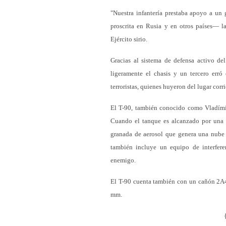
"Nuestra infantería prestaba apoyo a un 
proscrita en Rusia y en otros países— l
Ejército sirio.
Gracias al sistema de defensa activo de
ligeramente el chasis y un tercero erró
terroristas, quienes huyeron del lugar corr
El T-90, también conocido como Vladímir,
Cuando el tanque es alcanzado por una m
granada de aerosol que genera una nube 
también incluye un equipo de interferen
enemigo.
El T-90 cuenta también con un cañón 2A
mm.