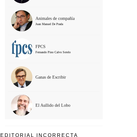
Animales de compañía
Juan Manuel De Prada
FPCS
Fernando Pino Calvo Sotelo
Ganas de Escribir
El Aullido del Lobo
EDITORIAL INCORRECTA