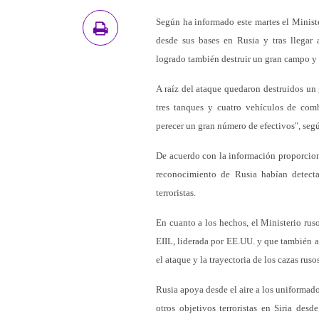
Según ha informado este martes el Minis
desde sus bases en Rusia y tras llegar 
logrado también destruir un gran campo y
A raíz del ataque quedaron destruidos un
tres tanques y cuatro vehículos de comb
perecer un gran número de efectivos", seg
De acuerdo con la información proporcionad
reconocimiento de Rusia habían detecta
terroristas.
En cuanto a los hechos, el Ministerio rus
EIIL, liderada por EE.UU. y que también act
el ataque y la trayectoria de los cazas rusos
Rusia apoya desde el aire a los uniformado
otros objetivos terroristas en Siria des