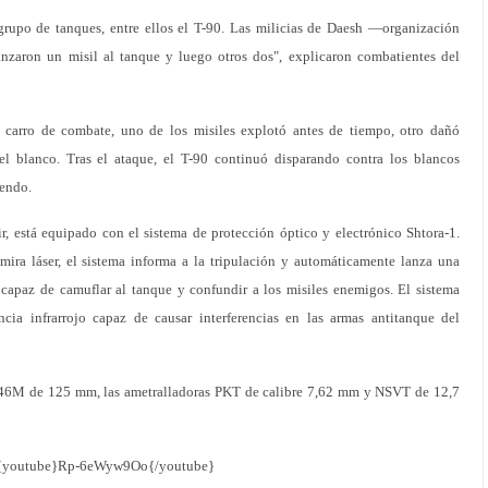
grupo de tanques, entre ellos el T-90. Las milicias de Daesh —organización
anzaron un misil al tanque y luego otros dos", explicaron combatientes del
l carro de combate, uno de los misiles explotó antes de tiempo, otro dañó
 el blanco. Tras el ataque, el T-90 continuó disparando contra los blancos
iendo.
 está equipado con el sistema de protección óptico y electrónico Shtora-1.
ira láser, el sistema informa a la tripulación y automáticamente lanza una
capaz de camuflar al tanque y confundir a los misiles enemigos. El sistema
cia infrarrojo capaz de causar interferencias en las armas antitanque del
46M de 125 mm, las ametralladoras PKT de calibre 7,62 mm y NSVT de 12,7
{youtube}Rp-6eWyw9Oo{/youtube}