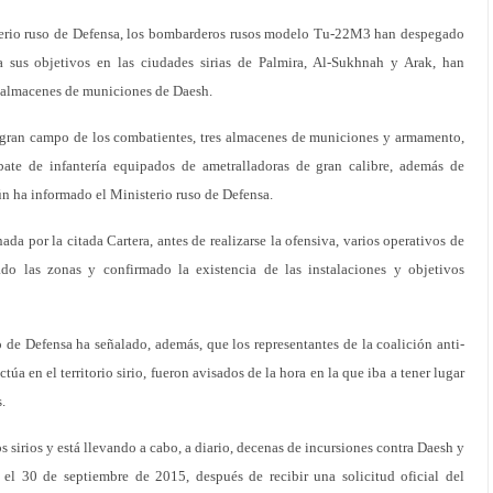
terio ruso de Defensa, los bombarderos rusos modelo Tu-22M3 han despegado
a sus objetivos en las ciudades sirias de Palmira, Al-Sukhnah y Arak, han
 almacenes de municiones de Daesh.
 gran campo de los combatientes, tres almacenes de municiones y armamento,
ate de infantería equipados de ametralladoras de gran calibre, además de
ún ha informado el Ministerio ruso de Defensa.
a por la citada Cartera, antes de realizarse la ofensiva, varios operativos de
do las zonas y confirmado la existencia de las instalaciones y objetivos
o de Defensa ha señalado, además, que los representantes de la coalición anti-
úa en el territorio sirio, fueron avisados de la hora en la que iba a tener lugar
.
s sirios y está llevando a cabo, a diario, decenas de incursiones contra Daesh y
de el 30 de septiembre de 2015, después de recibir una solicitud oficial del