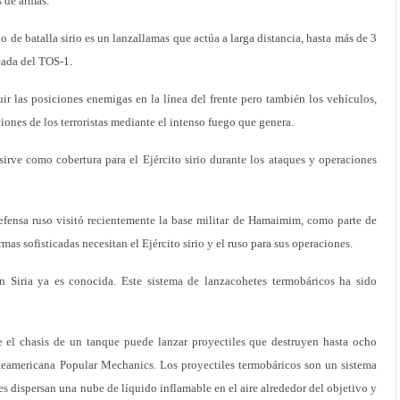
s de armas.
o de batalla sirio es un lanzallamas que actúa a larga distancia, hasta más de 3
icada del TOS-1.
ir las posiciones enemigas en la línea del frente pero también los vehículos,
iones de los terroristas mediante el intenso fuego que genera.
rve como cobertura para el Ejército sirio durante los ataques y operaciones
efensa ruso visitó recientemente la base militar de Hamaimim, como parte de
mas sofisticadas necesitan el Ejército sirio y el ruso para sus operaciones.
 Siria ya es conocida. Este sistema de lanzacohetes termobáricos ha sido
e el chasis de un tanque puede lanzar proyectiles que destruyen hasta ocho
orteamericana Popular Mechanics. Los proyectiles termobáricos son un sistema
les dispersan una nube de líquido inflamable en el aire alrededor del objetivo y