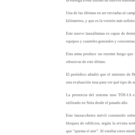
la entrega a este último de nuevos sistema
Una de las últimas en ser enviadas al camp
kilómetros, y que es la versión más sofist
Este nuevo lanzallamas es capaz de destru
equipos y cuarteles generales y concentrac
Esta arma produce un enorme fuego que si
ofensivas de este último.
El periódico añadió que el ministro de D
una evaluación rusa para ver qué tipo de ar
La presencia del sistema ruso TOS-1A en
utilizado en Siria desde el pasado año.
Este lanzacohetes móvil construido sobr
bloques de edificios, según la revista n
que “quema el aire”. Al estallar estos misi