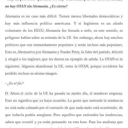
no hay OTAN sin Alemania. ¿Es cierto?
Alemania es un caso más difícil. Tienen menos libertades democráticas y
hay más influencia política americana. Y si Inglaterra es un aliado
voluntario de los EEUU, Alemania fue forzada a serlo, en este sentido, es
peligroso hablar sobre su retirada de la UE. Sin embargo, ahora hay muchos
políticos que son tremendamente populares y serán incluso más populares.
Esto es, Alternativa por Alemania y Frauke Petry, la líder del partido, felicitó
y elogió a los ingleses, que les dieron un ejemplo de salida. La OTAN es lo
siguiente. Algunos abandonan la UE, otros la OTAN, porque occidente ha
perdido incluso su misma imagen.
- ¿Es el fin?
D: Ahora el ciclo de la UE ha pasado su medio día, el atardecer empieza.
Esto no significa que ya haya ocurrido. La gente que entiende la tendencia
no está nada calmada por el consuelo de que nada malo está ocurriendo; de
que todavía podría arreglarse. Pero aquellos que entienden las tendencias,
saben que ocurrió y ya están pensando en esta base. Para los analistas que