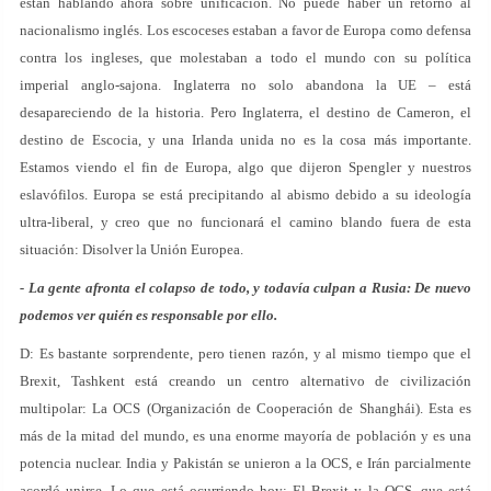
están hablando ahora sobre unificación. No puede haber un retorno al
nacionalismo inglés. Los escoceses estaban a favor de Europa como defensa
contra los ingleses, que molestaban a todo el mundo con su política
imperial anglo-sajona. Inglaterra no solo abandona la UE – está
desapareciendo de la historia. Pero Inglaterra, el destino de Cameron, el
destino de Escocia, y una Irlanda unida no es la cosa más importante.
Estamos viendo el fin de Europa, algo que dijeron Spengler y nuestros
eslavófilos. Europa se está precipitando al abismo debido a su ideología
ultra-liberal, y creo que no funcionará el camino blando fuera de esta
situación: Disolver la Unión Europea.
- La gente afronta el colapso de todo, y todavía culpan a Rusia: De nuevo
podemos ver quién es responsable por ello.
D: Es bastante sorprendente, pero tienen razón, y al mismo tiempo que el
Brexit, Tashkent está creando un centro alternativo de civilización
multipolar: La OCS (Organización de Cooperación de Shanghái). Esta es
más de la mitad del mundo, es una enorme mayoría de población y es una
potencia nuclear. India y Pakistán se unieron a la OCS, e Irán parcialmente
acordó unirse. Lo que está ocurriendo hoy: El Brexit y la OCS, que está