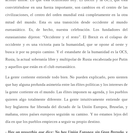
convirtiéndose en una fuerza importante, son cambios en el centro de las
civilizaciones, el centro del orden mundial está completamente en la otra
mitad del mundo. Esta es una transición desde occidente al mundo
euroasiático. Es, de hecho, nuestra celebración. Los fundadores del
eurasianismo dijeron: “Occidente y el resto”. El Brexit es el colapso de
occidente y es una victoria para la humanidad, que se opone al oeste y
busca ir por su propio camino. Y el estandarte de la humanidad es la OCS,
Rusia, la actual soberanía libre y multipolar de Rusia encabezada por Putin
y aquellos que están en el club euroasiático.
La gente corriente entiende todo bien. No pueden explicarlo, pero sienten
que hay alguna profunda asimetría entre las élites políticas y los intereses de
la gente corriente en el mundo. Las élites imponen su agenda, y los pueblos
quieren algo totalmente diferente. La gente intuitivamente entiende que
hoy Inglaterra fue liberada del dictado de la Unión Europea, Bruselas, y
mañana, otros países europeos seguirán su camino. Y no estamos lejos del
día en que los pueblos empiecen a seguir su propio destino.
- Hay un proverbio que dice: No hay Unión Europea sin Gran Bretaña, y