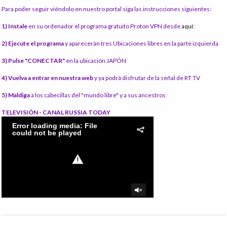
Para poder seguir viéndolo en nuestro portal siga las instrucciones siguientes:
1) Instale
en su ordenador el programa gratuito Proton VPN desde
aquí:
2) Ejecute el programa
y aparecerán tres Ubicaciones libres en la parte izquierda
3) Pulse "CONECTAR"
en la ubicación JAPÓN
4) Vuelva a entrar en nuestra web
y ya podrá disfrutar de la señal de RT TV
5) Maldiga
a los cabecillas del "mundo libre" y a sus ancestros
TELEVISIÓN - CANAL RUSSIA TODAY