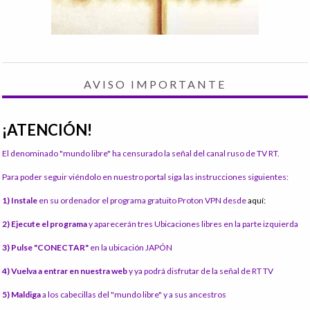
AVISO IMPORTANTE
¡ATENCIÓN!
El denominado "mundo libre" ha censurado la señal del canal ruso de TV RT.
Para poder seguir viéndolo en nuestro portal siga las instrucciones siguientes:
1) Instale
en su ordenador el programa gratuito Proton VPN desde
aquí:
2) Ejecute el programa
y aparecerán tres Ubicaciones libres en la parte izquierda
3) Pulse "CONECTAR"
en la ubicación JAPÓN
4) Vuelva a entrar en nuestra web
y ya podrá disfrutar de la señal de RT TV
5) Maldiga
a los cabecillas del "mundo libre" y a sus ancestros