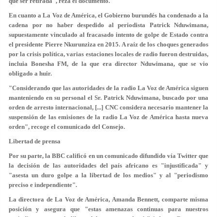
que ser retirada", reza el documento.
En cuanto a La Voz de América, el Gobierno burundés ha condenado a la
cadena por no haber despedido al periodista Patrick Nduwimana,
supuestamente
vinculado al fracasado intento de golpe de Estado
contra
el presidente Pierre Nkurunziza en 2015. A raíz de los choques generados
por la crisis política, varias estaciones locales de radio fueron destruidas,
incluia Bonesha FM, de la que era director Nduwimana, que se vio
obligado a huir.
"Considerando que las autoridades de la radio La Voz de América siguen
manteniendo en su personal el Sr. Patrick Nduwimana, buscado por una
orden de arresto internacional, [...] CNC considera necesario
mantener la
suspensión
de las emisiones de la radio La Voz de América hasta nueva
orden", recoge el comunicado del Consejo.
Libertad de prensa
Por su parte, la BBC calificó en un comunicado difundido vía Twitter que
la decisión de las autoridades del país africano es "injustificada" y
"asesta un duro golpe a la libertad de los medios" y al "periodismo
preciso e independiente".
La directora de La Voz de América, Amanda Bennett, comparte misma
posición y asegura que "estas amenazas continuas para nuestros