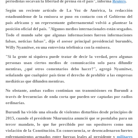
periodistas
socavan la libertad de prensa
en el país", informa
Reuters
.
Según un reciente artículo de La Voz de América, la redacción
estadounidense de la emisora se puso en contacto con el Gobierno del
país africano y un representante gubernamental volvió a plantear la
posición oficial del país. "Algunos medios internacionales
están sesgados
.
Todo el mundo sabe que algunas informaciones
fueron informaciones
falsas
, noticias falsas", dijo el asesor principal presidencial burundés,
Willy Nyamitwe, en una entrevista telefónica con la emisora.
"Si la gente ni siquiera puede tratar de decir la verdad, pero algunas
personas usan ciertos medios de comunicación solo para
difundir
mentiras
, ¿qué otros comentarios debo hacer?", agregó Nyamitwe,
señalando que cualquier país tiene el derecho de prohibir a las empresas
mediáticas que difunden mentiras.
No obstante, ambas radios continúan sus transmisiones en Burundi a
través de frecuencias de onda corta que pueden ser captadas por radios
ordinarias.
Burundi ha vivido una oleada de violentos disturbios desde principios de
2015, cuando el presidente Nkurunziza anunció que se postulaba para un
tercer mandato, lo que fue percibido por sus opositores como una
violación de la Constitución. En consecuencia, se desencadenaron fuertes
enfrentamientos armados entre fuerzas leales al presidente y
militares