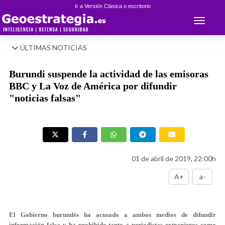
Ir a Versión Clásica o escritorio
Toggle 
ÚLTIMAS NOTICIAS
Burundi suspende la actividad de las emisoras
BBC y La Voz de América por difundir
"noticias falsas"
01 de abril de 2019, 22:00h
A+
a-
El Gobierno burundés ha acusado a ambos medios de difundir
información falsa y ha prohibido tanto a periodistas extranjeros como