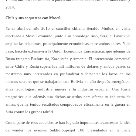
2014.
Chile y sus coqueteos con Moscú.
Ya en abril del año 2015 el canciller chileno Heraldo Muñoz, en visita
efectuada a Moscú examinó, junto a su homólogo ruso, Serguei Lavrov, el
ampliar las relaciones, principalmente económicas entre ambos países. Y, de
paso, hacerla extensiva a la Unión Económica Euroasiática, que además de
Rusia integran Bielorrusia, Kazajistán y Armenia. El intercambio comercial
entre Chile y Rusia supera los mil millones de dólares y ambos países se
mostraron muy interesados en profundizar y fomentar los lazos en los
mismos sectores que se trabajarían con Bolivia un año después: energético,
altas tecnologías, industria minera y la industria espacial. Una Rusia
pragmática que además usa dichos acuerdos para ofertar su industria de
armas, que ha tenido resultados comprobados eficazmente en la guerra en
Siria contra los grupos takfirí.
Como parte de esos acuerdos se han logrado importantes avances en la idea
de vender los aviones SukhoiSuperjet 100 presentados en la Feria