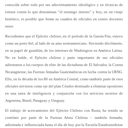
conocida sobre todo por sus adoctrinamiento ideológico y en técnicas de
tortura contra lo que denominan “el enemigo interno” y hoy, en un viraje
histórico, es posible que forme su cuadros de oficiales en centro docentes
rusos.
Recordemos que el Ejército chileno, en el período de la Guerra Fría, estuvo
como un perro fiel, al lado de su amo norteamericano. Sirviendo dócilmente,
en su papel de guardián, de los intereses de Washington en América Latina.
No en balde, el Ejército chileno y parte importante de sus oficiales
adiestraron a los cuerpos de elite de las dictaduras de El Salvador, la Contra
Nicaragüense, las Fuerzas Armadas Guatemaltecas en lucha contra la URNG.
Ello, en la década de los 80 en América Central, como también parte de esos
oficiales sirvieron como eje del plan Cóndor destinado a eliminar opositores
en una tarea de inteligencia y conjunción con los servicios secretos de
Argentina, Brasil, Paraguay y Uruguay.
El trabajo de acercamiento del Ejército Chileno con Rusia, ha tenido su
correlato por parte de la Fuerzas Aérea Chilena – también formada,
adiestrada e influenciada hasta el día de hoy por la Escuela Estadounidense