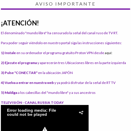
AVISO IMPORTANTE
¡ATENCIÓN!
El denominado "mundo libre" ha censurado la señal del canal ruso de TV RT.
Para poder seguir viéndolo en nuestro portal siga las instrucciones siguientes:
1) Instale
en su ordenador el programa gratuito Proton VPN desde
aquí:
2) Ejecute el programa
y aparecerán tres Ubicaciones libres en la parte izquierda
3) Pulse "CONECTAR"
en la ubicación JAPÓN
4) Vuelva a entrar en nuestra web
y ya podrá disfrutar de la señal de RT TV
5) Maldiga
a los cabecillas del "mundo libre" y a sus ancestros
TELEVISIÓN - CANAL RUSSIA TODAY