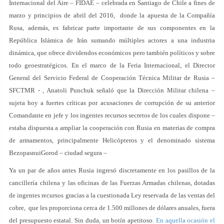
Internacional del Aire – FIDAE – celebrada en Santiago de Chile a fines de
marzo y principios de abril del 2016, donde la apuesta de la Compañía
Rusa, además, es fabricar parte importante de sus componentes en la
República Islámica de Irán sumando múltiples actores a una industria
dinámica, que ofrece dividendos económicos pero también políticos y sobre
todo geoestratégicos. En el marco de la Feria Internacional, el Director
General del Servicio Federal de Cooperación Técnica Militar de Rusia –
SFCTMR - , Anatoli Punchuk señaló que la Dirección Militar chilena –
sujeta hoy a fuertes críticas por acusaciones de corrupción de su anterior
Comandante en jefe y los ingentes recursos secretos de los cuales dispone –
estaba dispuesta a ampliar la cooperación con Rusia en materias de compra
de armamentos, principalmente Helicópteros y el denominado sistema
BezopasnuiGorod – ciudad segura –
Ya un par de años antes Rusia ingresó discretamente en los pasillos de la
cancillería chilena y las oficinas de las Fuerzas Armadas chilenas, dotadas
de ingentes recursos gracias a la cuestionada Ley reservada de las ventas del
cobre, que les proporciona cerca de 1.500 millones de dólares anuales, fuera
del presupuesto estatal. Sin duda, un botín apetitoso.
En aquella ocasión el