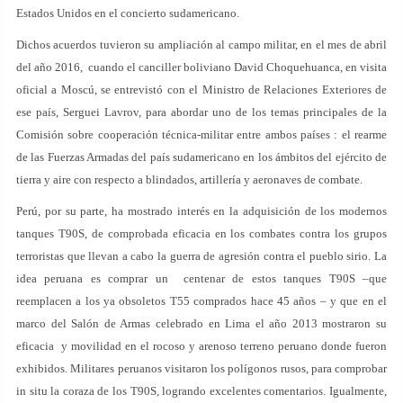
Estados Unidos en el concierto sudamericano.
Dichos acuerdos tuvieron su ampliación al campo militar, en el mes de abril
del año 2016, cuando el canciller boliviano David Choquehuanca, en visita
oficial a Moscú, se entrevistó con el Ministro de Relaciones Exteriores de
ese país, Serguei Lavrov, para abordar uno de los temas principales de la
Comisión sobre cooperación técnica-militar entre ambos países : el rearme
de las Fuerzas Armadas del país sudamericano en los ámbitos del ejército de
tierra y aire con respecto a blindados, artillería y aeronaves de combate.
Perú, por su parte, ha mostrado interés en la adquisición de los modernos
tanques T90S, de comprobada eficacia en los combates contra los grupos
terroristas que llevan a cabo la guerra de agresión contra el pueblo sirio. La
idea peruana es comprar un centenar de estos tanques T90S –que
reemplacen a los ya obsoletos T55 comprados hace 45 años – y que en el
marco del Salón de Armas celebrado en Lima el año 2013 mostraron su
eficacia y movilidad en el rocoso y arenoso terreno peruano donde fueron
exhibidos. Militares peruanos visitaron los polígonos rusos, para comprobar
in situ la coraza de los T90S, logrando excelentes comentarios. Igualmente,