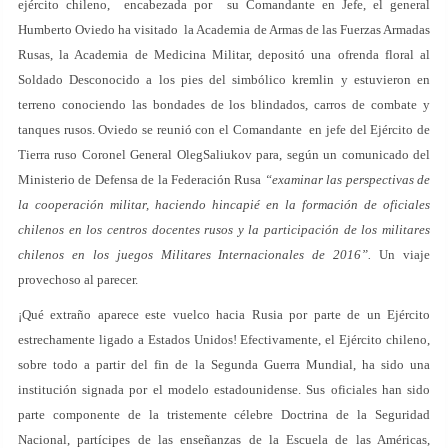
ejército chileno, encabezada por su Comandante en Jefe, el general
Humberto Oviedo ha visitado la Academia de Armas de las Fuerzas Armadas
Rusas, la Academia de Medicina Militar, depositó una ofrenda floral al
Soldado Desconocido a los pies del simbólico kremlin y estuvieron en
terreno conociendo las bondades de los blindados, carros de combate y
tanques rusos. Oviedo se reunió con el Comandante en jefe del Ejército de
Tierra ruso Coronel General OlegSaliukov para, según un comunicado del
Ministerio de Defensa de la Federación Rusa
“examinar las perspectivas de
la cooperación militar, haciendo hincapié en la formación de oficiales
chilenos en los centros docentes rusos y la participación de los militares
chilenos en los juegos Militares Internacionales de 2016”.
Un viaje
provechoso al parecer.
¡Qué extraño aparece este vuelco hacia Rusia por parte de un Ejército
estrechamente ligado a Estados Unidos! Efectivamente, el Ejército chileno,
sobre todo a partir del fin de la Segunda Guerra Mundial, ha sido una
institución signada por el modelo estadounidense. Sus oficiales han sido
parte componente de la tristemente célebre Doctrina de la Seguridad
Nacional, partícipes de las enseñanzas de la Escuela de las Américas,