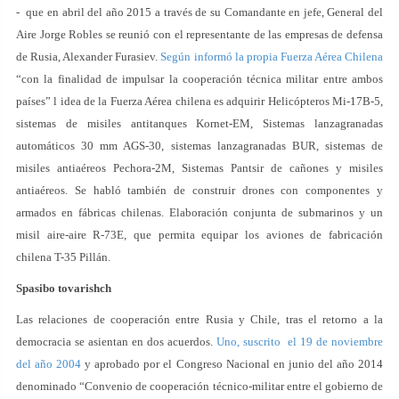
- que en abril del año 2015 a través de su Comandante en jefe, General del
Aire Jorge Robles se reunió con el representante de las empresas de defensa
de Rusia, Alexander Furasiev.
Según informó la propia Fuerza Aérea Chilena
“con la finalidad de impulsar la cooperación técnica militar entre ambos
países” l idea de la Fuerza Aérea chilena es adquirir Helicópteros Mi-17B-5,
sistemas de misiles antitanques Kornet-EM, Sistemas lanzagranadas
automáticos 30 mm AGS-30, sistemas lanzagranadas BUR, sistemas de
misiles antiaéreos Pechora-2M, Sistemas Pantsir de cañones y misiles
antiaéreos. Se habló también de construir drones con componentes y
armados en fábricas chilenas. Elaboración conjunta de submarinos y un
misil aire-aire R-73E, que permita equipar los aviones de fabricación
chilena T-35 Pillán.
Spasibo tovarishch
Las relaciones de cooperación entre Rusia y Chile, tras el retorno a la
democracia se asientan en dos acuerdos.
Uno, suscrito el 19 de noviembre
del año 2004
y aprobado por el Congreso Nacional en junio del año 2014
denominado “Convenio de cooperación técnico-militar entre el gobierno de