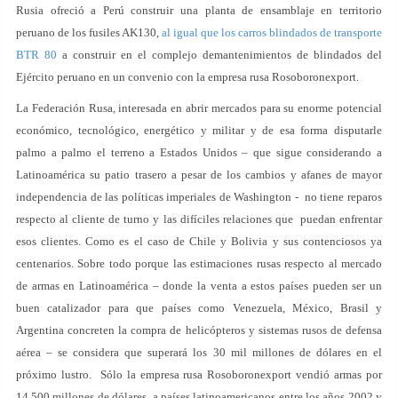
Rusia ofreció a Perú construir una planta de ensamblaje en territorio
peruano de los fusiles AK130,
al igual que los carros blindados de transporte
BTR 80
a construir en el complejo demantenimientos de blindados del
Ejército peruano en un convenio con la empresa rusa Rosoboronexport.
La Federación Rusa, interesada en abrir mercados para su enorme potencial
económico, tecnológico, energético y militar y de esa forma disputarle
palmo a palmo el terreno a Estados Unidos – que sigue considerando a
Latinoamérica su patio trasero a pesar de los cambios y afanes de mayor
independencia de las políticas imperiales de Washington - no tiene reparos
respecto al cliente de turno y las difíciles relaciones que puedan enfrentar
esos clientes. Como es el caso de Chile y Bolivia y sus contenciosos ya
centenarios. Sobre todo porque las estimaciones rusas respecto al mercado
de armas en Latinoamérica – donde la venta a estos países pueden ser un
buen catalizador para que países como Venezuela, México, Brasil y
Argentina concreten la compra de helicópteros y sistemas rusos de defensa
aérea – se considera que superará los 30 mil millones de dólares en el
próximo lustro. Sólo la empresa rusa Rosoboronexport vendió armas por
14.500 millones de dólares a países latinoamericanos entre los años 2002 y