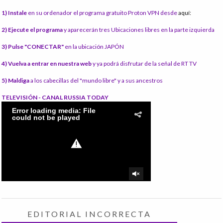
1) Instale
en su ordenador el programa gratuito Proton VPN desde
aquí:
2) Ejecute el programa
y aparecerán tres Ubicaciones libres en la parte izquierda
3) Pulse "CONECTAR"
en la ubicación JAPÓN
4) Vuelva a entrar en nuestra web
y ya podrá disfrutar de la señal de RT TV
5) Maldiga
a los cabecillas del "mundo libre" y a sus ancestros
TELEVISIÓN - CANAL RUSSIA TODAY
EDITORIAL INCORRECTA