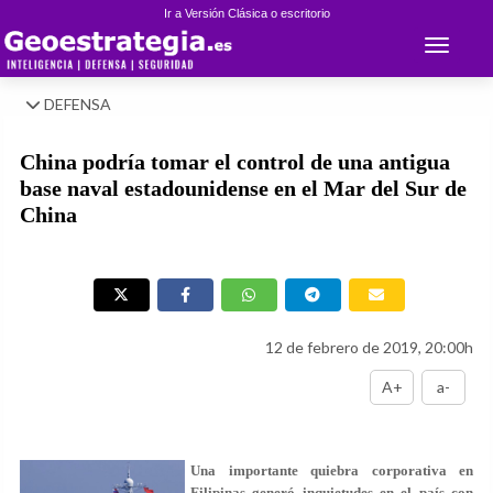
Ir a Versión Clásica o escritorio
Toggle 
DEFENSA
China podría tomar el control de una antigua
base naval estadounidense en el Mar del Sur de
China
12 de febrero de 2019, 20:00h
A+
a-
Una importante quiebra corporativa en
Filipinas generó inquietudes en el país con