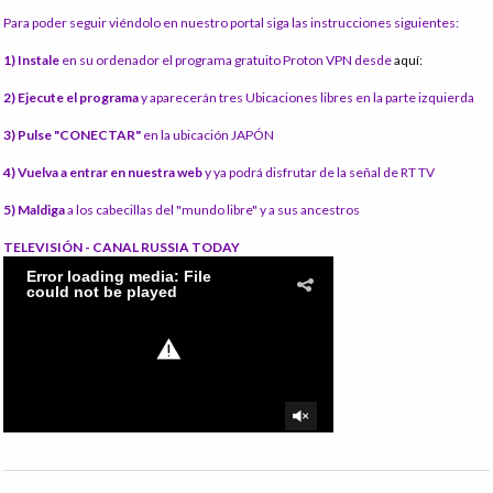
Para poder seguir viéndolo en nuestro portal siga las instrucciones siguientes:
1) Instale
en su ordenador el programa gratuito Proton VPN desde
aquí:
2) Ejecute el programa
y aparecerán tres Ubicaciones libres en la parte izquierda
3) Pulse "CONECTAR"
en la ubicación JAPÓN
4) Vuelva a entrar en nuestra web
y ya podrá disfrutar de la señal de RT TV
5) Maldiga
a los cabecillas del "mundo libre" y a sus ancestros
TELEVISIÓN - CANAL RUSSIA TODAY