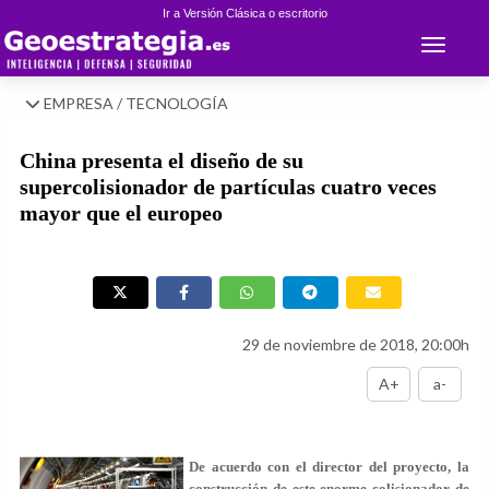
Ir a Versión Clásica o escritorio
Toggle 
EMPRESA / TECNOLOGÍA
China presenta el diseño de su
supercolisionador de partículas cuatro veces
mayor que el europeo
29 de noviembre de 2018, 20:00h
A+
a-
De acuerdo con el director del proyecto, la
construcción de este enorme colisionador de