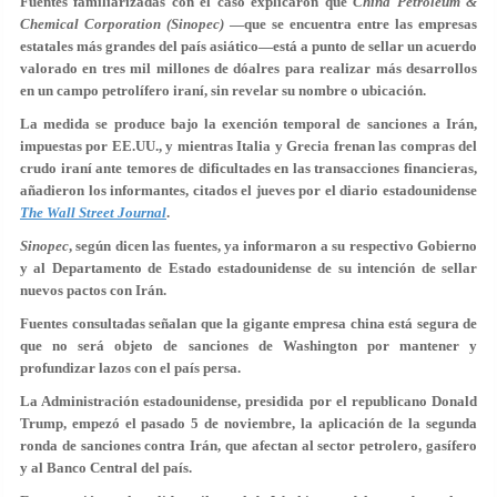
Fuentes familiarizadas con el caso explicaron que
China Petroleum &
Chemical Corporation (Sinopec)
—que se encuentra entre las empresas
estatales más grandes del país asiático—está a punto de sellar un acuerdo
valorado en tres mil millones de dóalres para realizar más desarrollos
en un campo petrolífero iraní, sin revelar su nombre o ubicación.
La medida se produce bajo la exención temporal de sanciones a Irán,
impuestas por EE.UU., y mientras Italia y Grecia frenan las compras del
crudo iraní ante temores de dificultades en las transacciones financieras,
añadieron los informantes, citados el jueves por el diario estadounidense
The Wall Street Journal
.
Sinopec
, según dicen las fuentes, ya informaron a su respectivo Gobierno
y al Departamento de Estado estadounidense de su intención de sellar
nuevos pactos con Irán.
Fuentes consultadas señalan que la gigante empresa china está segura de
que no será objeto de sanciones de Washington por mantener y
profundizar lazos con el país persa.
La Administración estadounidense, presidida por el republicano Donald
Trump, empezó el pasado 5 de noviembre, la aplicación de la segunda
ronda de sanciones contra Irán, que afectan al sector petrolero, gasífero
y al Banco Central del país.