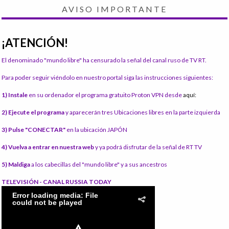
AVISO IMPORTANTE
¡ATENCIÓN!
El denominado "mundo libre" ha censurado la señal del canal ruso de TV RT.
Para poder seguir viéndolo en nuestro portal siga las instrucciones siguientes:
1) Instale
en su ordenador el programa gratuito Proton VPN desde
aquí:
2) Ejecute el programa
y aparecerán tres Ubicaciones libres en la parte izquierda
3) Pulse "CONECTAR"
en la ubicación JAPÓN
4) Vuelva a entrar en nuestra web
y ya podrá disfrutar de la señal de RT TV
5) Maldiga
a los cabecillas del "mundo libre" y a sus ancestros
TELEVISIÓN - CANAL RUSSIA TODAY