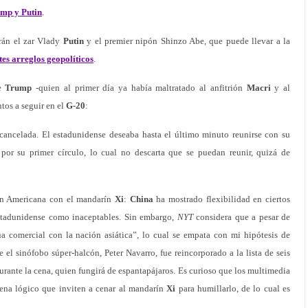
ump y Putin
.
rán el zar Vlady
Putin
y el premier nipón Shinzo Abe, que puede llevar a la
es arreglos geopolíticos
.
de
Trump
-quien al primer día ya había maltratado al anfitrión
Macri
y al
tos a seguir en el
G-20
:
 cancelada. El estadunidense deseaba hasta el último minuto reunirse con su
or su primer círculo, lo cual no descarta que se puedan reunir, quizá de
ión Americana con el mandarín
Xi
:
China
ha mostrado flexibilidad en ciertos
stadunidense como inaceptables. Sin embargo,
NYT
considera que a pesar de
a comercial con la nación asiática”, lo cual se empata con mi hipótesis de
 el sinófobo súper-halcón, Peter Navarro, fue reincorporado a la lista de seis
rante la cena, quien fungirá de espantapájaros. Es curioso que los multimedia
ena lógico que inviten a cenar al mandarín
Xi
para humillarlo, de lo cual es