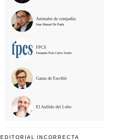
Animales de compañía
Juan Manuel De Prada
FPCS
Fernando Pino Calvo Sotelo
Ganas de Escribir
El Aullido del Lobo
EDITORIAL INCORRECTA