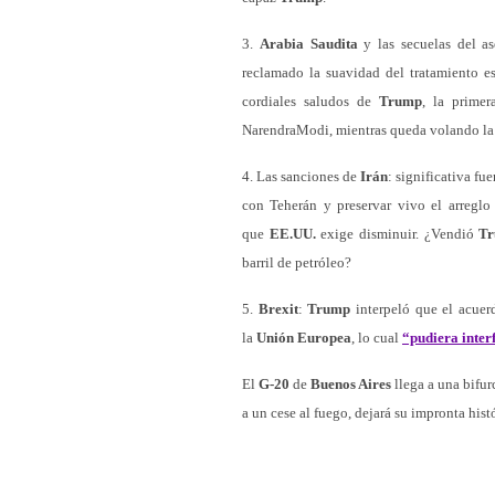
3.
Arabia
Saudita
y las secuelas del a
reclamado la suavidad del tratamiento e
cordiales saludos de
Trump
, la primer
NarendraModi, mientras queda volando la 
4. Las sanciones de
Irán
: significativa fu
con Teherán y preservar vivo el arreglo
que
EE.UU.
exige disminuir. ¿Vendió
T
barril de petróleo?
5.
Brexit
:
Trump
interpeló que el acuer
la
Unión Europea
, lo cual
“pudiera inter
El
G-20
de
Buenos Aires
llega a una bifu
a un cese al fuego, dejará su impronta hist