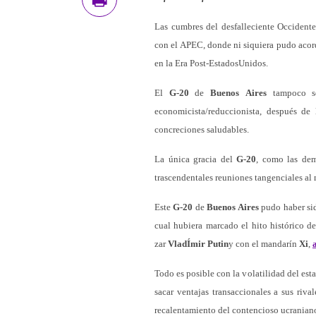
Las cumbres del desfalleciente Occident
con el APEC, donde ni siquiera pudo acord
en la Era Post-EstadosUnidos.
El
G-20
de
Buenos
Aires
tampoco se
economicista/reduccionista, después d
concreciones saludables.
La única gracia del
G-20
, como las dem
trascendentales reuniones tangenciales al 
Este
G-20
de
Buenos Aires
pudo haber sid
cual hubiera marcado el hito histórico 
zar
VladÍmir
Putin
y con el mandarín
Xi
,
Todo es posible con la volatilidad del est
sacar ventajas transaccionales a sus ri
recalentamiento del contencioso ucraniano