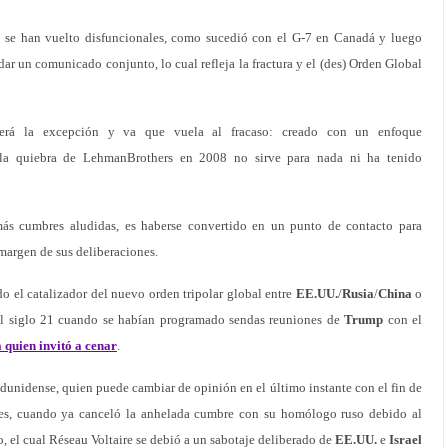
e se han vuelto disfuncionales, como sucedió con el G-7 en Canadá y luego
ar un comunicado conjunto, lo cual refleja la fractura y el (des) Orden Global
rá la excepción y va que vuela al fracaso: creado con un enfoque
e la quiebra de LehmanBrothers en 2008 no sirve para nada ni ha tenido
ás cumbres aludidas, es haberse convertido en un punto de contacto para
margen de sus deliberaciones.
o el catalizador del nuevo orden tripolar global entre
EE.UU.
/
Rusia
/
China
o
del siglo 21 cuando se habían programado sendas reuniones de
Trump
con el
a quien invitó a cenar
.
adunidense, quien puede cambiar de opinión en el último instante con el fin de
vales, cuando ya canceló la anhelada cumbre con su homólogo ruso debido al
, el cual Réseau Voltaire se debió a un sabotaje deliberado de
EE.UU.
e
Israel