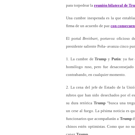
para torpedear la
reunión bilateral de Tr
Una cumbre inesperada es la que entabla
firma de un acuerdo de paz
con consecuent
El portal
Breitbart
, portavoz oficioso 
presidente saliente Peña- avanza cinco pun
1. La cumbre de
Trump
y
Putin
: ya fue
homólogo ruso, pero fue desaconsejado p
contrabando, en cualquier momento.
2. La cena del jefe de Estado de la Un
rubros que han sido desechados por el e
su dura retórica
Trump
“busca una tregu
un cese al fuego. La pésima noticia es que
funcionarios que acompañarán a
Trump
du
chinos estén optimistas. Como que no su
capaz
Trump
.