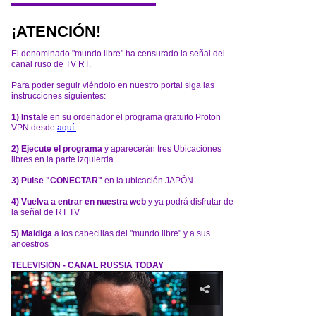
¡ATENCIÓN!
El denominado "mundo libre" ha censurado la señal del
canal ruso de TV RT.
Para poder seguir viéndolo en nuestro portal siga las
instrucciones siguientes:
1) Instale
en su ordenador el programa gratuito Proton
VPN desde
aquí:
2) Ejecute el programa
y aparecerán tres Ubicaciones
libres en la parte izquierda
3) Pulse "CONECTAR"
en la ubicación JAPÓN
4) Vuelva a entrar en nuestra web
y ya podrá disfrutar de
la señal de RT TV
5) Maldiga
a los cabecillas del "mundo libre" y a sus
ancestros
TELEVISIÓN - CANAL RUSSIA TODAY