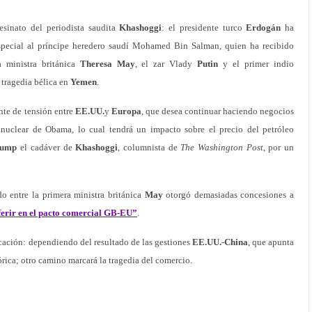
sesinato del periodista saudita
Khashoggi
: el presidente turco
Erdogán
ha
special al príncipe heredero saudí Mohamed Bin Salman, quien ha recibido
a ministra británica
Theresa
May
, el zar Vlady
Putin
y el primer indio
tragedia bélica en
Yemen
.
ente de tensión entre
EE.UU.
y
Europa
, que desea continuar haciendo negocios
 nuclear de Obama, lo cual tendrá un impacto sobre el precio del petróleo
rump
el cadáver de
Khashoggi
, columnista de
The Washington Post
, por un
do entre la primera ministra británica
May
otorgó demasiadas concesiones a
ferir en el pacto comercial GB-EU”
.
rcación: dependiendo del resultado de las gestiones
EE.UU.
-
China
, que apunta
órica; otro camino marcará la tragedia del comercio.