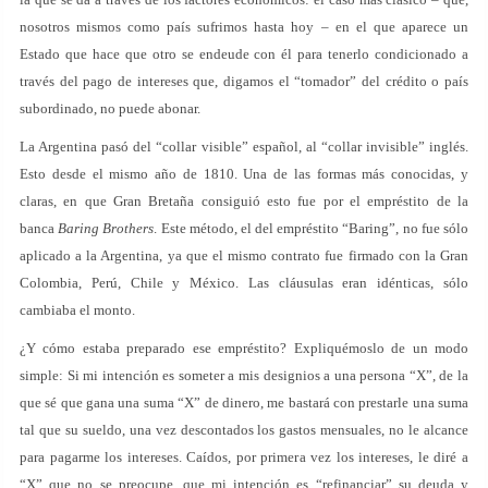
nosotros mismos como país sufrimos hasta hoy – en el que aparece un
Estado que hace que otro se endeude con él para tenerlo condicionado a
través del pago de intereses que, digamos el “tomador” del crédito o país
subordinado, no puede abonar.
La Argentina pasó del “collar visible” español, al “collar invisible” inglés.
Esto desde el mismo año de 1810. Una de las formas más conocidas, y
claras, en que Gran Bretaña consiguió esto fue por el empréstito de la
banca
Baring Brothers
. Este método, el del empréstito “Baring”, no fue sólo
aplicado a la Argentina, ya que el mismo contrato fue firmado con la Gran
Colombia, Perú, Chile y México. Las cláusulas eran idénticas, sólo
cambiaba el monto.
¿Y cómo estaba preparado ese empréstito? Expliquémoslo de un modo
simple: Si mi intención es someter a mis designios a una persona “X”, de la
que sé que gana una suma “X” de dinero, me bastará con prestarle una suma
tal que su sueldo, una vez descontados los gastos mensuales, no le alcance
para pagarme los intereses. Caídos, por primera vez los intereses, le diré a
“X” que no se preocupe, que mi intención es “refinanciar” su deuda y