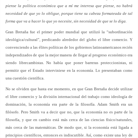
piense la política económica que a mí me interesa que piense, no habrá
necesidad de que yo lo obligue, porque tiene su cabeza formateada de tal
forma que va a hacer lo que yo necesite, sin necesidad de que se lo diga.
Gran Bretaña fue el primer poder mundial que utilizó la “subordinación
ideológica/cultural”, predicando alrededor del globo el libre comercio. Y
convenciendo a las élites políticas de los gobiernos latinoamericanos recién
independizados de que la mejor manera de llegar al progreso económico era
siendo librecambistas. No había que poner barreras proteccionistas, ni
permitir que el Estado interviniese en la economía. Lo presentaban como
una cuestión científica.
No se olviden que hasta ese momento, en que Gran Bretaña decide utilizar
el libre comercio y la división internacional del trabajo como ideología de
dominación, la economía era parte de la filosofía. Adam Smith era un
filósofo. Pero Smith va a decir que no, que la economía no es parte de la
filosofía, y que en cambio está más cerca de las ciencias físico/naturales,
más cerca de las matemáticas. De modo que, si la economía está ligada a
principios científicos, entonces es indiscutible. Así, como existe una ley de