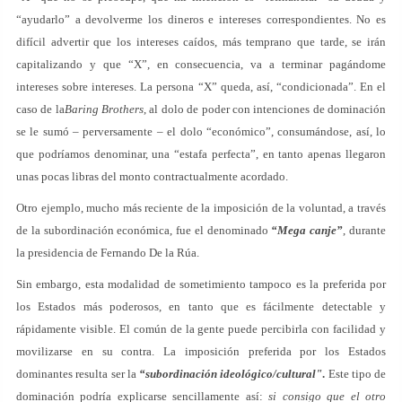
“ayudarlo” a devolverme los dineros e intereses correspondientes. No es
difícil advertir que los intereses caídos, más temprano que tarde, se irán
capitalizando y que “X”, en consecuencia, va a terminar pagándome
intereses sobre intereses. La persona “X” queda, así, “condicionada”. En el
caso de la
Baring Brothers
, al dolo de poder con intenciones de dominación
se le sumó – perversamente – el dolo “económico”, consumándose, así, lo
que podríamos denominar, una “estafa perfecta”, en tanto apenas llegaron
unas pocas libras del monto contractualmente acordado.
Otro ejemplo, mucho más reciente de la imposición de la voluntad, a través
de la subordinación económica, fue el denominado
“Mega canje”
, durante
la presidencia de Fernando De la Rúa.
Sin embargo, esta modalidad de sometimiento tampoco es la preferida por
los Estados más poderosos, en tanto que es fácilmente detectable y
rápidamente visible. El común de la gente puede percibirla con facilidad y
movilizarse en su contra. La imposición preferida por los Estados
dominantes resulta ser la
“subordinación ideológico/cultural"
.
Este tipo de
dominación podría explicarse sencillamente así:
si consigo que el otro