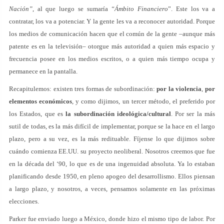
Nación”
, al que luego se sumaría
“Ámbito Financiero
”. Este los va a
contratar, los va a potenciar. Y la gente les va a reconocer autoridad. Porque
los medios de comunicación hacen que el común de la gente –aunque más
patente es en la televisión– otorgue más autoridad a quien más espacio y
frecuencia posee en los medios escritos, o a quien más tiempo ocupa y
permanece en la pantalla.
Recapitulemos: existen tres formas de subordinación:
por la violencia
,
por
elementos económicos
, y como dijimos, un tercer método, el preferido por
los Estados, que es
la subordinación ideológica/cultural
. Por ser la más
sutil de todas, es la más difícil de implementar, porque se la hace en el largo
plazo, pero a su vez, es la más redituable. Fíjense lo que dijimos sobre
cuándo comienza EE.UU. su proyecto neoliberal. Nosotros creemos que fue
en la década del ‘90, lo que es de una ingenuidad absoluta. Ya lo estaban
planificando desde 1950, en pleno apogeo del desarrollismo. Ellos piensan
a largo plazo, y nosotros, a veces, pensamos solamente en las próximas
elecciones.
Parker fue enviado luego a México, donde hizo el mismo tipo de labor. Por