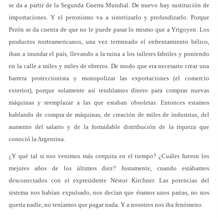
se da a partir de la Segunda Guerra Mundial. De nuevo hay sustitución de
importaciones. Y el peronismo va a sintetizarlo y profundizarlo. Porque
Perón se da cuenta de que no le puede pasar lo mismo que a Yrigoyen. Los
productos norteamericanos, una vez terminado el enfrentamiento bélico,
iban a inundar el país, llevando a la ruina a los talleres fabriles y poniendo
en la calle a miles y miles de obreros. De modo que era necesario crear una
barrera proteccionista y monopolizar las exportaciones (el comercio
exterior), porque solamente así tendríamos dinero para comprar nuevas
máquinas y reemplazar a las que estaban obsoletas. Entonces estamos
hablando de compra de máquinas, de creación de miles de industrias, del
aumento del salario y de la formidable distribución de la riqueza que
conoció la Argentina.
¿Y qué tal si nos venimos más cerquita en el tiempo? ¿Cuáles fueron los
mejores años de los últimos diez? Justamente, cuando estábamos
desconectados con el expresidente Néstor Kirchner. Las potencias del
sistema nos habían expulsado, nos decían que éramos unos parias, no nos
quería nadie, no teníamos que pagar nada. Y a nosotros nos iba fenómeno.