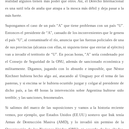
realidad algunos tienen más poder que otros. Así, el Derecho Internacional
es una sutil tela de araña que atrapa a la mosca más débil y deja pasar a la
más fuerte.
Supongamos el caso de un país “A” que tiene problemas con un país “U”.
Entonces el presidente de “A”, cansado de los inconvenientes que le genera
el país “U”, al contaminarle el río, anuncia que las fuerzas policiales de una
de sus provincias (alcanza con ellas, ni siquiera tiene que enviar al ejército)
van a invadir el territorio de “U”. En pocas horas, “A” sería condenado por
el Consejo de Seguridad de la ONU, además de sancionado económica y
militarmente. Digamos, jugando con lo absurdo e imposible, que Néstor
Kirchner hubiera hecho algo así, atacando al Uruguay por el tema de las
pasteras, y si encima se le hubiera ocurrido juzgar y colgar al presidente de
dicho país, a las 48 horas la intervención sobre Argentina hubiese sido
terrible; y las sanciones, fenomenales.
Si salimos del marco de las suposiciones y vamos a la historia reciente
vemos, por ejemplo, que Estados Unidos (EE.UU.) sostuvo que Irak tenía
Armas de Destrucción Masiva (AMD), y lo invadió sin permiso de la