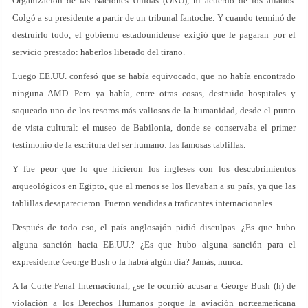
Organización de las Naciones Unidas (ONU), ni acuerdo de los aliados.
Colgó a su presidente a partir de un tribunal fantoche. Y cuando terminó de
destruirlo todo, el gobierno estadounidense exigió que le pagaran por el
servicio prestado: haberlos liberado del tirano.
Luego EE.UU. confesó que se había equivocado, que no había encontrado
ninguna AMD. Pero ya había, entre otras cosas, destruido hospitales y
saqueado uno de los tesoros más valiosos de la humanidad, desde el punto
de vista cultural: el museo de Babilonia, donde se conservaba el primer
testimonio de la escritura del ser humano: las famosas tablillas.
Y fue peor que lo que hicieron los ingleses con los descubrimientos
arqueológicos en Egipto, que al menos se los llevaban a su país, ya que las
tablillas desaparecieron. Fueron vendidas a traficantes internacionales.
Después de todo eso, el país anglosajón pidió disculpas. ¿Es que hubo
alguna sanción hacia EE.UU.? ¿Es que hubo alguna sanción para el
expresidente George Bush o la habrá algún día? Jamás, nunca.
A la Corte Penal Internacional, ¿se le ocurrió acusar a George Bush (h) de
violación a los Derechos Humanos porque la aviación norteamericana