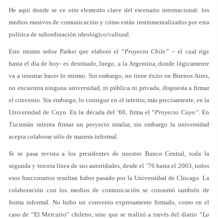
He aquí donde se ve otro elemento clave del escenario internacional: los
medios masivos de comunicación y cómo están instrumentalizados por esta
política de subordinación ideológico/cultural.
Este mismo señor Parker que elaboró el “
Proyecto Chile”
– el cual rige
hasta el día de hoy- es destinado, luego, a la Argentina, donde lógicamente
va a intentar hacer lo mismo. Sin embargo, no tiene éxito en Buenos Aires,
no encuentra ninguna universidad, ni pública ni privada, dispuesta a firmar
el convenio. Sin embargo, lo consigue en el interior, más precisamente, en la
Universidad de Cuyo. En la década del ‘60, firma el “
Proyecto Cuyo”
. En
Tucumán intenta firmar un proyecto similar, sin embargo la universidad
acepta colaborar sólo de manera informal.
Si se pasa revista a los presidentes de nuestro Banco Central, toda la
segunda y tercera línea de sus autoridades, desde el ‘76 hasta el 2003, todos
esos funcionarios resultan haber pasado por la Universidad de Chicago. La
colaboración con los medios de comunicación se consumó también de
forma informal. No hubo un convenio expresamente firmado, como en el
caso de “El Mercurio” chileno, sino que se realizó a través del diario
“La