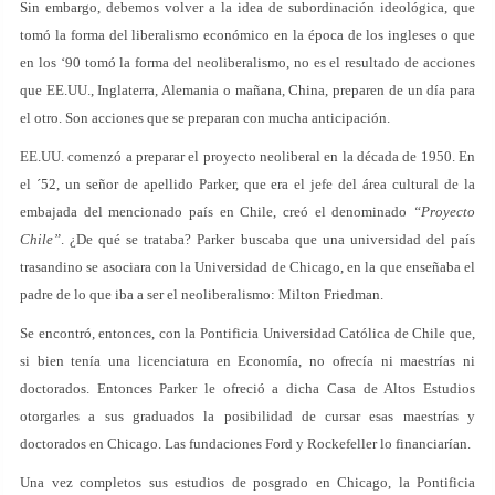
Sin embargo, debemos volver a la idea de subordinación ideológica, que
tomó la forma del liberalismo económico en la época de los ingleses o que
en los ‘90 tomó la forma del neoliberalismo, no es el resultado de acciones
que EE.UU., Inglaterra, Alemania o mañana, China, preparen de un día para
el otro. Son acciones que se preparan con mucha anticipación.
EE.UU. comenzó a preparar el proyecto neoliberal en la década de 1950. En
el ´52, un señor de apellido Parker, que era el jefe del área cultural de la
embajada del mencionado país en Chile, creó el denominado
“Proyecto
Chile”
. ¿De qué se trataba? Parker buscaba que una universidad del país
trasandino se asociara con la Universidad de Chicago, en la que enseñaba el
padre de lo que iba a ser el neoliberalismo: Milton Friedman.
Se encontró, entonces, con la Pontificia Universidad Católica de Chile que,
si bien tenía una licenciatura en Economía, no ofrecía ni maestrías ni
doctorados. Entonces Parker le ofreció a dicha Casa de Altos Estudios
otorgarles a sus graduados la posibilidad de cursar esas maestrías y
doctorados en Chicago. Las fundaciones Ford y Rockefeller lo financiarían.
Una vez completos sus estudios de posgrado en Chicago, la Pontificia