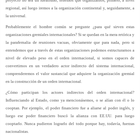
proyecto no sea un idealismo, tenemos que organizarnos, primero, a nivel
regional, así luego iremos a la organización continental y, seguidamente, a
la universal.
Probablemente el hombre común se pregunte ¿para qué sirven estas
organizaciones gremiales internacionales? Si se quedan en la mera retórica y
la parafernalia de reuniones vacuas, obviamente que para nada, pero si
entendemos que a través de estas organizaciones podemos estructurarnos a
nivel de elevado peso en el orden internacional, si somos capaces de
convertirnos en un verdadero actor indirecto del sistema internacional,
comprenderemos el valor sustancial que adquiere la organización gremial
en la construcción de un orden internacional.
¿Cómo participan los actores indirectos del orden internacional?
Influenciando al Estado, como ya mencionásemos, o se alían con él o lo
cooptan. Por ejemplo, el poder financiero fue a aliarse al poder inglés, y
luego ese poder financiero buscó la alianza con EE.UU. para luego
cooptarlo. Nunca pudieron lograrlo del todo porque hay, todavía, fuerzas
nacionalistas.