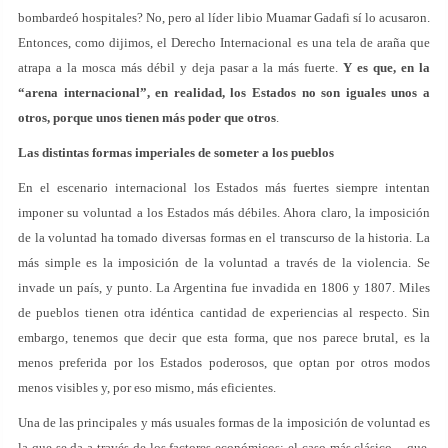
bombardeó hospitales? No, pero al líder libio Muamar Gadafi sí lo acusaron.
Entonces, como dijimos, el Derecho Internacional es una tela de araña que
atrapa a la mosca más débil y deja pasar a la más fuerte.
Y es que, en la
“arena internacional”, en realidad, los Estados no son iguales unos a
otros, porque unos tienen más poder que otros
.
Las distintas formas imperiales de someter a los pueblos
En el escenario internacional los Estados más fuertes siempre intentan
imponer su voluntad a los Estados más débiles. Ahora claro, la imposición
de la voluntad ha tomado diversas formas en el transcurso de la historia. La
más simple es la imposición de la voluntad a través de la violencia. Se
invade un país, y punto. La Argentina fue invadida en 1806 y 1807. Miles
de pueblos tienen otra idéntica cantidad de experiencias al respecto. Sin
embargo, tenemos que decir que esta forma, que nos parece brutal, es la
menos preferida por los Estados poderosos, que optan por otros modos
menos visibles y, por eso mismo, más eficientes.
Una de las principales y más usuales formas de la imposición de voluntad es
la que se da a través de los factores económicos: el caso más clásico – que,