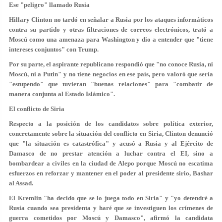
Ese "peligro" llamado Rusia
Hillary Clinton no tardó en señalar a Rusia por los ataques informáticos
contra su partido y otras filtraciones de correos electrónicos, trató a
Moscú como una amenaza para Washington y dio a entender que "tiene
intereses conjuntos" con Trump.
Por su parte, el aspirante republicano respondió que "no conoce Rusia, ni
Moscú, ni a Putin" y no tiene negocios en ese país, pero valoró que sería
"estupendo" que tuvieran "buenas relaciones" para "combatir de
manera conjunta al Estado Islámico".
El conflicto de Siria
Respecto a la posición de los candidatos sobre política exterior,
concretamente sobre la situación del conflicto en Siria, Clinton denunció
que "la situación es catastrófica" y acusó a Rusia y al Ejército de
Damasco de no prestar atención a luchar contra el EI, sino a
bombardear a civiles en la ciudad de Alepo porque Moscú no escatima
esfuerzos en reforzar y mantener en el poder al presidente sirio, Bashar
al Assad.
El Kremlin "ha decido que se lo juega todo en Siria" y "yo detendré a
Rusia cuando sea presidenta y haré que se investiguen los crímenes de
guerra cometidos por Moscú y Damasco", afirmó la candidata