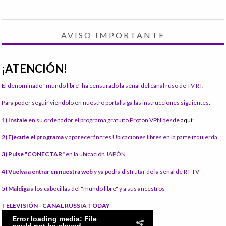
AVISO IMPORTANTE
¡ATENCIÓN!
El denominado "mundo libre" ha censurado la señal del canal ruso de TV RT.
Para poder seguir viéndolo en nuestro portal siga las instrucciones siguientes:
1) Instale
en su ordenador el programa gratuito Proton VPN desde
aquí:
2) Ejecute el programa
y aparecerán tres Ubicaciones libres en la parte izquierda
3) Pulse "CONECTAR"
en la ubicación JAPÓN
4) Vuelva a entrar en nuestra web
y ya podrá disfrutar de la señal de RT TV
5) Maldiga
a los cabecillas del "mundo libre" y a sus ancestros
TELEVISIÓN - CANAL RUSSIA TODAY