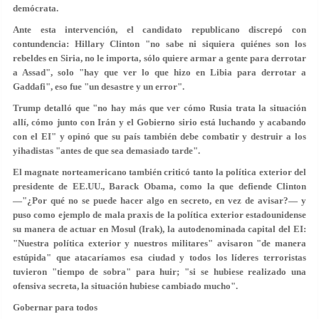
demócrata.
Ante esta intervención, el candidato republicano discrepó con
contundencia: Hillary Clinton "no sabe ni siquiera quiénes son los
rebeldes en Siria, no le importa, sólo quiere armar a gente para derrotar
a Assad", solo "hay que ver lo que hizo en Libia para derrotar a
Gaddafi", eso fue "un desastre y un error".
Trump detalló que "no hay más que ver cómo Rusia trata la situación
allí, cómo junto con Irán y el Gobierno sirio está luchando y acabando
con el EI" y opinó que su país también debe combatir y destruir a los
yihadistas "antes de que sea demasiado tarde".
El magnate norteamericano también criticó tanto la política exterior del
presidente de EE.UU., Barack Obama, como la que defiende Clinton
—"¿Por qué no se puede hacer algo en secreto, en vez de avisar?— y
puso como ejemplo de mala praxis de la política exterior estadounidense
su manera de actuar en Mosul (Irak), la autodenominada capital del EI:
"Nuestra política exterior y nuestros militares" avisaron "de manera
estúpida" que atacaríamos esa ciudad y todos los líderes terroristas
tuvieron "tiempo de sobra" para huir; "si se hubiese realizado una
ofensiva secreta, la situación hubiese cambiado mucho".
Gobernar para todos