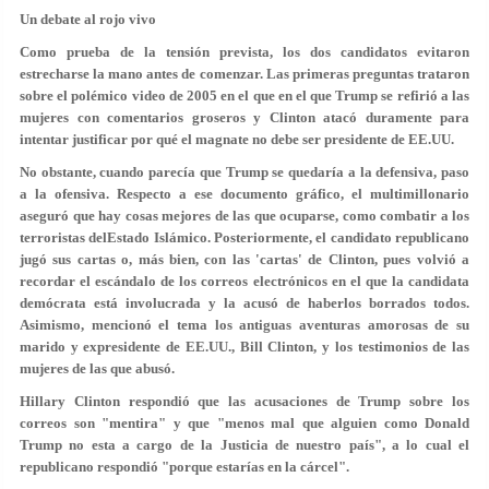
Un debate al rojo vivo
Como prueba de la tensión prevista, los dos candidatos evitaron
estrecharse la mano antes de comenzar. Las primeras preguntas trataron
sobre el polémico video de 2005 en el que en el que Trump se refirió a las
mujeres con comentarios groseros y Clinton atacó duramente para
intentar justificar por qué el magnate no debe ser presidente de EE.UU.
No obstante, cuando parecía que Trump se quedaría a la defensiva, paso
a la ofensiva. Respecto a ese documento gráfico, el multimillonario
aseguró que hay cosas mejores de las que ocuparse, como combatir a los
terroristas delEstado Islámico. Posteriormente, el candidato republicano
jugó sus cartas o, más bien, con las 'cartas' de Clinton, pues volvió a
recordar el escándalo de los correos electrónicos en el que la candidata
demócrata está involucrada y la acusó de haberlos borrados todos.
Asimismo, mencionó el tema los antiguas aventuras amorosas de su
marido y expresidente de EE.UU., Bill Clinton, y los testimonios de las
mujeres de las que abusó.
Hillary Clinton respondió que las acusaciones de Trump sobre los
correos son "mentira" y que "menos mal que alguien como Donald
Trump no esta a cargo de la Justicia de nuestro país", a lo cual el
republicano respondió "porque estarías en la cárcel".