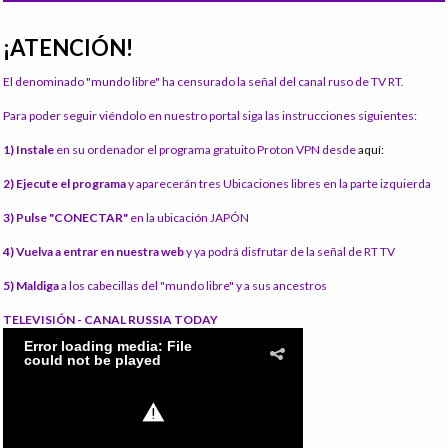
¡ATENCIÓN!
El denominado "mundo libre" ha censurado la señal del canal ruso de TV RT.
Para poder seguir viéndolo en nuestro portal siga las instrucciones siguientes:
1) Instale
en su ordenador el programa gratuito Proton VPN desde
aquí:
2) Ejecute el programa
y aparecerán tres Ubicaciones libres en la parte izquierda
3) Pulse "CONECTAR"
en la ubicación JAPÓN
4) Vuelva a entrar en nuestra web
y ya podrá disfrutar de la señal de RT TV
5) Maldiga
a los cabecillas del "mundo libre" y a sus ancestros
TELEVISIÓN - CANAL RUSSIA TODAY