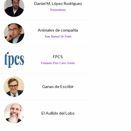
Daniel M. López Rodríguez
Posmodernia
Animales de compañía
Juan Manuel De Prada
FPCS
Fernando Pino Calvo Sotelo
Ganas de Escribir
El Aullido del Lobo