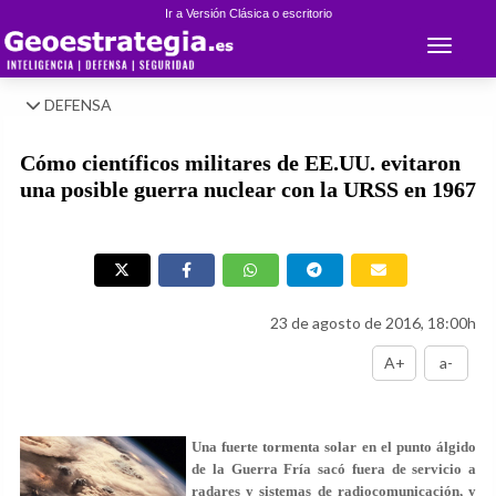
Ir a Versión Clásica o escritorio
Toggle 
DEFENSA
Cómo científicos militares de EE.UU. evitaron
una posible guerra nuclear con la URSS en 1967
23 de agosto de 2016, 18:00h
A+
a-
Una fuerte tormenta solar en el punto álgido
de la Guerra Fría sacó fuera de servicio a
radares y sistemas de radiocomunicación, y