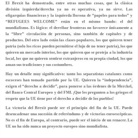
El Brexit ha demostrado, entre otras muchas cosas, que la clásica
división izquierda/derecha ya no es operativa, ya no sirve. Las
oligarquías financieras y la izquierda llorona de “papeles para todos” y
“REFUGEES WELCOME” están en el mismo bando: el del
mundialismo. Es lógico: el derribar fronteras no favorece únicamente a
la “libre” circulación de personas, sino también de capitales y de
productos. Del otro lado están las clases populares, los que quieren tener
patria (solo los ricos pueden permitirse el lujo de no tener patria), los que
quieren un mercado interior, los que quieren que se proteja a la industria
local, los que no quieren sentirse extranjeros en su propia ciudad, los que
aman sus tradiciones y sus costumbres.
Hay un detalle muy significativo: tanto los separatistas catalanes como
escoceses han tomado partido por la UE. Quieren la “independencia”,
exigen el “derecho a decidir”, para ponerse a las órdenes de la Merckel,
del Banco Central Europeo y del FMI. ¡Que les pregunten a los griegos el
respeto que la UE tiene por el derecho a decidir de los pueblos!
La victoria del Brexit puede ser el principio del fin de la UE. Puede
desencadenar una sucesión de referéndums y de victorias euroescépticas.
No es el fin de Europa, al contrario, puede ser el inicio de un renacer. La
UE no ha sido nunca un proyecto europeo sino mundialista.