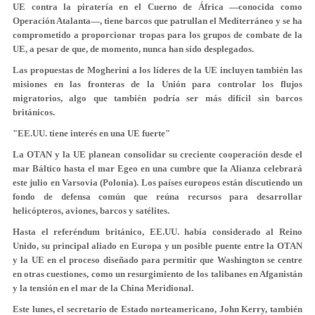
UE contra la piratería en el Cuerno de África —conocida como
Operación Atalanta—, tiene barcos que patrullan el Mediterráneo y se ha
comprometido a proporcionar tropas para los grupos de combate de la
UE, a pesar de que, de momento, nunca han sido desplegados.
Las propuestas de Mogherini a los líderes de la UE incluyen también las
misiones en las fronteras de la Unión para controlar los flujos
migratorios, algo que también podría ser más difícil sin barcos
británicos.
"EE.UU. tiene interés en una UE fuerte"
La OTAN y la UE planean consolidar su creciente cooperación desde el
mar Báltico hasta el mar Egeo en una cumbre que la Alianza celebrará
este julio en Varsovia (Polonia). Los países europeos están discutiendo un
fondo de defensa común que reúna recursos para desarrollar
helicópteros, aviones, barcos y satélites.
Hasta el referéndum británico, EE.UU. había considerado al Reino
Unido, su principal aliado en Europa y un posible puente entre la OTAN
y la UE en el proceso diseñado para permitir que Washington se centre
en otras cuestiones, como un resurgimiento de los talibanes en Afganistán
y la tensión en el mar de la China Meridional.
Este lunes, el secretario de Estado norteamericano, John Kerry, también