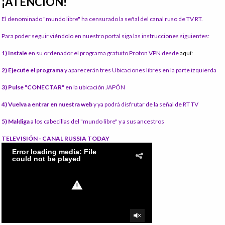
¡ATENCIÓN!
El denominado "mundo libre" ha censurado la señal del canal ruso de TV RT.
Para poder seguir viéndolo en nuestro portal siga las instrucciones siguientes:
1) Instale
en su ordenador el programa gratuito Proton VPN desde
aquí:
2) Ejecute el programa
y aparecerán tres Ubicaciones libres en la parte izquierda
3) Pulse "CONECTAR"
en la ubicación JAPÓN
4) Vuelva a entrar en nuestra web
y ya podrá disfrutar de la señal de RT TV
5) Maldiga
a los cabecillas del "mundo libre" y a sus ancestros
TELEVISIÓN - CANAL RUSSIA TODAY