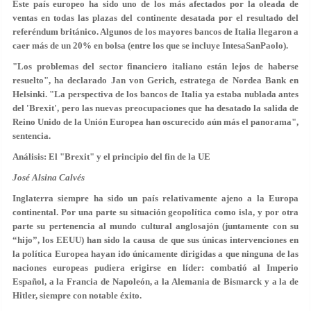
Este país europeo ha sido uno de los más afectados por la oleada de
ventas en todas las plazas del continente desatada por el resultado del
referéndum británico. Algunos de los mayores bancos de Italia llegaron a
caer más de un 20% en bolsa (entre los que se incluye IntesaSanPaolo).
"Los problemas del sector financiero italiano están lejos de haberse
resuelto", ha declarado Jan von Gerich, estratega de Nordea Bank en
Helsinki. "La perspectiva de los bancos de Italia ya estaba nublada antes
del 'Brexit', pero las nuevas preocupaciones que ha desatado la salida de
Reino Unido de la Unión Europea han oscurecido aún más el panorama",
sentencia.
Análisis: El "Brexit" y el principio del fin de la UE
José Alsina Calvés
Inglaterra siempre ha sido un país relativamente ajeno a la Europa
continental. Por una parte su situación geopolítica como isla, y por otra
parte su pertenencia al mundo cultural anglosajón (juntamente con su
“hijo”, los EEUU) han sido la causa de que sus únicas intervenciones en
la política Europea hayan ido únicamente dirigidas a que ninguna de las
naciones europeas pudiera erigirse en líder: combatió al Imperio
Español, a la Francia de Napoleón, a la Alemania de Bismarck y a la de
Hitler, siempre con notable éxito.