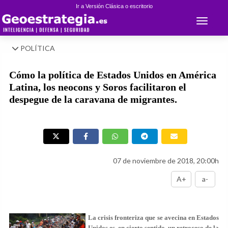
Ir a Versión Clásica o escritorio
Toggle 
POLÍTICA
Cómo la política de Estados Unidos en América
Latina, los neocons y Soros facilitaron el
despegue de la caravana de migrantes.
07 de noviembre de 2018, 20:00h
A+
a-
La crisis fronteriza que se avecina en Estados
Unidos es, en cierto sentido, un retroceso de la