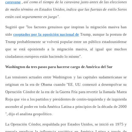
caravana
, así como el tiempo de la caravana justo antes de las elecciones
de medio término en Estados Unidos, indica que las fuerzas de estilo Soros
están casi seguramente en juego".
Sugirió que "los factores genuinos que inspiran la migración masiva han
sido
cooptados por la oposición nacional de
Trump, aunque la postura de
Trump probablemente se volverá popular entre un público estadounidense
que se está oponiendo a la migración masiva, al igual que muchos
ciudadanos europeos están haciendo lo mismo".
Washington da tres pasos para hacerse cargo de América del Sur
Las tensiones actuales entre Washington y las capitales sudamericanas se
originan en la era de Obama cuando "EE. UU. comenzó a desempolvar su
Operación Cóndor de la era de la Guerra Fría para revertir la llamada Marea
Roja que vio a los partidos y presidentes de centro-izquierda y de izquierda
ascender al poder en toda América Latina a principios de la década de 2000
", dijo el analista geopolítico.
La Operación Cóndor, respaldada por Estados Unidos, se inició en 1975 y
preveía erradicar la influencia soviética en América Latina a través de