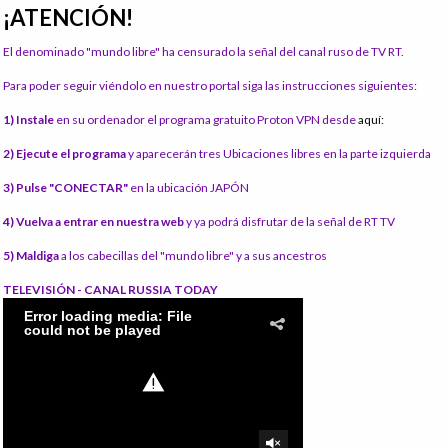
¡ATENCIÓN!
El denominado "mundo libre" ha censurado la señal del canal ruso de TV RT.
Para poder seguir viéndolo en nuestro portal siga las instrucciones siguientes:
1) Instale
en su ordenador el programa gratuito Proton VPN desde
aquí:
2) Ejecute el programa
y aparecerán tres Ubicaciones libres en la parte izquierda
3) Pulse "CONECTAR"
en la ubicación JAPÓN
4) Vuelva a entrar en nuestra web
y ya podrá disfrutar de la señal de RT TV
5) Maldiga
a los cabecillas del "mundo libre" y a sus ancestros
TELEVISIÓN - CANAL RUSSIA TODAY