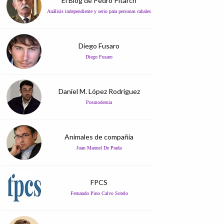
El Blog de Pedro Pitarch
Análisis independiente y serio para personas cabales
Diego Fusaro
Diego Fusaro
Daniel M. López Rodríguez
Posmodernia
Animales de compañía
Juan Manuel De Prada
FPCS
Fernando Pino Calvo Sotelo