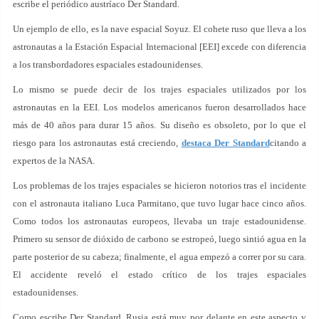
escribe el periódico austríaco Der Standard.
Un ejemplo de ello, es la nave espacial Soyuz. El cohete ruso que lleva a los
astronautas a la Estación Espacial Internacional [EEI] excede con diferencia
a los transbordadores espaciales estadounidenses.
Lo mismo se puede decir de los trajes espaciales utilizados por los
astronautas en la EEI. Los modelos americanos fueron desarrollados hace
más de 40 años para durar 15 años. Su diseño es obsoleto, por lo que el
riesgo para los astronautas está creciendo,
destaca Der Standard
citando a
expertos de la NASA.
Los problemas de los trajes espaciales se hicieron notorios tras el incidente
con el astronauta italiano Luca Parmitano, que tuvo lugar hace cinco años.
Como todos los astronautas europeos, llevaba un traje estadounidense.
Primero su sensor de dióxido de carbono se estropeó, luego sintió agua en la
parte posterior de su cabeza; finalmente, el agua empezó a correr por su cara.
El accidente reveló el estado crítico de los trajes espaciales
estadounidenses.
Como escribe Der Standard, Rusia está muy por delante en este aspecto y