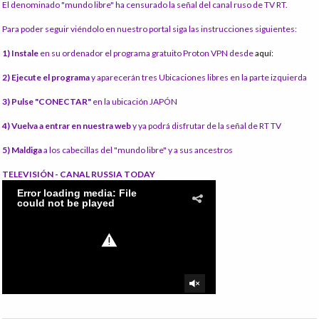
El denominado "mundo libre" ha censurado la señal del canal ruso de TV RT.
Para poder seguir viéndolo en nuestro portal siga las instrucciones siguientes:
1) Instale
en su ordenador el programa gratuito Proton VPN desde
aquí:
2) Ejecute el programa
y aparecerán tres Ubicaciones libres en la parte izquierda
3) Pulse "CONECTAR"
en la ubicación JAPÓN
4) Vuelva a entrar en nuestra web
y ya podrá disfrutar de la señal de RT TV
5) Maldiga
a los cabecillas del "mundo libre" y a sus ancestros
TELEVISIÓN - CANAL RUSSIA TODAY