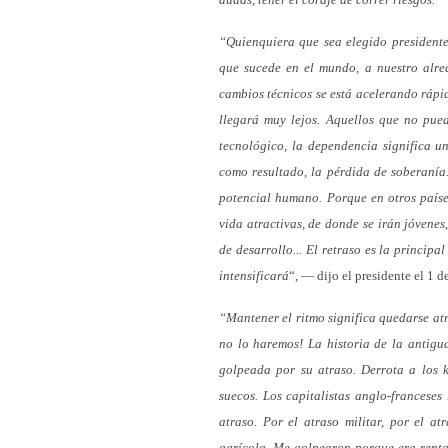
“Quienquiera que sea elegido presidente
que sucede en el mundo, a nuestro alred
cambios técnicos se está acelerando rápi
llegará muy lejos. Aquellos que no pued
tecnológico, la dependencia significa u
como resultado, la pérdida de soberanía.
potencial humano. Porque en otros paíse
vida atractivas, de donde se irán jóvenes
de desarrollo... El retraso es la princip
intensificará
“, — dijo el presidente el 1 
“Mantener el ritmo significa quedarse at
no lo haremos! La historia de la antigua
golpeada por su atraso. Derrota a los k
suecos. Los capitalistas anglo-francese
atraso. Por el atraso militar, por el atr
agrícola. Me golpearon porque era rentabl