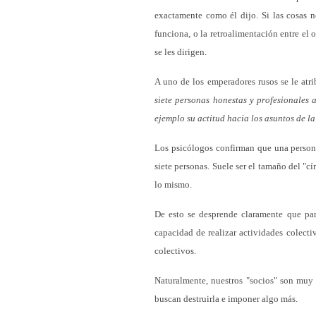
exactamente como él dijo. Si las cosas no
funciona, o la retroalimentación entre el o
se les dirigen.
A uno de los emperadores rusos se le atri
siete personas honestas y profesionales 
ejemplo su actitud hacia los asuntos de la
Los psicólogos confirman que una persona
siete personas. Suele ser el tamaño del "cí
lo mismo.
De esto se desprende claramente que para
capacidad de realizar actividades colecti
colectivos.
Naturalmente, nuestros "socios" son muy 
buscan destruirla e imponer algo más.