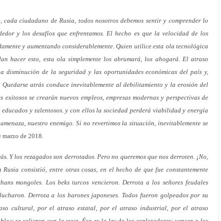
, cada ciudadano de Rusia, todos nosotros debemos sentir y comprender lo
edor y los desafíos que enfrentamos. El hecho es que la velocidad de los
damente y aumentando considerablemente. Quien utilice esta ola tecnológica
an hacer esto, esta ola simplemente los abrumará, los ahogará. El atraso
na disminución de la seguridad y las oportunidades económicas del país y,
 Quedarse atrás conduce inevitablemente al debilitamiento y la erosión del
s exitosos se crearán nuevos empleos, empresas modernas y perspectivas de
, educados y talentosos. y con ellos la sociedad perderá viabilidad y energía
al amenaza, nuestro enemigo. Si no revertimos la situación, inevitablemente se
de marzo de 2018.
rás. Y los rezagados son derrotados. Pero no queremos que nos derroten. ¡No,
 Rusia consistió, entre otras cosas, en el hecho de que fue constantemente
hans mongoles. Los beks turcos vencieron. Derrota a los señores feudales
s lucharon. Derrota a los barones japoneses. Todos fueron golpeados por su
aso cultural, por el atraso estatal, por el atraso industrial, por el atraso
e y se salieron con la suya. Ésa es la ley de los explotadores: vencer a los