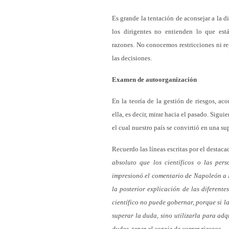
Es grande la tentación de aconsejar a la d
los dirigentes no entienden lo que est
razones. No conocemos restricciones ni r
las decisiones.
Examen de autoorganización
En la teoría de la gestión de riesgos, a
ella, es decir, mirar hacia el pasado. Siguie
el cual nuestro país se convirtió en una su
Recuerdo las líneas escritas por el desta
absoluto que los científicos o las pe
impresionó el comentario de Napoleón a Be
la posterior explicación de las diferen
científico no puede gobernar, porque si la
superar la duda, sino utilizarla para ad
dudas, tener el coraje de correr riesgos.