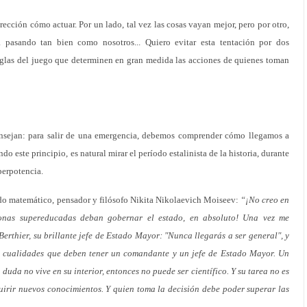
irección cómo actuar. Por un lado, tal vez las cosas vayan mejor, pero por otro,
á pasando tan bien como nosotros... Quiero evitar esta tentación por dos
eglas del juego que determinen en gran medida las acciones de quienes toman
consejan: para salir de una emergencia, debemos comprender cómo llegamos a
ndo este principio, es natural mirar el período estalinista de la historia, durante
perpotencia.
cado matemático, pensador y filósofo Nikita Nikolaevich Moiseev:
“¡No creo en
rsonas supereducadas deban gobernar el estado, en absoluto! Una vez me
rthier, su brillante jefe de Estado Mayor: "Nunca llegarás a ser general", y
tes cualidades que deben tener un comandante y un jefe de Estado Mayor. Un
 duda no vive en su interior, entonces no puede ser científico. Y su tarea no es
quirir nuevos conocimientos. Y quien toma la decisión debe poder superar las