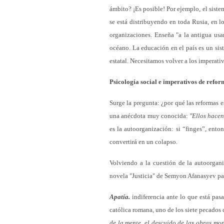
ámbito? ¡Es posible! Por ejemplo, el sist
se está distribuyendo en toda Rusia, en l
organizaciones. Enseña "a la antigua usa
océano. La educación en el país es un sist
estatal. Necesitamos volver a los imperativ
Psicología social e imperativos de refo
Surge la pregunta: ¿por qué las reformas e
una anécdota muy conocida:
"Ellos hace
es la autoorganización: si “finges”, ento
convertirá en un colapso.
Volviendo a la cuestión de la autoorgani
novela "Justicia" de Semyon Afanasyev par
Apatía.
indiferencia ante lo que está pas
católica romana, uno de los siete pecados 
de la mente, el descuido de las obras mo