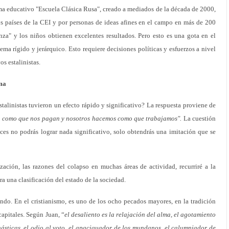
ema educativo "Escuela Clásica Rusa", creado a mediados de la década de 2000,
os países de la CEI y por personas de ideas afines en el campo en más de 200
nza" y los niños obtienen excelentes resultados. Pero esto es una gota en el
ema rígido y jerárquico. Esto requiere decisiones políticas y esfuerzos a nivel
os estalinistas.
rma
stalinistas tuvieron un efecto rápido y significativo? La respuesta proviene de
n como que nos pagan y nosotros hacemos como que trabajamos".
La cuestión
nces no podrás lograr nada significativo, solo obtendrás una imitación que se
zación, las razones del colapso en muchas áreas de actividad, recurriré a la
a una clasificación del estado de la sociedad.
ando. En el cristianismo, es uno de los ocho pecados mayores, en la tradición
capitales. Según Juan, “
el desaliento es la relajación del alma, el agotamiento
násticas, el odio al voto, el apaciguador de los mundanos, el calumniador de