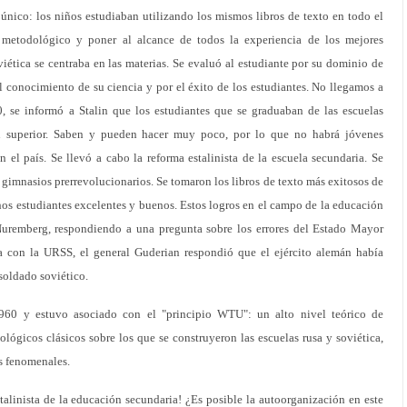
único: los niños estudiaban utilizando los mismos libros de texto en todo el
o metodológico y poner al alcance de todos la experiencia de los mejores
viética se centraba en las materias. Se evaluó al estudiante por su dominio de
el conocimiento de su ciencia y por el éxito de los estudiantes. No llegamos a
, se informó a Stalin que los estudiantes que se graduaban de las escuelas
ón superior. Saben y pueden hacer muy poco, por lo que no habrá jóvenes
n el país. Se llevó a cabo la reforma estalinista de la escuela secundaria. Se
 gimnasios prerrevolucionarios. Se tomaron los libros de texto más exitosos de
s estudiantes excelentes y buenos. Estos logros en el campo de la educación
uremberg, respondiendo a una pregunta sobre los errores del Estado Mayor
 con la URSS, el general Guderian respondió que el ejército alemán había
soldado soviético.
60 y estuvo asociado con el "principio WTU": un alto nivel teórico de
lógicos clásicos sobre los que se construyeron las escuelas rusa y soviética,
s fenomenales.
alinista de la educación secundaria! ¿Es posible la autoorganización en este