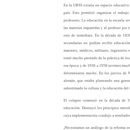
En la URSS existía un espacio educativo 
país. Esto permitió organizar el trabaj
profesores. La educación en la escuela so
las materias impartidas y al profesor por 
esto de inmediato. En la década de 1930
secundarias no podían recibir educaci
maestros, médicos, militares, ingenieros e
tomó mucho prestado de la práctica de los
esa época y de 1936 a 1958 tuvimos mucho
determinaron mucho. En los juicios de N
alemán, que estaba planeando una guerra
subestimado la cultura y la educación del 
El colapso comenzó en la década de 19
educación. Destruyó los principios metodo
cuya implementación condujo a resultado
¡Necesitamos un análogo de la reforma est