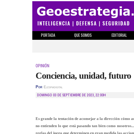
PORTADA
QUE SOMOS
EDITORIAL
OPINIÓN
Conciencia, unidad, futuro
Por
Elespiadigital
DOMINGO 03 DE SEPTIEMBRE DE 2023
,
22:00H
Es grande la tentación de aconsejar a la dirección cómo act
no entienden lo que está pasando tan bien como nosotros..
reglas del juego que determinen en gran medida las accion