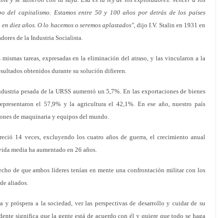
bo del capitalismo. Estamos entre 50 y 100 años por detrás de los países
 en diez años. O lo hacemos o seremos aplastados"
, dijo I.V. Stalin en 1931 en
ores de la Industria Socialista.
 mismas tareas, expresadas en la eliminación del atraso, y las vincularon a la
esultados obtenidos durante su solución difieren.
industria pesada de la URSS aumentó un 5,7%. En las exportaciones de bienes
representaron el 57,9% y la agricultura el 42,1%. En ese año, nuestro país
ciones de maquinaria y equipos del mundo.
eció 14 veces, excluyendo los cuatro años de guerra, el crecimiento anual
vida media ha aumentado en 26 años.
hecho de que ambos líderes tenían en mente una confrontación militar con los
 de aliados.
 y próspera a la sociedad, ver las perspectivas de desarrollo y cuidar de su
idente significa que la gente está de acuerdo con él y quiere que todo se haga