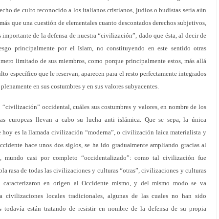
echo de culto reconocido a los italianos cristianos, judíos o budistas sería aún
e, más que una cuestión de elementales cuanto descontados derechos subjetivos,
importante de la defensa de nuestra “civilización”, dado que ésta, al decir de
riesgo principalmente por el Islam, no constituyendo en este sentido otras
número limitado de sus miembros, como porque principalmente estos, más allá
ulto específico que le reservan, aparecen para el resto perfectamente integrados
 plenamente en sus costumbres y en sus valores subyacentes.
a “civilización” occidental, cuáles sus costumbres y valores, en nombre de los
rias europeas llevan a cabo su lucha anti islámica. Que se sepa, la única
 hoy es la llamada civilización “moderna”, o civilización laica materialista y
ccidente hace unos dos siglos, se ha ido gradualmente ampliando gracias al
, mundo casi por completo “occidentalizado”: como tal civilización fue
a rasa de todas las civilizaciones y culturas “otras”, civilizaciones y culturas
ue caracterizaron en origen al Occidente mismo, y del mismo modo se va
 civilizaciones locales tradicionales, algunas de las cuales no han sido
s todavía están tratando de resistir en nombre de la defensa de su propia