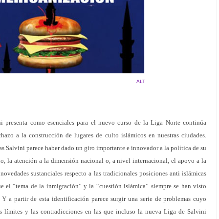
ALT
ni presenta como esenciales para el nuevo curso de la Liga Norte continúa
chazo a la construcción de lugares de culto islámicos en nuestras ciudades.
s Salvini parece haber dado un giro importante e innovador a la política de su
no, la atención a la dimensión nacional o, a nivel internacional, el apoyo a la
novedades sustanciales respecto a las tradicionales posiciones anti islámicas
ue el “tema de la inmigración” y la “cuestión islámica” siempre se han visto
 a partir de esta identificación parece surgir una serie de problemas cuyo
os límites y las contradicciones en las que incluso la nueva Liga de Salvini