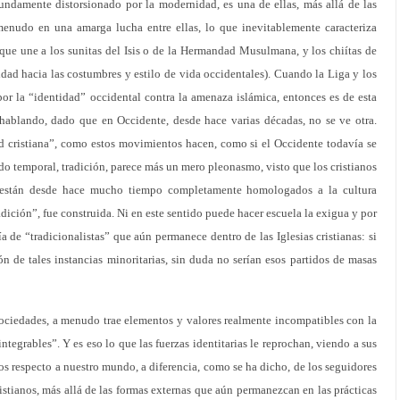
undamente distorsionado por la modernidad, es una de ellas, más allá de las
a menudo en una amarga lucha entre ellas, lo que inevitablemente caracteriza
 que une a los sunitas del Isis o de la Hermandad Musulmana, y los chiítas de
lidad hacia las costumbres y estilo de vida occidentales). Cuando la Liga y los
por la “identidad” occidental contra la amenaza islámica, entonces es de esta
hablando, dado que en Occidente, desde hace varias décadas, no se ve otra.
ad cristiana”, como estos movimientos hacen, como si el Occidente todavía se
tido temporal, tradición, parece más un mero pleonasmo, visto que los cristianos
as están desde hace mucho tiempo completamente homologados a la cultura
dición”, fue construida. Ni en este sentido puede hacer escuela la exigua y por
 de “tradicionalistas” que aún permanece dentro de las Iglesias cristianas: si
ión de tales instancias minoritarias, sin duda no serían esos partidos de masas
sociedades, a menudo trae elementos y valores realmente incompatibles con la
ntegrables”. Y es eso lo que las fuerzas identitarias le reprochan, viendo a sus
 respecto a nuestro mundo, a diferencia, como se ha dicho, de los seguidores
cristianos, más allá de las formas externas que aún permanezcan en las prácticas