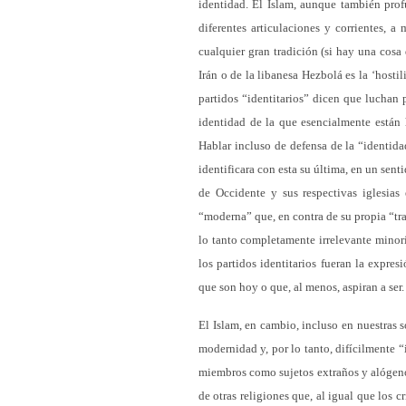
identidad. El Islam, aunque también prof
diferentes articulaciones y corrientes, 
cualquier gran tradición (si hay una cosa
Irán o de la libanesa Hezbolá es la ‘hosti
partidos “identitarios” dicen que luchan 
identidad de la que esencialmente están 
Hablar incluso de defensa de la “identid
identificara con esta su última, en un sen
de Occidente y sus respectivas iglesi
“moderna” que, en contra de su propia “tra
lo tanto completamente irrelevante minoría
los partidos identitarios fueran la expres
que son hoy o que, al menos, aspiran a ser.
El Islam, en cambio, incluso en nuestras 
modernidad y, por lo tanto, difícilmente “i
miembros como sujetos extraños y alógenos
de otras religiones que, al igual que los 