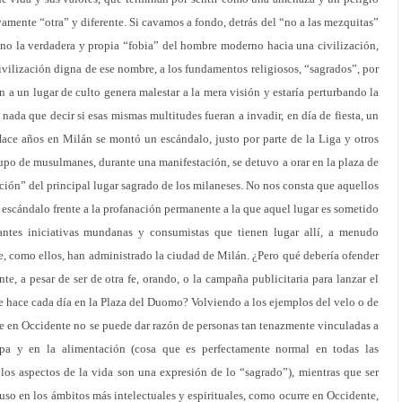
amente “otra” y diferente. Si cavamos a fondo, detrás del “no a las mezquitas”
 no la verdadera y propia “fobia” del hombre moderno hacia una civilización,
ivilización digna de ese nombre, a los fundamentos religiosos, “sagrados”, por
 a un lugar de culto genera malestar a la mera visión y estaría perturbando la
 nada que decir si esas mismas multitudes fueran a invadir, en día de fiesta, un
Hace años en Milán se montó un escándalo, justo por parte de la Liga y otros
rupo de musulmanes, durante una manifestación, se detuvo a orar en la plaza de
ación” del principal lugar sagrado de los milaneses. No nos consta que aquellos
scándalo frente a la profanación permanente a la que aquel lugar es sometido
antes iniciativas mundanas y consumistas que tienen lugar allí, a menudo
, como ellos, han administrado la ciudad de Milán. ¿Pero qué debería ofender
nte, a pesar de ser de otra fe, orando, o la campaña publicitaria para lanzar el
 hace cada día en la Plaza del Duomo? Volviendo a los ejemplos del velo o de
e en Occidente no se puede dar razón de personas tan tenazmente vinculadas a
ropa y en la alimentación (cosa que es perfectamente normal en todas las
 los aspectos de la vida son una expresión de lo “sagrado”), mientras que ser
uso en los ámbitos más intelectuales y espirituales, como ocurre en Occidente,