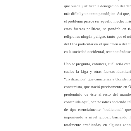
que pueda justificar la denegación del der
más difícil y un tanto paradójico. Así qu
el problema parece ser aquello mucho más 
estas fuerzas políticas, se pondría en 
religiones ningún peligro, tanto por el 
del Dios particular en el que creen o del c
en la sociedad occidental, reconociéndose
Uno se pregunta, entonces, cuál sería est
cuales la Liga y otras fuerzas identita
“civilización” que caracteriza a Occidente
consumista, que nació precisamente en O
predominio de éste al resto del mundo
construida aquí, con nosotros haciendo tabl
de tipo esencialmente “tradicional” q
imponiendo a nivel global, barriendo la
totalmente erradicadas, en algunas zona