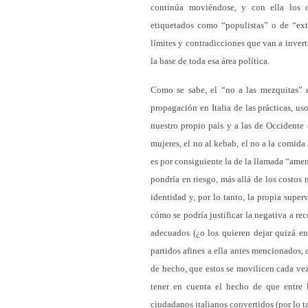
continúa moviéndose, y con ella los d
etiquetados como “populistas” o de “ext
límites y contradicciones que van a invert
la base de toda esa área política.
Como se sabe, el “no a las mezquitas” e
propagación en Italia de las prácticas, us
nuestro propio país y a las de Occidente 
mujeres, el no al kebab, el no a la comida
es por consiguiente la de la llamada “amen
pondría en riesgo, más allá de los costos 
identidad y, por lo tanto, la propia superv
cómo se podría justificar la negativa a re
adecuados (¿o los quieren dejar quizá en
partidos afines a ella antes mencionados, 
de hecho, que estos se movilicen cada vez
tener en cuenta el hecho de que entre
ciudadanos italianos convertidos (por lo t