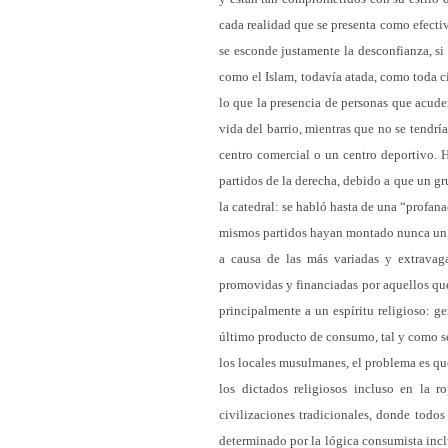
cada realidad que se presenta como efectiv
se esconde justamente la desconfianza, si
como el Islam, todavía atada, como toda c
lo que la presencia de personas que acuden
vida del barrio, mientras que no se tendría
centro comercial o un centro deportivo. 
partidos de la derecha, debido a que un g
la catedral: se habló hasta de una “profan
mismos partidos hayan montado nunca un e
a causa de las más variadas y extravag
promovidas y financiadas por aquellos que
principalmente a un espíritu religioso: ge
último producto de consumo, tal y como se
los locales musulmanes, el problema es qu
los dictados religiosos incluso en la 
civilizaciones tradicionales, donde todos
determinado por la lógica consumista incl