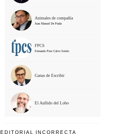
Animales de compañía
Juan Manuel De Prada
FPCS
Fernando Pino Calvo Sotelo
Ganas de Escribir
El Aullido del Lobo
EDITORIAL INCORRECTA