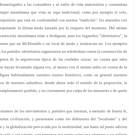
 homologados a las costumbres y al estilo de vida materialista y consumista
a mujer musulmana que viste su ropa tradicional, como por ejemplo el velo,
 repulsión que está en conformidad con nuestra “tradición”, los atuendos con
 respetando la última moda lanzada por la etiqueta del momento. Del mismo
rnicería musulmana irían a desfigurar, para los lugareños “identitarios”, la
ientras que un McDonalds o un local de moda y tendencias no. Los ejemplos
, los partidos identitarios organizaron un referéndum contra la construcción de
ptura de la arquitectura típica de las ciudades suizas: no consta que tales
 se hayan levantado alguna vez, al menos con el mismo ardor, en contra de la
figura habitualmente nuestros centros históricos, como en general nuestros
uos de nuestros suburbios, donde ahora todo el sentido de la proporción, la
 completamente perdido, y no ciertamente por culpa de los minaretes o de quién
entantes de los movimientos y partidos que intentan, a menudo de buena fe,
uestra civilización, y presentarse como los defensores del “localismo” y del
 y la globalización provocada por la modernidad, son hasta tal punto adictos
de vida y sus valores, que terminan por sentir como una amenaza y un peligro