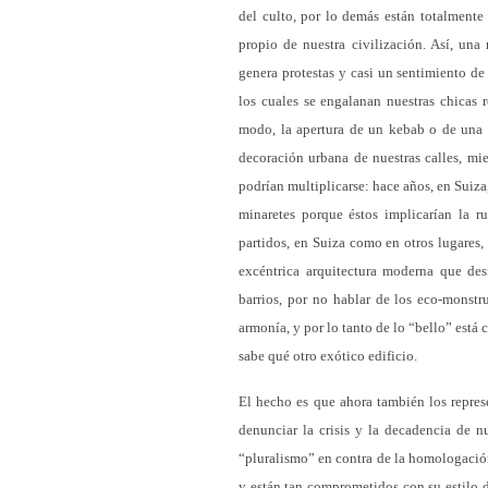
del culto, por lo demás están totalmente
propio de nuestra civilización. Así, un
genera protestas y casi un sentimiento de
los cuales se engalanan nuestras chicas
modo, la apertura de un kebab o de una ca
decoración urbana de nuestras calles, m
podrían multiplicarse: hace años, en Suiza
minaretes porque éstos implicarían la ru
partidos, en Suiza como en otros lugares,
excéntrica arquitectura moderna que des
barrios, por no hablar de los eco-monstr
armonía, y por lo tanto de lo “bello” está
sabe qué otro exótico edificio.
El hecho es que ahora también los repres
denunciar la crisis y la decadencia de n
“pluralismo” en contra de la homologación
y están tan comprometidos con su estilo 