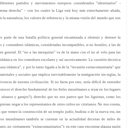
iferentes partidos y movimientos europeos considerados “identitarios” -
rema derecha” – con los cuales la Liga está hoy más estrechamente aliada,
ir la naturaleza, los valores de referencia y la misma visión del mundo que son
s parte de una batalla política general encaminada a obstruir y detener la
os y costumbres islámicas, consideradas incompatibles, si no hostiles, a las de
en general. El “no a las mezquitas” va de la mano con el no al velo para las
 islámica en los comedores escolares y así sucesivamente. La cuestión decisiva
aza islámica”, y por lo tanto ligada a la de la “invasión extracomunitaria” que
materiales y sociales que implica inevitablemente la inmigración sin reglas, la
ivencia de nuestra civilización. Si no fuera por esto, sería difícil de entender
conocer el derecho fundamental de los fieles musulmanes a rezar en los lugares
 sótanos y garajes?), derecho que no nos parece que los liguistas, como los
quieran negar a los representantes de otros cultos no cristianos. No nos consta,
 que temen la construcción de un templo judío, budista o de la nueva era, sin
 los musulmanes también se cuentan en la actualidad decenas de miles de
anto, no ciertamente “extracomunitarios”): en este caso encontrar alguna razón