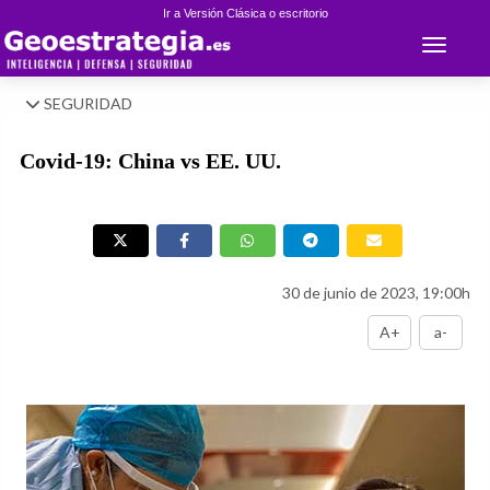
Ir a Versión Clásica o escritorio
Toggle 
SEGURIDAD
Covid-19: China vs EE. UU.
30 de junio de 2023, 19:00h
A+
a-