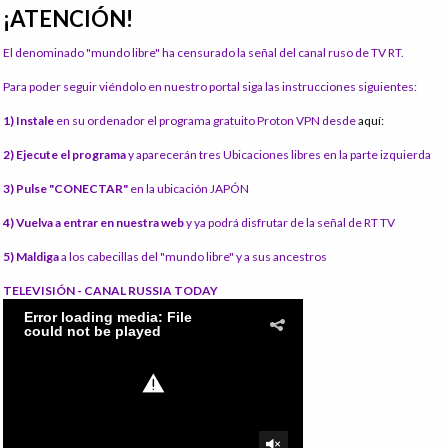
¡ATENCIÓN!
El denominado "mundo libre" ha censurado la señal del canal ruso de TV RT.
Para poder seguir viéndolo en nuestro portal siga las instrucciones siguientes:
1) Instale
en su ordenador el programa gratuito Proton VPN desde
aquí:
2) Ejecute el programa
y aparecerán tres Ubicaciones libres en la parte izquierda
3) Pulse "CONECTAR"
en la ubicación JAPÓN
4) Vuelva a entrar en nuestra web
y ya podrá disfrutar de la señal de RT TV
5) Maldiga
a los cabecillas del "mundo libre" y a sus ancestros
TELEVISIÓN - CANAL RUSSIA TODAY