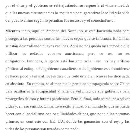
por el virus y el gobierno se está ajustando. su respuesta al virus a medida
que las nuevas circunstancias lo requieran para garantizar la salud y la vida
del pueblo chino según lo permitan los recursos y el conocimiento.
Mientras tanto, aquí en América del Norte, no se está haciendo nada para
proteger a las personas contra las nuevas cepas que se informan. En China,
se están desarrollando nuevas vacunas. Aquí no nos queda más remedio que
utilizar las nefastas vacunas americanas, pero su uso no es
obligatorio. Entonces, la gente está bastante sola. Pero no hay críticas
públicas al enfoque del gobierno canadiense o del gobierno estadounidense
de hacer poco y tan mal. Se les dice que todo está bien o no se les dice nada
en absoluto. En cambio, se alimenta a la gente con propaganda sobre China
para ocultarles la incapacidad y falta de voluntad de sus gobiernos para
protegerlos de esta y futuras pandemias. Pero al final, todo se reduce a salvar
vidas y, en ese sentido, China tuvo éxito y mostró al mundo lo que se puede
hacer con el socialismo con peculiaridades chinas, que pone a las personas
primero, en contraste con EE. UU., donde las ganancias son el rey. y las
vidas de las personas son tratadas como nada.