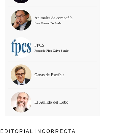
Animales de compañía
Juan Manuel De Prada
FPCS
Fernando Pino Calvo Sotelo
Ganas de Escribir
El Aullido del Lobo
EDITORIAL INCORRECTA