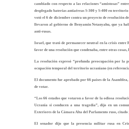
cambiado con respecto a las relaciones “amistosas” entre
desplegado baterías antiaéreas S-300 y S-400 en territorio s
votó el 6 de diciembre contra un proyecto de resolución 
llevaron al gobierno de Benyamin Netanyahu, que ya habí
anti-rusas.
Israel, que trató de permanecer neutral en la crisis entre
favor de una resolución que condenaba, entre otras cosas, 
La resolución expresó “profunda preocupación por la p
ocupación temporal del territorio ucraniano (en referencia
El documento fue aprobado por 66 países de la Asamblea, m
de votar.
“Los 66 estados que votaron a favor de la odiosa resoluci
Ucrania si conducen a una tragedia”, dijo en un comun
Exteriores de la Cámara Alta del Parlamento ruso, citado
El senador dijo que la presencia militar rusa en Cri