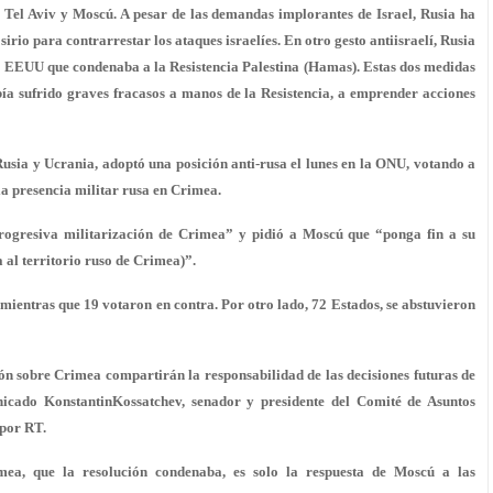
 Tel Aviv y Moscú. A pesar de las demandas implorantes de Israel, Rusia ha
irio para contrarrestar los ataques israelíes. En otro gesto antiisraelí, Rusia
de EEUU que condenaba a la Resistencia Palestina (Hamas). Estas dos medidas
a sufrido graves fracasos a manos de la Resistencia, a emprender acciones
 Rusia y Ucrania, adoptó una posición anti-rusa el lunes en la ONU, votando a
la presencia militar rusa en Crimea.
rogresiva militarización de Crimea” y pidió a Moscú que “ponga fin a su
 al territorio ruso de Crimea)”.
ientras que 19 votaron en contra. Por otro lado, 72 Estados, se abstuvieron
ón sobre Crimea compartirán la responsabilidad de las decisiones futuras de
icado KonstantinKossatchev, senador y presidente del Comité de Asuntos
 por RT.
mea, que la resolución condenaba, es solo la respuesta de Moscú a las