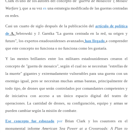
Clark es uno de los autores del concepto de "
guerra de mosaicos
" (
Mosaic
Warfare
), que a su vez
es
una estrategia modificada de las guerras centradas
en redes.
Casi un cuarto de siglo después de la publicación del
artículo de política
de
A.
Sebrowski y J. Garstka "La guerra centrada en la red, su origen y
futuro", los expertos estadounidenses avanzados
han llegado
a comprender
que este concepto no funciona o no funciona como les gustaría.
Y las mentes brillantes entre los militares estadounidenses crearon el
concepto de "guerra de mosaico", según el cual no se necesitan "estrellas de
la muerte" gigantes y extremadamente vulnerables para una guerra con un
enemigo igual, pero se necesitan muchas armas baratas, principalmente de
todo tipo, de drones que serán controlados por comandantes competentes y
de iniciativa con acceso a un único espacio digital del teatro de
operaciones. La cantidad de drones, su configuración, equipo y armas se
pueden cambiar según la misión de combate.
Ese concepto fue esbozado
por
Brian Clark y los coautores en el
monumental informe
American Sea Power at a Crossroads: A Plan to