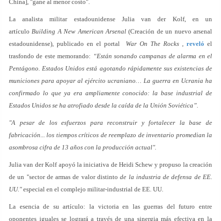
China], "gane al menor costo".
La analista militar estadounidense Julia van der Kolf, en un
artículo
Building A New American Arsenal
(Creación de un nuevo arsenal
estadounidense), publicado en el portal
War On The Rocks
,
reveló
el
trasfondo de este memorando:
“Están sonando campanas de alarma en el
Pentágono. Estados Unidos está agotando rápidamente sus existencias de
municiones para apoyar al ejército ucraniano… La guerra en Ucrania ha
confirmado lo que ya era ampliamente conocido: la base industrial de
Estados Unidos se ha atrofiado desde la caída de la Unión Soviética”.
"A pesar de los esfuerzos para reconstruir y fortalecer la base de
fabricación... los tiempos críticos de reemplazo de inventario promedian la
asombrosa cifra de 13 años con la producción actual".
Julia van der Kolf apoyó la iniciativa de Heidi Schew y propuso la creación
de un "sector de armas de valor distinto
de la industria de defensa de EE.
UU."
especial en el complejo militar-industrial de EE. UU.
La esencia de su artículo: la victoria en las guerras del futuro entre
oponentes iguales se logrará a través de una sinergia más efectiva en la