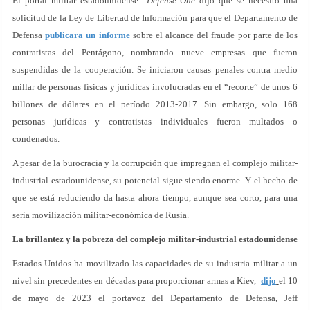
El portal militar estadounidense
Defense One
dijo que se necesitó una
solicitud de la Ley de Libertad de Información para que el Departamento de
Defensa
publicara un informe
sobre el alcance del fraude por parte de los
contratistas del Pentágono, nombrando nueve empresas que fueron
suspendidas de la cooperación. Se iniciaron causas penales contra medio
millar de personas físicas y jurídicas involucradas en el “recorte” de unos 6
billones de dólares en el período 2013-2017. Sin embargo, solo 168
personas jurídicas y contratistas individuales fueron multados o
condenados.
A pesar de la burocracia y la corrupción que impregnan el complejo militar-
industrial estadounidense, su potencial sigue siendo enorme. Y el hecho de
que se está reduciendo da hasta ahora tiempo, aunque sea corto, para una
seria movilización militar-económica de Rusia.
La brillantez y la pobreza del complejo militar-industrial estadounidense
Estados Unidos ha movilizado las capacidades de su industria militar a un
nivel sin precedentes en décadas para proporcionar armas a Kiev,
dijo
el 10
de mayo de 2023 el portavoz del Departamento de Defensa, Jeff