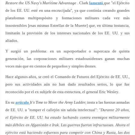
Restore the US Navy's Maritime Advantage
. Clark
lamentó
que "el Ejército
de los EE. UU. esté en una encrucijada", ya que continúa creando grandes
plataformas multipropósito y formaciones militares cada vez más
insostenibles [esas mismas Estrellas de la Muerte] que, en última instancia,
limitarán la provisión de los intereses nacionales de los EE. UU. y sus
aliados.
Y surgió un problema: en un superportador o supercaza de quinta
generación, las corporaciones militares estadounidenses ganan muchas
veces más que en cientos de pequeños y simples drones.
Hace algunos años, se creó el Comando de Futuros del Ejército de EE. UU
.,
pero sus actividades aún no han dado resultados serios, lo que fue
reconocido por el ex subjefe de esta estructura, el general Eric Wesley.
En su
artículo
It's Time to Move the Army Ladder,
insta a las fuerzas armadas
de EE. UU. a "romper el callejón sin salida intelectual": "
Durante 20 años,
el Ejército de EE. UU. ha estado luchando contra enemigos militarmente
más débiles en Afganistán e Irak. Las guerras fueron infructuosas. Ahora el
ejército está haciendo esfuerzos para competir con China y Rusia, las dos