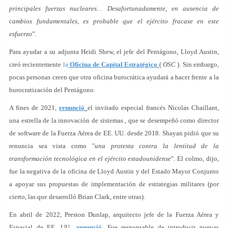
principales fuerzas nucleares… Desafortunadamente, en ausencia de
cambios fundamentales, es probable que el ejército fracase en este
esfuerzo
”.
Para ayudar a su adjunta Heidi Shew, el jefe del Pentágono, Lloyd Austin,
creó recientemente
la
Oficina de Capital Estratégico
(
OSC
). Sin embargo,
pocas personas creen que otra oficina burocrática ayudará a hacer frente a la
burocratización del Pentágono.
A fines de 2021,
renunció
el invitado especial francés Nicolas Chaillant,
una estrella de la innovación de sistemas , que se desempeñó como director
de software de la Fuerza Aérea de EE. UU. desde 2018. Shayan pidió que su
renuncia sea vista como "
una protesta contra la lentitud de la
transformación tecnológica en el ejército estadounidense
". El colmo, dijo,
fue la negativa de la oficina de Lloyd Austin y del Estado Mayor Conjunto
a apoyar sus propuestas de implementación de estrategias militares (por
cierto, las que desarrolló Brian Clark, entre otras).
En abril de 2022, Preston Dunlap, arquitecto jefe de la Fuerza Aérea y
Espacial de EE. UU.,
renunció
.
Fue responsable de introducir nuevas