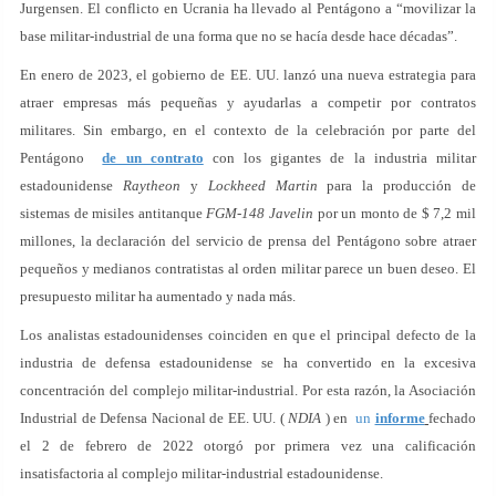
Jurgensen. El conflicto en Ucrania ha llevado al Pentágono a “movilizar la
base militar-industrial de una forma que no se hacía desde hace décadas”.
En enero de 2023, el gobierno de EE. UU. lanzó una nueva estrategia para
atraer empresas más pequeñas y ayudarlas a competir por contratos
militares. Sin embargo, en el contexto de la celebración por parte del
Pentágono
de un contrato
con los gigantes de la industria militar
estadounidense
Raytheon
y
Lockheed Martin
para la producción de
sistemas de misiles antitanque
FGM-148 Javelin
por un monto de $ 7,2 mil
millones, la declaración del servicio de prensa del Pentágono sobre atraer
pequeños y medianos contratistas al orden militar parece un buen deseo. El
presupuesto militar ha aumentado y nada más.
Los analistas estadounidenses coinciden en que el principal defecto de la
industria de defensa estadounidense se ha convertido en la excesiva
concentración del complejo militar-industrial. Por esta razón, la Asociación
Industrial de Defensa Nacional de EE. UU. (
NDIA
) en
un
informe
fechado
el 2 de febrero de 2022 otorgó por primera vez una calificación
insatisfactoria al complejo militar-industrial estadounidense.