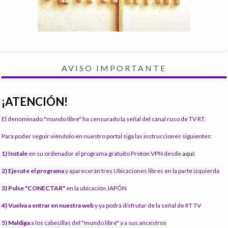
AVISO IMPORTANTE
¡ATENCIÓN!
El denominado "mundo libre" ha censurado la señal del canal ruso de TV RT.
Para poder seguir viéndolo en nuestro portal siga las instrucciones siguientes:
1) Instale
en su ordenador el programa gratuito Proton VPN desde
aquí:
2) Ejecute el programa
y aparecerán tres Ubicaciones libres en la parte izquierda
3) Pulse "CONECTAR"
en la ubicación JAPÓN
4) Vuelva a entrar en nuestra web
y ya podrá disfrutar de la señal de RT TV
5) Maldiga
a los cabecillas del "mundo libre" y a sus ancestros