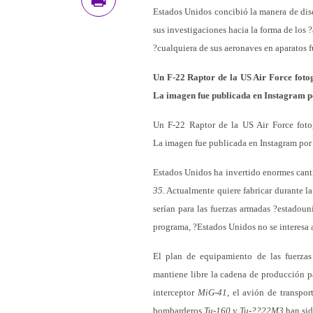
Estados Unidos concibió la manera de dise
sus investigaciones hacia la forma de los 
?cualquiera de sus aeronaves en aparatos f
Un F-22 Raptor de la US Air Force fotogr
La imagen fue publicada en Instagram po
Un F-22 Raptor de la US Air Force fotogr
La imagen fue publicada en Instagram por 
Estados Unidos ha invertido enormes canti
35
. Actualmente quiere fabricar durante 
serían para las fuerzas armadas ?estadoun
programa, ?Estados Unidos no se interesa a
El plan de equipamiento de las fuerzas
mantiene libre la cadena de producción p
interceptor
MiG-41
, el avión de transpo
bombarderos
Tu-160
y
Tu-??22M3
han sid