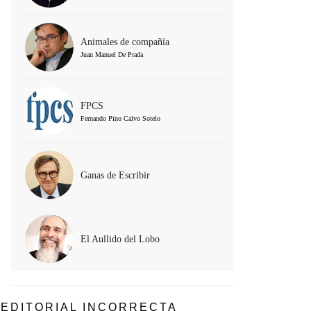
Animales de compañía
Juan Manuel De Prada
FPCS
Fernando Pino Calvo Sotelo
Ganas de Escribir
El Aullido del Lobo
EDITORIAL INCORRECTA