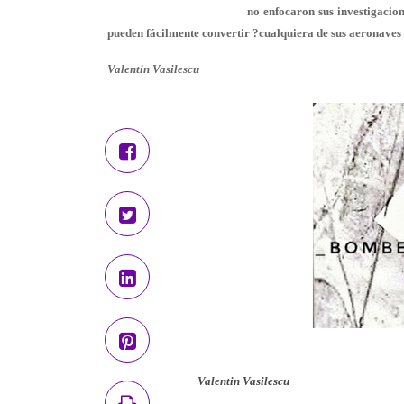
no enfocaron sus investigacion
pueden fácilmente convertir ?cualquiera de sus aeronaves 
Valentin Vasilescu
Valentin Vasilescu