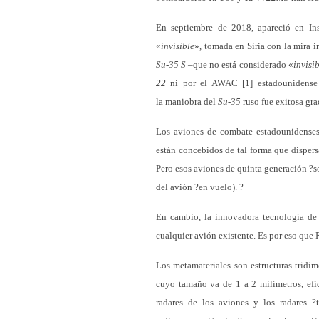
En septiembre de 2018, apareció en In
«
invisible
», tomada en Siria con la mira i
Su-35 S
–que no está considerado «
invisi
22
ni por el AWAC [1] estadounidense qu
la maniobra del
Su-35
ruso fue exitosa gra
Los aviones de combate estadounidense
están concebidos de tal forma que dispers
Pero esos aviones de quinta generación ?s
del avión ?en vuelo). ?
En cambio, la innovadora tecnología de 
cualquier avión existente. Es por eso que 
Los metamateriales son estructuras tridim
cuyo tamaño va de 1 a 2 milímetros, efic
radares de los aviones y los radares ?t