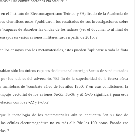
cas ni las comunicaciones vía satélite. ?
on en el Instituto de Electromagnetismo Teórico y ?Aplicado de la Academia de
es científicos rusos ?publicaron los resultados de sus investigaciones sobre
s ?capaces de absorber las ondas de los radares (ver el documento al final de
ensayos en varios aviones militares rusos a partir de 2015. ?
en los ensayos con los metamateriales, estos pueden ?aplicarse a toda la flota
habían sido los únicos capaces de detectar al enemigo ?antes de ser detectados
 por los radares del adversario. ?El fin de la superioridad de la fuerza aérea
s maniobras de ?combate aéreo de los años 1950. Y en esas condiciones, la
empuje vectorial de los aviones
Su-35
,
Su-30
y
MiG-35
significará para esos
relación con los
F-22
y
F-35
.?
que la tecnología de los metamateriales aún se encuentra ?en su fase de
 las células electromagnética no va más allá ?de las 100 horas. Pasado ese
las. ?