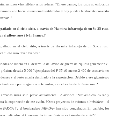
ñar aviones «invisibles» a los radares. ?En ese campo, los rusos no enfocaron
?aviones sino hacia los materiales utilizados y hoy pueden fácilmente convertir
urtivos. ?
afiado en el cielo sirio, a través de ?la mira infrarroja de un Su-35 ruso.
r el piloto ruso ?Iván Ivanov.?
afiado en el cielo sirio, a través de ?la mira infrarroja de un Su-35 ruso.
el piloto ruso ?Iván Ivanov.?
dades de dinero en el desarrollo del avión de guerra de ?quinta generación
F-
la próxima década 5 000 ?ejemplares del
F-35
. Al menos 2 400 de esos aviones
idenses y el resto estaría destinado a la exportación. Debido a ese gigantesco
ctualmente por ninguna otra tecnología en el sector de la ?aviación. ?
 armadas rusas sólo prevé actualmente 12 aviones ??«
invisibles
»
Su-57
y
ara la exportación de ese avión. ?Otros proyectos de aviones «
invisibles
» –el
rte
PAK-TA
?y el bombardero
PAK-DA
– han sido congelados. En cambio, los
o actualizados. ¿Quiere eso decir que Rusia se está quedando atrás??