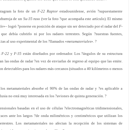
stagram la foto de un
F-22 Raptor
estadounidense, avión ?supuestamente
nfrarroja de un
Su-35
ruso (ver la foto ?que acompaña este artículo). El mismo
ble
»– logró ?ponerse en posición de ataque sin ser detectado por el radar del
F-
e debía cubrirlo ni por los radares terrestres. Según ?nuestras fuentes,
cias al uso experimental de los ?llamados «
metamateriales
». ?
s
F-22
y
F-35
están diseñados por ordenador. Los ?ángulos de su estructura
an las ondas de radar ?en vez de enviarlas de regreso al equipo que las emite.
on detectables para los radares más cercanos (situados a 40 kilómetros o menos
los metamateriales absorbe el 90% de las ondas de radar y ?es aplicable a
Rusia no está muy interesada en los ?aviones de quinta generación. ?
ensionales basadas en el uso de células ?electromagnéticas tridimensionales,
aces ante los largos ?de onda milimétricos y centimétricos que utilizan los
errestres. Los metamateriales no afectan la recepción de los sistemas de