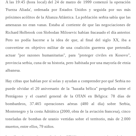
A las 19:45 (hora local) del 24 de marzo de 1999 comenzó la operación
'Fuerza Aliada', ordenada por Estados Unidos y seguida por sus más
próximos acólitos de la Alianza Atlántica. La población serbia sabía que las
amenazas no eran vanas. Estaba al corriente de que las negociaciones de
Richard Holbrook con Slobodan Milosevic habían fracasado el día anterior.
Pero no podía hacerse a la idea de que, al final del siglo XX, iba a
convertirse en objetivo militar de una coalición guerrera que pretendía
actuar "por razones humanitarias", para "proteger civiles en Kosovo",
provincia serbia, cuna de su historia, pero habitada por una mayoría de etnia
albanesa.
Hay cifras que hablan por sí solas y ayudan a comprender por qué Serbia no
puede olvidar el 20 aniversario de la "hazaña bélica" pergeñada entre el
Pentágono y el cuartel general de la OTAN en Bélgica: 78 días de
bombardeos, 37.465 operaciones aéreas (480 al día) sobre Serbia,
Montenegro y la costa Adriática (2000, obra de la aviación francesa), cinco
toneladas de bombas de uranio vertidas sobre el territorio, más de 2.000
muertos, entre ellos, 79 niños.