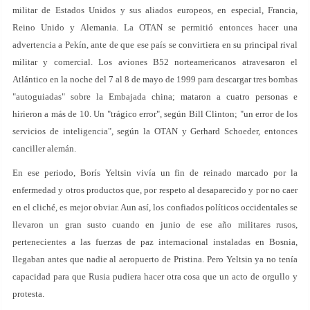
militar de Estados Unidos y sus aliados europeos, en especial, Francia,
Reino Unido y Alemania. La OTAN se permitió entonces hacer una
advertencia a Pekín, ante de que ese país se convirtiera en su principal rival
militar y comercial. Los aviones B52 norteamericanos atravesaron el
Atlántico en la noche del 7 al 8 de mayo de 1999 para descargar tres bombas
"autoguiadas" sobre la Embajada china; mataron a cuatro personas e
hirieron a más de 10. Un "trágico error", según Bill Clinton; "un error de los
servicios de inteligencia", según la OTAN y Gerhard Schoeder, entonces
canciller alemán.
En ese periodo, Borís Yeltsin vivía un fin de reinado marcado por la
enfermedad y otros productos que, por respeto al desaparecido y por no caer
en el cliché, es mejor obviar. Aun así, los confiados políticos occidentales se
llevaron un gran susto cuando en junio de ese año militares rusos,
pertenecientes a las fuerzas de paz internacional instaladas en Bosnia,
llegaban antes que nadie al aeropuerto de Pristina. Pero Yeltsin ya no tenía
capacidad para que Rusia pudiera hacer otra cosa que un acto de orgullo y
protesta.