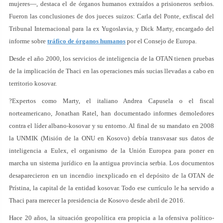
mujeres—, destaca el de órganos humanos extraídos a prisioneros serbios.
Fueron las conclusiones de dos jueces suizos: Carla del Ponte, exfiscal del
Tribunal Internacional para la ex Yugoslavia, y Dick Marty, encargado del
informe sobre
tráfico de órganos humanos
por el Consejo de Europa.
Desde el año 2000, los servicios de inteligencia de la OTAN tienen pruebas
de la implicación de Thaci en las operaciones más sucias llevadas a cabo en
territorio kosovar.
?Expertos como Marty, el italiano Andrea Capusela o el fiscal
norteamericano, Jonathan Ratel, han documentado informes demoledores
contra el líder albano-kosovar y su entorno. Al final de su mandato en 2008
la UNMIK (Misión de la ONU en Kosovo) debía transvasar sus datos de
inteligencia a Eulex, el organismo de la Unión Europea para poner en
marcha un sistema jurídico en la antigua provincia serbia. Los documentos
desaparecieron en un incendio inexplicado en el depósito de la OTAN de
Prístina, la capital de la entidad kosovar. Todo ese currículo le ha servido a
Thaci para merecer la presidencia de Kosovo desde abril de 2016.
Hace 20 años, la situación geopolítica era propicia a la ofensiva político-