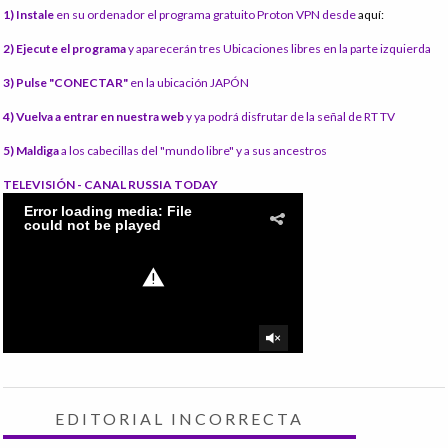
1) Instale
en su ordenador el programa gratuito Proton VPN desde
aquí:
2) Ejecute el programa
y aparecerán tres Ubicaciones libres en la parte izquierda
3) Pulse "CONECTAR"
en la ubicación JAPÓN
4) Vuelva a entrar en nuestra web
y ya podrá disfrutar de la señal de RT TV
5) Maldiga
a los cabecillas del "mundo libre" y a sus ancestros
TELEVISIÓN - CANAL RUSSIA TODAY
EDITORIAL INCORRECTA