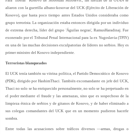
Para "liberar" Kosovo de Slobodan Milosevic, las fuerzas de la OTAN se
aliaron con la guerrilla albano-kosovar del UCK (Ejército de Liberación de
Kosovo), que hasta poco tiempo antes Estados Unidos consideraba como
grupo terrorista. La organización estaba entonces dirigida por un individuo
de extrema derecha, líder del grupo 'Águilas negras', RamusHaradinaj. Fue
exonerado por el Tribunal Penal Internacional para la ex Yugoslavia (TPIY)
en una de las muchas decisiones exculpatorias de líderes no serbios. Hoy es
primer ministro del Kosovo independiente.
Terroristas blanqueados
El UCK tenía también su vitrina política, el Partido Democrático de Kosovo
(PDK), dirigido por HashimThaci. También excomandante en jefe del UCK,
Thaci no solo se ha enriquecido personalmente, no solo se ha perpetuado en
el poder mediante el fraude y las amenazas, sino que es sospechoso de la
limpieza étnica de serbios y de gitanos de Kosovo, y de haber eliminado a
sus colegas comandantes del UCK que en un momento pudieron hacerle
sombra.
Entre todas las acusaciones sobre tráficos diversos —armas, drogas o