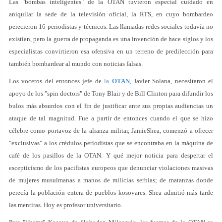
Las "bombas inteligentes" de la OTAN tuvieron especial cuidado en
aniquilar la sede de la televisión oficial, la RTS, en cuyo bombardeo
perecieron 16 periodistas y técnicos. Las llamadas redes sociales todavía no
existían, pero la guerra de propaganda es una invención de hace siglos y los
especialistas convirtieron esa ofensiva en un terreno de predilección para
también bombardear al mundo con noticias falsas.
Los voceros del entonces jefe de
la
OTAN
, Javier Solana, necesitaron el
apoyo de los "spin doctors" de Tony Blair y de Bill Clinton para difundir los
bulos más absurdos con el fin de justificar ante sus propias audiencias un
ataque de tal magnitud. Fue a partir de entonces cuando el que se hizo
célebre como portavoz de la alianza militar, JamieShea, comenzó a ofrecer
"exclusivas" a los crédulos periodistas que se encontraba en la máquina de
café de los pasillos de la OTAN. Y qué mejor noticia para despertar el
escepticismo de los pacifistas europeos que denunciar violaciones masivas
de mujeres musulmanas a manos de milicias serbias; de matanzas donde
perecía la población entera de pueblos kosovares. Shea admitió más tarde
las mentiras. Hoy es profesor universitario.