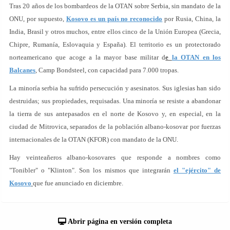
Tras 20 años de los bombardeos de la OTAN sobre Serbia, sin mandato de la
ONU, por supuesto,
Kosovo es un país no reconocido
por Rusia, China, la
India, Brasil y otros muchos, entre ellos cinco de la Unión Europea (Grecia,
Chipre, Rumanía, Eslovaquia y España). El territorio es un protectorado
norteamericano que acoge a la mayor base militar d
e
la OTAN en los
Balcanes
, Camp Bondsteel, con capacidad para 7.000 tropas.
La minoría serbia ha sufrido persecución y asesinatos. Sus iglesias han sido
destruidas; sus propiedades, requisadas. Una minoría se resiste a abandonar
la tierra de sus antepasados en el norte de Kosovo y, en especial, en la
ciudad de Mitrovica, separados de la población albano-kosovar por fuerzas
internacionales de la OTAN (KFOR) con mandato de la ONU.
Hay veinteañeros albano-kosovares que responde a nombres como
"Tonibler" o "Klinton". Son los mismos que integrarán
el "ejército" de
Kosovo
que fue anunciado en diciembre.
Abrir página en versión completa