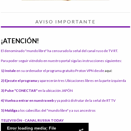
AVISO IMPORTANTE
¡ATENCIÓN!
El denominado "mundo libre" ha censurado la señal del canal ruso de TV RT.
Para poder seguir viéndolo en nuestro portal siga las instrucciones siguientes:
1) Instale
en su ordenador el programa gratuito Proton VPN desde
aquí:
2) Ejecute el programa
y aparecerán tres Ubicaciones libres en la parte izquierda
3) Pulse "CONECTAR"
en la ubicación JAPÓN
4) Vuelva a entrar en nuestra web
y ya podrá disfrutar de la señal de RT TV
5) Maldiga
a los cabecillas del "mundo libre" y a sus ancestros
TELEVISIÓN - CANAL RUSSIA TODAY