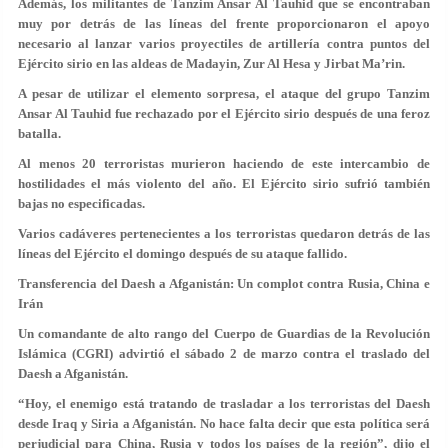
Además, los militantes de Tanzim Ansar Al Tauhid que se encontraban
muy por detrás de las líneas del frente proporcionaron el apoyo
necesario al lanzar varios proyectiles de artillería contra puntos del
Ejército sirio en las aldeas de Madayin, Zur Al Hesa y Jirbat Ma’rin.
A pesar de utilizar el elemento sorpresa, el ataque del grupo Tanzim
Ansar Al Tauhid fue rechazado por el Ejército sirio después de una feroz
batalla.
Al menos 20 terroristas murieron haciendo de este intercambio de
hostilidades el más violento del año. El Ejército sirio sufrió también
bajas no especificadas.
Varios cadáveres pertenecientes a los terroristas quedaron detrás de las
líneas del Ejército el domingo después de su ataque fallido.
Transferencia del Daesh a Afganistán: Un complot contra Rusia, China e
Irán
Un comandante de alto rango del Cuerpo de Guardias de la Revolución
Islámica (CGRI) advirtió el sábado 2 de marzo contra el traslado del
Daesh a Afganistán.
“Hoy, el enemigo está tratando de trasladar a los terroristas del Daesh
desde Iraq y Siria a Afganistán. No hace falta decir que esta política será
perjudicial para China, Rusia y todos los países de la región”, dijo el